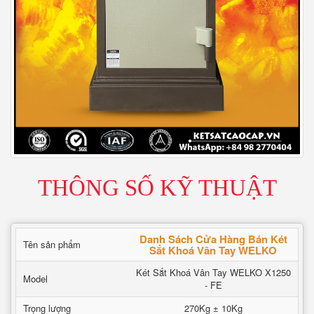
THÔNG SỐ KỸ THUẬT
Danh Sách Cửa Hàng Bán Két
Tên sản phẩm
Sắt Khoá Vân Tay WELKO
Két Sắt Khoá Vân Tay WELKO X1250
Model
- FE
Trọng lượng
270Kg ± 10Kg