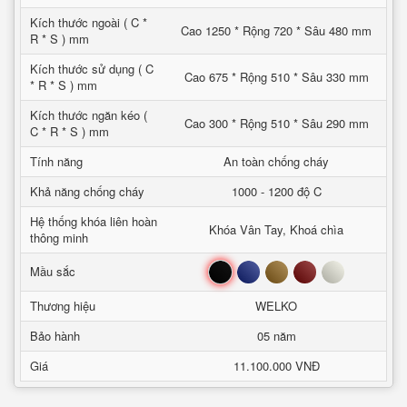
Kích thước ngoài ( C *
Cao 1250 * Rộng 720 * Sâu 480 mm
R * S ) mm
Kích thước sử dụng ( C
Cao 675 * Rộng 510 * Sâu 330 mm
* R * S ) mm
Kích thước ngăn kéo (
Cao 300 * Rộng 510 * Sâu 290 mm
C * R * S ) mm
Tính năng
An toàn chống cháy
Khả năng chống cháy
1000 - 1200 độ C
Hệ thống khóa liên hoàn
Khóa Vân Tay, Khoá chìa
thông minh
Đen
Xanh
Nâu
Đỏ
Trắng
Mầu sắc
Thương hiệu
WELKO
Bảo hành
05 năm
Giá
11.100.000 VNĐ