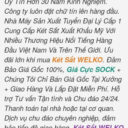
Uy Tín Hơn 30 Năm Kinh Nghiệm.
Công ty luôn đặt chữ tín lên hàng đầu.
Nhà Máy Sản Xuất Tuyển Đại Lý Cấp 1
Cung Cấp Két Sắt Xuất Khẩu Mỹ Với
Nhiều Thương Hiệu Nổi Tiếng Hàng
Đầu Việt Nam Và Trên Thế Giới.
Ưu
đãi lớn khi mua
Két Sắt WELKO
.
Đảm
Bảo Giá Gốc 100%,
Giá Cực SOCK
+
Chúng Tôi Chỉ Bán Giá Gốc Tại Xưởng
+ Giao Hàng Và Lắp Đặt Miễn Phí
.
Hỗ
trợ Tư vấn Tận tình và Chu đáo 24/24.
Thanh toán tại nhà hoặc tại cơ quan.
Dịch vụ chu đáo chuyên nghiệp, đảm
bảo tiến độ giao hàng.
Két Sắt WELKO