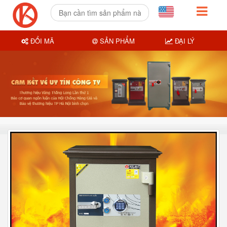
ĐỔI MÃ
SẢN PHẨM
ĐẠI LÝ