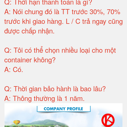
Q:
Thời hạn thanh toán là gì
?
A:
Nói chung đó là TT trước 30%, 70%
trước khi giao hàng.
L / C trả ngay cũng
được chấp nhận
.
Q:
Tôi có thể chọn nhiều loại cho một
container không
?
A:
Có
.
Q: T
hời gian bảo hành
là bao lâu?
A: Thông thường là 1 năm.