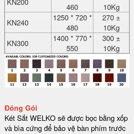
KN200
460
10Kg
1250 * 720 *
270 ±
KN240
480
10Kg
1400 * 770 *
300 ±
KN300
550
10Kg
Đóng Gói
Két Sắt WELKO sẽ được bọc bằng xốp
và bìa cứng để bảo vệ bàn phím trước