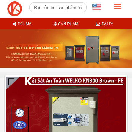
ĐỔI MÃ
SẢN PHẨM
ĐẠI LÝ