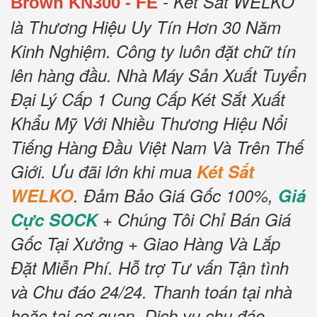
- Két Sắt WELKO
Brown KN300 - FE
là Thương Hiệu Uy Tín Hơn 30 Năm
Kinh Nghiệm.
Công ty luôn đặt chữ tín
lên hàng đầu.
Nhà Máy Sản Xuất Tuyển
Đại Lý Cấp 1 Cung Cấp Két Sắt Xuất
Khẩu Mỹ Với Nhiều Thương Hiệu Nổi
Tiếng Hàng Đầu Việt Nam Và Trên Thế
Giới.
Ưu đãi lớn khi mua
Két Sắt
WELKO
.
Đảm Bảo Giá Gốc 100%,
Giá
Cực SOCK
+ Chúng Tôi Chỉ Bán Giá
Gốc Tại Xưởng + Giao Hàng Và Lắp
Đặt Miễn Phí
.
Hỗ trợ Tư vấn Tận tình
và Chu đáo 24/24.
Thanh toán tại nhà
hoặc tại cơ quan.
Dịch vụ chu đáo