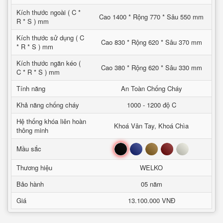
Kích thước ngoài ( C *
Cao 1400 * Rộng 770 * Sâu 550 mm
R * S ) mm
Kích thước sử dụng ( C
Cao 830 * Rộng 620 * Sâu 370 mm
* R * S ) mm
Kích thước ngăn kéo (
Cao 380 * Rộng 620 * Sâu 330 mm
C * R * S ) mm
Tính năng
An Toàn Chống Cháy
Khả năng chống cháy
1000 - 1200 độ C
Hệ thống khóa liên hoàn
Khoá Vân Tay, Khoá Chìa
thông minh
Đen
Xanh
Nâu
Đỏ
Trắng
Mầu sắc
Thương hiệu
WELKO
Bảo hành
05 năm
Giá
13.100.000 VNĐ