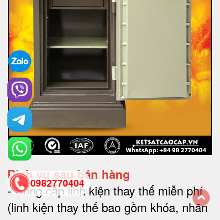
Dịch vụ sau bán hàng
0982770404
-
Cung cấp linh kiện thay thế miễn phí
(linh kiện thay thế bao gồm khóa, nhãn
back