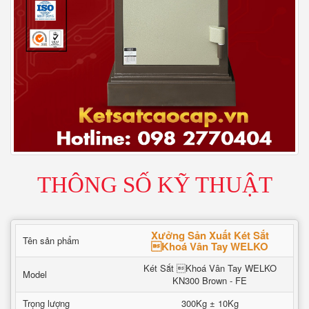
THÔNG SỐ KỸ THUẬT
Xưởng Sản Xuất Két Sắt
Tên sản phẩm
Khoá Vân Tay WELKO
Két Sắt Khoá Vân Tay WELKO
Model
KN300 Brown - FE
Trọng lượng
300Kg ± 10Kg