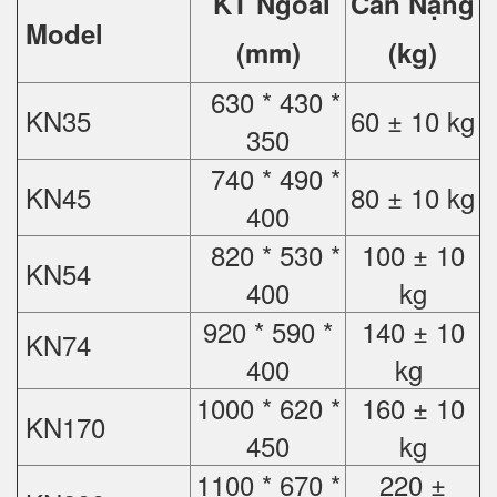
KT Ngoài
Cân Nặng
Model
(mm)
(kg)
630 * 430 *
KN35
60 ± 10 kg
350
740 * 490 *
KN45
80 ± 10 kg
400
820 * 530 *
100 ± 10
KN54
400
kg
920 * 590 *
140 ± 10
KN74
400
kg
1000 * 620 *
160 ± 10
KN170
450
kg
1100 * 670 *
220 ±