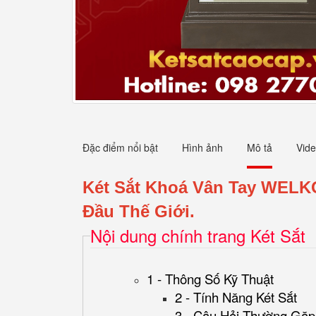
Đặc điểm nổi bật
Hình ảnh
Mô tả
Vid
Két Sắt Khoá Vân Tay WELK
Đầu Thế Giới.
Nội dung chính trang Két Sắt
1 - Thông Số Kỹ Thuật
2 - Tính Năng Két Sắt
3 - Câu Hỏi Thường Gặp