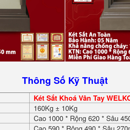
Thông Số Kỹ Thuật
Két Sắt Khoá Vân Tay WELK
160Kg ± 10Kg
Cao 1000 * Rộng 620 * Sâu 4
Cao 590 * Rộng 490 * Sâu 27