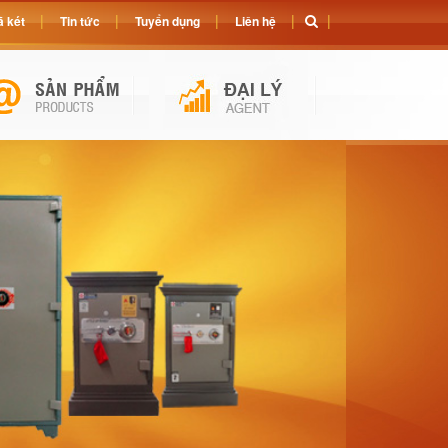
 két
Tin tức
Tuyển dụng
Liên hệ