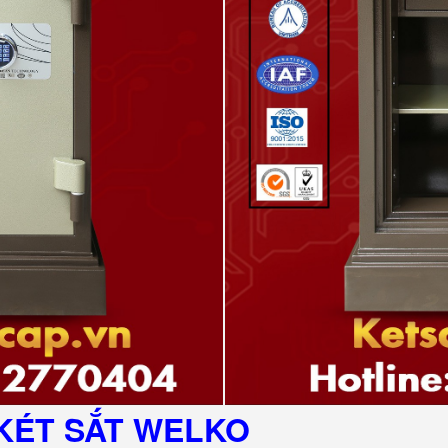
KÉT SẮT
WELKO