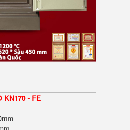
O KN170 - FE
50mm
0mm