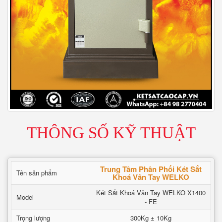
THÔNG SỐ KỸ THUẬT
Trung Tâm Phân Phối Két Sắt
Tên sản phẩm
Khoá Vân Tay WELKO
Két Sắt Khoá Vân Tay WELKO X1400
Model
- FE
Trọng lượng
300Kg ± 10Kg