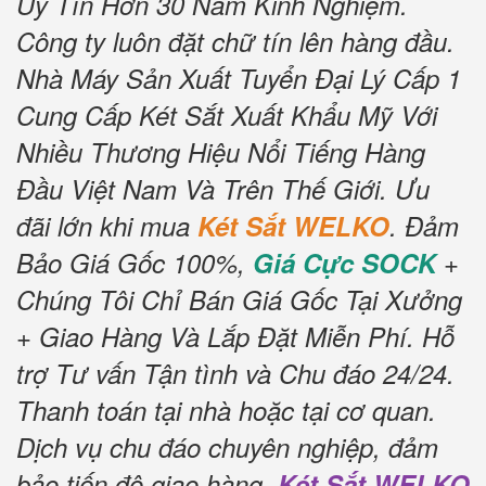
Uy Tín Hơn 30 Năm Kinh Nghiệm.
Công ty luôn đặt chữ tín lên hàng đầu.
Nhà Máy Sản Xuất Tuyển Đại Lý Cấp 1
Cung Cấp Két Sắt Xuất Khẩu Mỹ Với
Nhiều Thương Hiệu Nổi Tiếng Hàng
Đầu Việt Nam Và Trên Thế Giới.
Ưu
đãi lớn khi mua
Két Sắt WELKO
.
Đảm
Bảo Giá Gốc 100%,
Giá Cực SOCK
+
Chúng Tôi Chỉ Bán Giá Gốc Tại Xưởng
+ Giao Hàng Và Lắp Đặt Miễn Phí
.
Hỗ
trợ Tư vấn Tận tình và Chu đáo 24/24.
Thanh toán tại nhà hoặc tại cơ quan.
Dịch vụ chu đáo chuyên nghiệp, đảm
bảo tiến độ giao hàng.
Két Sắt WELKO