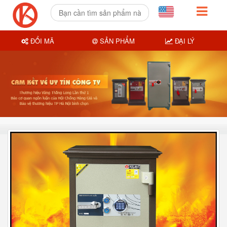
ĐỔI MÃ
SẢN PHẨM
ĐẠI LÝ