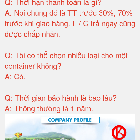
Q:
Thời hạn thanh toán là gì
?
A:
Nói chung đó là TT trước 30%, 70%
trước khi giao hàng.
L / C trả ngay cũng
được chấp nhận
.
Q:
Tôi có thể chọn nhiều loại cho một
container không
?
A:
Có
.
Q: T
hời gian bảo hành
là bao lâu?
A: Thông thường là 1 năm.