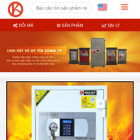
ĐỔI MÃ
SẢN PHẨM
ĐẠI LÝ