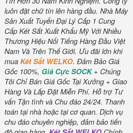
Tín Hơn 30 Năm Kinh Nghiệm.
Công ty
luôn đặt chữ tín lên hàng đầu.
Nhà Máy
Sản Xuất Tuyển Đại Lý Cấp 1 Cung
Cấp Két Sắt Xuất Khẩu Mỹ Với Nhiều
Thương Hiệu Nổi Tiếng Hàng Đầu Việt
Nam Và Trên Thế Giới.
Ưu đãi lớn khi
mua
Két Sắt WELKO
.
Đảm Bảo Giá
Gốc 100%,
Giá Cực SOCK
+ Chúng
Tôi Chỉ Bán Giá Gốc Tại Xưởng + Giao
Hàng Và Lắp Đặt Miễn Phí
.
Hỗ trợ Tư
vấn Tận tình và Chu đáo 24/24.
Thanh
toán tại nhà hoặc tại cơ quan.
Dịch vụ
chu đáo chuyên nghiệp, đảm bảo tiến
độ giao hàng.
Két Sắt WELKO
Chính