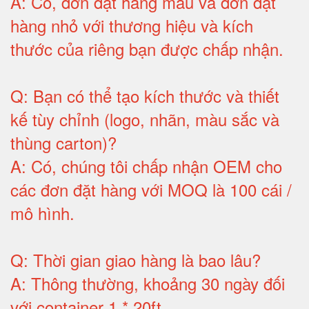
A:
Có, đơn đặt hàng mẫu và đơn đặt
hàng nhỏ với thương hiệu và kích
thước của riêng bạn được chấp nhận
.
Q:
Bạn có thể tạo kích thước và thiết
kế tùy chỉnh (logo, nhãn, màu sắc và
thùng carton)
?
A:
Có, chúng tôi chấp nhận OEM cho
các đơn đặt hàng với MOQ là 100 cái /
mô hình
.
Q:
Thời gian giao hàng là bao lâu
?
A:
Thông thường, khoảng 30 ngày đối
với container 1 * 20ft
.