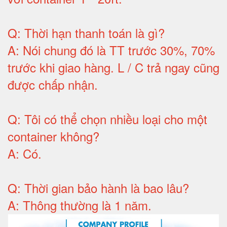
Q:
Thời hạn thanh toán là gì
?
A:
Nói chung đó là TT trước 30%, 70%
trước khi giao hàng.
L / C trả ngay cũng
được chấp nhận
.
Q:
Tôi có thể chọn nhiều loại cho một
container không
?
A:
Có
.
Q: T
hời gian bảo hành
là bao lâu?
A: Thông thường là 1 năm.