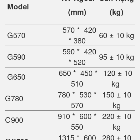
Model
(mm)
(kg)
570 * 420
G570
60 ± 10 kg
* 380
590 * 420
G590
95 ± 10 kg
* 520
650 * 450 *
120 ± 10
G650
510
kg
780 * 530 *
150 ± 10
G780
570
kg
910 * 600 *
220 ± 10
G900
550
kg
1315 * 600
280 ± 10