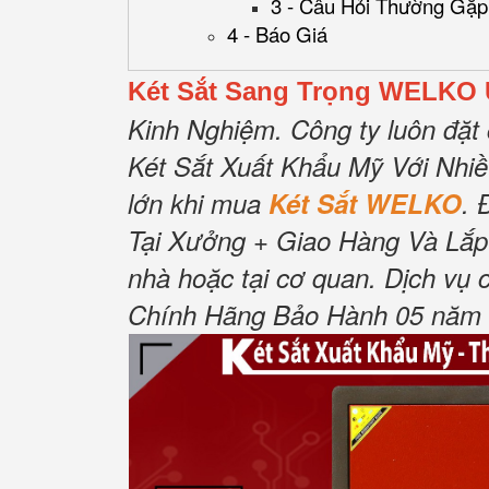
3 - Câu Hỏi Thường Gặp
4 - Báo Giá
Két Sắt Sang Trọng WELKO
Kinh Nghiệm.
Công ty luôn đặt 
Két Sắt Xuất Khẩu Mỹ Với Nhi
lớn khi mua
Két Sắt WELKO
.
Tại Xưởng + Giao Hàng Và Lắp
nhà hoặc tại cơ quan.
Dịch vụ 
Chính Hãng Bảo Hành 05 năm Tậ