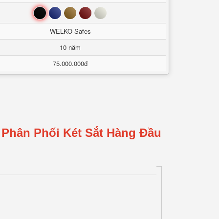
Đen
Xanh
Nâu
Đỏ
Trắng
WELKO Safes
10 năm
75.000.000đ
 Phân Phối Két Sắt Hàng Đầu