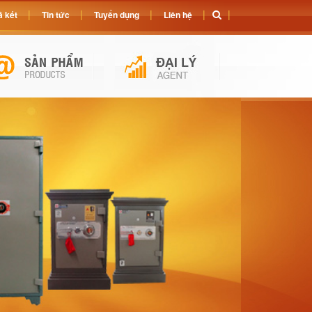
 két
Tin tức
Tuyển dụng
Liên hệ