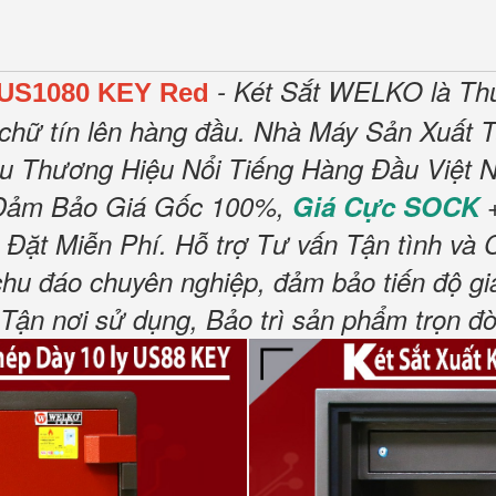
- Két Sắt WELKO là Th
 US1080 KEY Red
chữ tín lên hàng đầu.
Nhà Máy Sản Xuất T
ều Thương Hiệu Nổi Tiếng Hàng Đầu Việt N
Đảm Bảo Giá Gốc 100%,
Giá Cực SOCK
+
 Đặt Miễn Phí
.
Hỗ trợ Tư vấn Tận tình và 
chu đáo chuyên nghiệp, đảm bảo tiến độ gi
n nơi sử dụng, Bảo trì sản phẩm trọn đờ