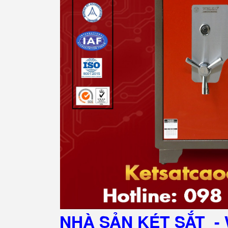
NHÀ SẢN KÉT SẮT
- 