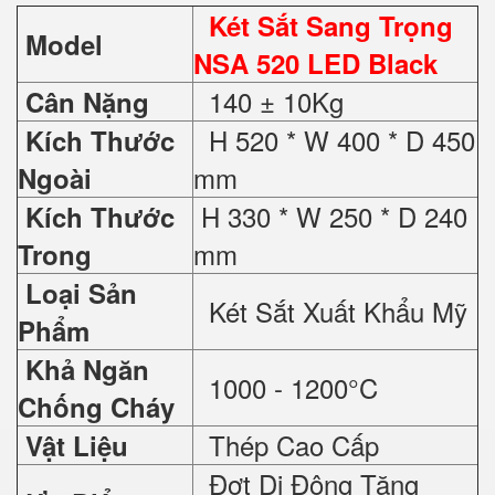
Két Sắt Sang Trọng
Model
NSA 520 LED Black
140 ± 10Kg
Cân Nặng
H 520 * W 400 * D 450
Kích Thước
mm
Ngoài
H 330 * W 250 * D 240
Kích Thước
mm
Trong
Loại Sản
Két Sắt Xuất Khẩu Mỹ
Phẩm
Khả Ngăn
1000 - 1200°C
Chống Cháy
Thép Cao Cấp
Vật Liệu
Đợt Di Động Tăng