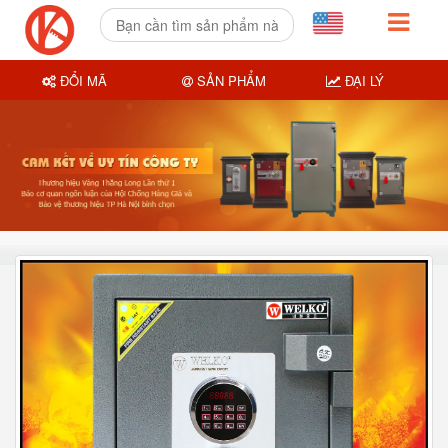
ĐỔI MÃ
SẢN PHẨM
ĐẠI LÝ