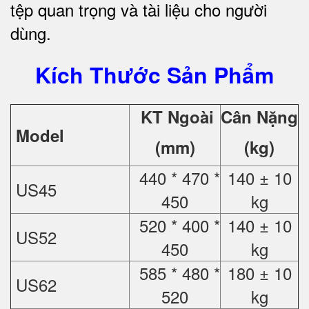
tệp quan trọng và tài liệu cho người
dùng.
Kích Thước Sản Phẩm
KT Ngoài
Cân Nặng
Model
(mm)
(kg)
440 * 470 *
140 ± 10
US45
450
kg
520 * 400 *
140 ± 10
US52
450
kg
585 * 480 *
180 ± 10
US62
520
kg