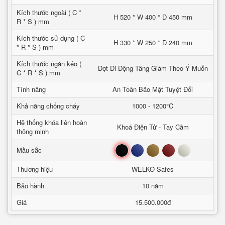
Kích thước ngoài ( C *
H 520 * W 400 * D 450 mm
R * S ) mm
Kích thước sử dụng ( C
H 330 * W 250 * D 240 mm
* R * S ) mm
Kích thước ngăn kéo (
Đợt Di Động Tăng Giảm Theo Ý Muốn
C * R * S ) mm
Tính năng
An Toàn Bảo Mật Tuyệt Đối
Khả năng chống cháy
1000 - 1200°C
Hệ thống khóa liên hoàn
Khoá Điện Tử - Tay Cầm
thông minh
Đen
Xanh
Nâu
Đỏ
Trắng
Mầu sắc
Thương hiệu
WELKO Safes
Bảo hành
10 năm
Giá
15.500.000đ