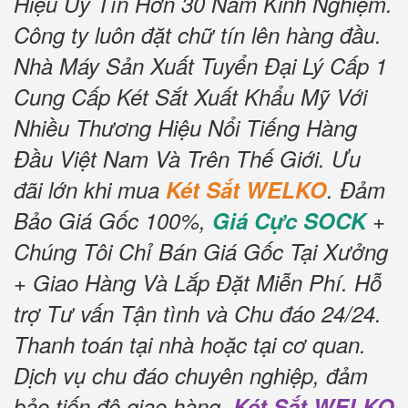
Hiệu Uy Tín Hơn 30 Năm Kinh Nghiệm.
Công ty luôn đặt chữ tín lên hàng đầu.
Nhà Máy Sản Xuất Tuyển Đại Lý Cấp 1
Cung Cấp Két Sắt Xuất Khẩu Mỹ Với
Nhiều Thương Hiệu Nổi Tiếng Hàng
Đầu Việt Nam Và Trên Thế Giới.
Ưu
đãi lớn khi mua
Két Sắt WELKO
.
Đảm
Bảo Giá Gốc 100%,
Giá Cực SOCK
+
Chúng Tôi Chỉ Bán Giá Gốc Tại Xưởng
+ Giao Hàng Và Lắp Đặt Miễn Phí
.
Hỗ
trợ Tư vấn Tận tình và Chu đáo 24/24.
Thanh toán tại nhà hoặc tại cơ quan.
Dịch vụ chu đáo chuyên nghiệp, đảm
bảo tiến độ giao hàng.
Két Sắt WELKO