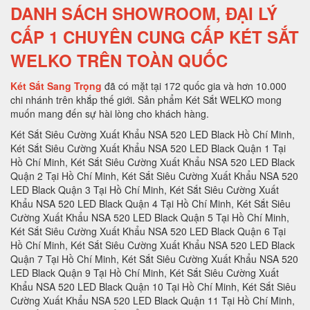
DANH SÁCH SHOWROOM, ĐẠI LÝ
CẤP 1 CHUYÊN CUNG CẤP KÉT SẮT
WELKO TRÊN TOÀN QUỐC
Két Sắt Sang Trọng
đã có mặt tại 172 quốc gia và hơn 10.000
chi nhánh trên khắp thế giới. Sản phẩm Két Sắt WELKO mong
muốn mang đến sự hài lòng cho khách hàng.
Két Sắt Siêu Cường Xuất Khẩu NSA 520 LED Black Hồ Chí Minh, Két Sắt Siêu Cường Xuất Khẩu NSA 520 LED Black Quận 1 Tại Hồ Chí Minh, Két Sắt Siêu Cường Xuất Khẩu NSA 520 LED Black Quận 2 Tại Hồ Chí Minh, Két Sắt Siêu Cường Xuất Khẩu NSA 520 LED Black Quận 3 Tại Hồ Chí Minh, Két Sắt Siêu Cường Xuất Khẩu NSA 520 LED Black Quận 4 Tại Hồ Chí Minh, Két Sắt Siêu Cường Xuất Khẩu NSA 520 LED Black Quận 5 Tại Hồ Chí Minh, Két Sắt Siêu Cường Xuất Khẩu NSA 520 LED Black Quận 6 Tại Hồ Chí Minh, Két Sắt Siêu Cường Xuất Khẩu NSA 520 LED Black Quận 7 Tại Hồ Chí Minh, Két Sắt Siêu Cường Xuất Khẩu NSA 520 LED Black Quận 9 Tại Hồ Chí Minh, Két Sắt Siêu Cường Xuất Khẩu NSA 520 LED Black Quận 10 Tại Hồ Chí Minh, Két Sắt Siêu Cường Xuất Khẩu NSA 520 LED Black Quận 11 Tại Hồ Chí Minh, Két Sắt Siêu Cường Xuất Khẩu NSA 520 LED Black Quận 12 Tại Hồ Chí Minh, Két Sắt Siêu Cường Xuất Khẩu NSA 520 LED Black Quận Thủ Đức Tại Hồ Chí Minh, Két Sắt Siêu Cường Xuất Khẩu NSA 520 LED Black Quận Bình Thạnh Tại Hồ Chí Minh, Két Sắt Siêu Cường Xuất Khẩu NSA 520 LED Black Quận Gò Vấp Tại Hồ Chí Minh, Két Sắt Siêu Cường Xuất Khẩu NSA 520 LED Black Quận Phú Nhuận Tại Hồ Chí Minh, Két Sắt Siêu Cường Xuất Khẩu NSA 520 LED Black Quận Tân Phú Tại Hồ Chí Minh, Két Sắt Siêu Cường Xuất Khẩu NSA 520 LED Black Quận Bình Tân Tại Hồ Chí Minh, Két Sắt Siêu Cường Xuất Khẩu NSA 520 LED Black Quận Tân Bình Tại Hồ Chí Minh, Két Sắt Siêu Cường Xuất Khẩu NSA 520 LED Black Hà Nội, Két Sắt Siêu Cường Xuất Khẩu NSA 520 LED Black Quận Ba Đình Hà Nội, Két Sắt Siêu Cường Xuất Khẩu NSA 520 LED Black Quận Hoàn Kiếm Hà Nội, Két Sắt Siêu Cường Xuất Khẩu NSA 520 LED Black Quận Hai Bà Trưng Hà Nội, Két Sắt Siêu Cường Xuất Khẩu NSA 520 LED Black Quận Đống Đa Hà Nội, Két Sắt Siêu Cường Xuất Khẩu NSA 520 LED Black Quận Tây Hồ Hà Nội, Két Sắt Siêu Cường Xuất Khẩu NSA 520 LED Black Quận Đống Đa Hà Nội, Két Sắt Siêu Cường Xuất Khẩu NSA 520 LED Black Quận Thanh Xuân Hà Nội, Két Sắt Siêu Cường Xuất Khẩu NSA 520 LED Black Quận Hoàng Mai Hà Nội, Két Sắt Siêu Cường Xuất Khẩu NSA 520 LED Black Quận Long Biên Hà Nội, Két Sắt Siêu Cường Xuất Khẩu NSA 520 LED Black Quận Đống Đa Hà Nội, Két Sắt Siêu Cường Xuất Khẩu NSA 520 LED Black Huyện Thanh Trì Hà Nội, Két Sắt Siêu Cường Xuất Khẩu NSA 520 LED Black Huyện Gia Lâm Hà Nội, Két Sắt Siêu Cường Xuất Khẩu NSA 520 LED Black Huyện Đông Anh Hà Nội, Két Sắt Siêu Cường Xuất Khẩu NSA 520 LED Black Huyện Sóc Sơn Hà Nội, Két Sắt Siêu Cường Xuất Khẩu NSA 520 LED Black Quận Hà Đông Hà Nội, Két Sắt Siêu Cường Xuất Khẩu NSA 520 LED Black Thị xã Sơn Tây Hà Nội, Két Sắt Siêu Cường Xuất Khẩu NSA 520 LED Black Huyện Ba Vì Hà Nội, Két Sắt Siêu Cường Xuất Khẩu NSA 520 LED Black Huyện Phúc Thọ Hà Nội, Két Sắt Siêu Cường Xuất Khẩu NSA 520 LED Black Huyện Thạch Thất Hà Nội, Két Sắt Siêu Cường Xuất Khẩu NSA 520 LED Black Huyện Quốc Oai Hà Nội, Két Sắt Siêu Cường Xuất Khẩu NSA 520 LED Black Huyện Chương Mỹ Hà Nội, Két Sắt Siêu Cường Xuất Khẩu NSA 520 LED Black Huyện Đan Phượng Hà Nội, Két Sắt Siêu Cường Xuất Khẩu NSA 520 LED Black Huyện Hoài Đức Hà Nội, Két Sắt Siêu Cường Xuất Khẩu NSA 520 LED Black Huyện Thanh Oai Hà Nội, Két Sắt Siêu Cường Xuất Khẩu NSA 520 LED Black Huyện Mỹ Đức Hà Nội, Két Sắt Siêu Cường Xuất Khẩu NSA 520 LED Black Huyện Ứng Hoà Hà Nội, Két Sắt Siêu Cường Xuất Khẩu NSA 520 LED Black Huyện Thường Tín Hà Nội, Két Sắt Siêu Cường Xuất Khẩu NSA 520 LED Black Huyện Phú Xuyên Hà Nội, Két Sắt Siêu Cường Xuất Khẩu NSA 520 LED Black Huyện Mê Linh Hà Nội, Két Sắt Siêu Cường Xuất Khẩu NSA 520 LED Black Quận Nam Từ Liên Hà Nội, Két Sắt Siêu Cường Xuất Khẩu NSA 520 LED Black An Giang, Két Sắt Siêu Cường Xuất Khẩu NSA 520 LED Black Thành phố Long Xuyên Tỉnh An Giang, Két Sắt Siêu Cường Xuất Khẩu NSA 520 LED Black Thành phố Châu Đốc Tỉnh An Giang, Két Sắt Siêu Cường Xuất Khẩu NSA 520 LED Black Huyện An Phú Tỉnh An Giang, Két Sắt Siêu Cường Xuất Khẩu NSA 520 LED Black Thị xã Tân Châu, Két Sắt Siêu Cường Xuất Khẩu NSA 520 LED Black Huyện Phú Tân, Két Sắt Siêu Cường Xuất Khẩu NSA 520 LED Black Huyện Châu Phú, Két Sắt Siêu Cường Xuất Khẩu NSA 520 LED Black Huyện Tịnh Biên, Két Sắt Siêu Cường Xuất Khẩu NSA 520 LED Black Huyện Tri Tôn, Két Sắt Siêu Cường Xuất Khẩu NSA 520 LED Black Huyện Châu Thành Tỉnh An Giang, Két Sắt Siêu Cường Xuất Khẩu NSA 520 LED Black Huyện Chợ Mới Tỉnh An Giang, Két Sắt Siêu Cường Xuất Khẩu NSA 520 LED Black Huyện Thoại Sơn Tỉnh An Giang, Két Sắt Siêu Cường Xuất Khẩu NSA 520 LED Black Vũng Tàu, Két Sắt Siêu Cường Xuất Khẩu NSA 520 LED Black Thành phố Vũng Tàu Tại Bà Rịa - Vũng Tàu, Két Sắt Siêu Cường Xuất Khẩu NSA 520 LED Black Thành phố Bà Rịa Tại Bà Rịa - Vũng Tàu, Két Sắt Siêu Cường Xuất Khẩu NSA 520 LED Black Huyện Châu Đức Tại Bà Rịa - Vũng Tàu, Két Sắt Siêu Cường Xuất Khẩu NSA 520 LED Black Huyện Xuyên Mộc Tại Bà Rịa - Vũng Tàu, Két Sắt Siêu Cường Xuất Khẩu NSA 520 LED Black Huyện Long Điền Tại Bà Rịa - Két Sắt Siêu Cường Xuất Khẩu NSA 520 LED Black Cần Thơ, Két Sắt Siêu Cường Xuất Khẩu NSA 520 LED Black Tại Thành phố Cần Thơ Tỉnh Cần Thơ, Két Sắt Siêu Cường Xuất Khẩu NSA 520 LED Black Tại Quận Ninh Kiều Tỉnh Cần Thơ, Két Sắt Siêu Cường Xuất Khẩu NSA 520 LED Black Tại Quận Ô Môn Tỉnh Cần Thơ, Két Sắt Siêu Cường Xuất Khẩu NSA 520 LED Black Tại Quận Bình Thuỷ Tỉnh Cần Thơ, Két Sắt Siêu Cường Xuất Khẩu NSA 520 LED Black Tại Quận Cái Răng Tỉnh Cần Thơ, Két Sắt Siêu Cường Xuất Khẩu NSA 520 LED Black Tại Quận Thốt Nốt Tỉnh Cần Thơ, Két Sắt Siêu Cường Xuất Khẩu NSA 520 LED Black Tại Huyện Vĩnh Thạnh Tỉnh Cần Thơ, Két Sắt Siêu Cường Xuất Khẩu NSA 520 LED Black Tại Huyện Cờ Đỏ Tỉnh Cần Thơ, Két Sắt Siêu Cường Xuất Khẩu NSA 520 LED Black Tại Huyện Phong Điền Tỉnh Cần Thơ, Két Sắt Siêu Cường Xuất Khẩu NSA 520 LED Black Tại Huyện Thới Lai Tỉnh Cần Thơ, Két Sắt Siêu Cường Xuất Khẩu NSA 520 LED Black Đà Nẵng, Két Sắt Siêu Cường Xuất Khẩu NSA 520 LED Black Tại Thành phố Đà Nẵng Tỉnh Đà Nẵng, Két Sắt Siêu Cường Xuất Khẩu NSA 520 LED Black Tại Quận Liên Chiểu Tỉnh Đà Nẵng, Két Sắt Siêu Cường Xuất Khẩu NSA 520 LED Black Tại Quận Thanh Khê Tỉnh Đà Nẵng, Két Sắt Siêu Cường Xuất Khẩu NSA 520 LED Black Tại Quận Hải Châu Tỉnh Đà Nẵng, Két Sắt Siêu Cường Xuất Khẩu NSA 520 LED Black Tại Quận Sơn Trà Tỉnh Đà Nẵng, Két Sắt Siêu Cường Xuất Khẩu NSA 520 LED Black Tại Quận Ngũ Hành Sơn Tỉnh Đà Nẵng, Két Sắt Siêu Cường Xuất Khẩu NSA 520 LED Black Tại Quận Cẩm Lệ Tỉnh Đà Nẵng, Két Sắt Siêu Cường Xuất Khẩu NSA 520 LED Black TạiHuyện Hòa Vang Tỉnh Đà Nẵng, Két Sắt Siêu Cường Xuất Khẩu NSA 520 LED Black Đắk Lắk, Két Sắt Siêu Cường Xuất Khẩu NSA 520 LED Black Tại Thành phố Buôn Ma Thuột Tỉnh Đắk Lắk, Két Sắt Siêu Cường Xuất Khẩu NSA 520 LED Black Tại Thị xã Buôn Hồ Tỉnh Đắk Lắk, Két Sắt Siêu Cường Xuất Khẩu NSA 520 LED Black Tại Huyện Buôn Đôn Tỉnh Đắk Lắk, Két Sắt Siêu Cường Xuất Khẩu NSA 520 LED Black Tại Huyện Cư Kuin Tỉnh Đắk Lắk, Két Sắt Siêu Cường Xuất Khẩu NSA 520 LED Black Tại Huyện Cư M’gar Tỉnh Đắk Lắk, Két Sắt Siêu Cường Xuất Khẩu NSA 520 LED Black Tại Huyện Ea H’leo Tỉnh Đắk Lắk, Két Sắt Siêu Cường Xuất Khẩu NSA 520 LED Black Tại Huyện Ea Kar Tỉnh Đắk Lắk, Két Sắt Siêu Cường Xuất Khẩu NSA 520 LED Black Tại Huyện Ea Súp Tỉnh Đắk Lắk, Két Sắt Siêu Cường Xuất Khẩu NSA 520 LED Black Tại Huyện Krông Ana Tỉnh Đắk Lắk, Két Sắt Siêu Cường Xuất Khẩu NSA 520 LED Black Tại Huyện Krông Bông Tỉnh Đắk Lắk, Két Sắt Siêu Cường Xuất Khẩu NSA 520 LED Black Tại Huyện Krông Búk Tỉnh Đắk Lắk, Két Sắt Siêu Cường Xuất Khẩu NSA 520 LED Black Tại Huyện Krông Năng Tỉnh Đắk Lắk, Két Sắt Siêu Cường Xuất Khẩu NSA 520 LED Black Tại Huyện Krông Pắk Tỉnh Đắk Lắk, Két Sắt Siêu Cường Xuất Khẩu NSA 520 LED Black Tại Huyện Lắk Tỉnh Đắk Lắk, Két Sắt Siêu Cường Xuất Khẩu NSA 520 LED Black Tại Huyện M’Đrắk Tỉnh Đắk Lắk, Két Sắt Siêu Cường Xuất Khẩu NSA 520 LED Black Đắk Nông, Két Sắt Siêu Cường Xuất Khẩu NSA 520 LED Black Tại Thành phố Gia Nghĩa Tỉnh Đắk Nông, Két Sắt Siêu Cường Xuất Khẩu NSA 520 LED Black Tại Huyện Cư Jút Tỉnh Đắk Nông, Két Sắt Siêu Cường Xuất Khẩu NSA 520 LED Black Tại Huyện Đắk Glong Tỉnh Đắk Nông, Két Sắt Siêu Cường Xuất Khẩu NSA 520 LED Black Tại Huyện Đắk Mil Tỉnh Đắk Nông, Két Sắt Siêu Cường Xuất Khẩu NSA 520 LED Black Tại Huyện Đắk R’lấp Tỉnh Đắk Nông, Két Sắt Siêu Cường Xuất Khẩu NSA 520 LED Black Tại Huyện Đắk Song Tỉnh Đắk Nông, Két Sắt Siêu Cường Xuất Khẩu NSA 520 LED Black Tại Huyện Krông Nô Tỉnh Đắk Nông, Két Sắt Siêu Cường Xuất Khẩu NSA 520 LED Black Tại Huyện Tuy Đức Tỉnh Đắk Nông, Két Sắt Siêu Cường Xuất Khẩu NSA 520 LED Black Đồng Nai, Két Sắt Siêu Cường Xuất Khẩu NSA 520 LED Black Tại Thành phố Biên Hòa Tỉnh Đồng Nai, Két Sắt Siêu Cường Xuất Khẩu NSA 520 LED Black Tại Thành phố Long Khánh Tỉnh Đồng Nai, Két Sắt Siêu Cường Xuất Khẩu NSA 520 LED Black Tại Huyện Cẩm Mỹ Tỉnh Đồng Nai, Két Sắt Siêu Cường Xuất Khẩu NSA 520 LED Black Tại Huyện Định Quán Tỉnh Đồng Nai, Két Sắt Siêu Cường Xuất Khẩu NSA 520 LED Black Tại Huyện Long Thành Tỉnh Đồng Nai, Két Sắt Siêu Cường Xuất Khẩu NSA 520 LED Black Tại Huyện Nhơn Trạch Tỉnh Đồng Nai, Két Sắt Siêu Cường Xuất Khẩu NSA 520 LED Black Tại Huyện Tân Phú Tỉnh Đồng Nai, Két Sắt Siêu Cường Xuất Khẩu NSA 520 LED Black Tại Huyện Thống Nhất Tỉnh Đồng Nai, Két Sắt Siêu Cường Xuất Khẩu NSA 520 LED Black Tại Huyện Trảng Bom Tỉnh Đồng Nai, Két Sắt Siêu Cường Xuất Khẩu NSA 520 LED Black Tại Huyện Vĩnh Cửu Tỉnh Đồng Nai, Két Sắt Siêu Cường Xuất Khẩu NSA 520 LED Black Tại Huyện Xuân Lộc Tỉnh Đồng Nai, Két Sắt Siêu Cường Xuất Khẩu NSA 520 LED Black Biên Hòa, Két Sắt Siêu Cường Xuất Khẩu NSA 520 LED Black Đồng Tháp, Két Sắt Siêu Cường Xuất Khẩu NSA 520 LED Black Tại Thành phố Cao Lãnh Tỉnh Đồng Tháp, Két Sắt Siêu Cường Xuất Khẩu NSA 520 LED Black Tại Thành phố Sa Đéc Tỉnh Đồng Tháp, Két Sắt Siêu Cường Xuất Khẩu NSA 520 LED Black Tại Thị xã Hồng Ngự Tỉnh Đồng Tháp, Két Sắt Siêu Cường Xuất Khẩu NSA 520 LED Black Tại Huyện Cao Lãnh Tỉnh Đồng Tháp, Két Sắt Siêu Cường Xuất Khẩu NSA 520 LED Black Tại Huyện Châu Thành Tỉnh Đồng Tháp, Két Sắt Siêu Cường Xuất Khẩu NSA 520 LED Black Tại Huyện Hồng Ngự Tỉnh Đồng Tháp, Két Sắt Siêu Cường Xuất Khẩu NSA 520 LED