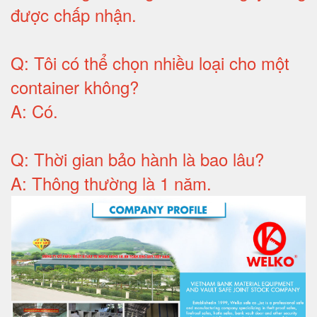
được chấp nhận
.
Q:
Tôi có thể chọn nhiều loại cho một
container không
?
A:
Có
.
Q: T
hời gian bảo hành
là bao lâu?
A: Thông thường là 1 năm.