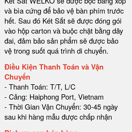
Két Sắt WELKO sẽ được bọc bằng xốp
và bìa cứng để bảo vệ bàn phím trước
hết.
Sau đó Két Sắt sẽ được đóng gói
vào hộp carton và buộc chặt bằng dây
đai, đảm bảo sản phẩm sẽ được bảo
vệ trong suốt quá trình di chuyể
n.
Điều Kiện Thanh Toán và Vận
Chuyển
- Thanh Toán: T/T, L/C
- Cảng: Haiphong Port, Vietnam
- Thời Gian Vận Chuyển: 30-45 ngày
sau khi hàng mẫu được chấp nhận