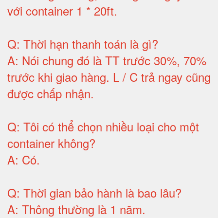
với container 1 * 20ft
.
Q:
Thời hạn thanh toán là gì
?
A:
Nói chung đó là TT trước 30%, 70%
trước khi giao hàng.
L / C trả ngay cũng
được chấp nhận
.
Q:
Tôi có thể chọn nhiều loại cho một
container không
?
A:
Có
.
Q: T
hời gian bảo hành
là bao lâu?
A: Thông thường là 1 năm.