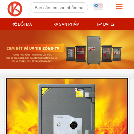
ĐỔI MÃ
SẢN PHẨM
ĐẠI LÝ