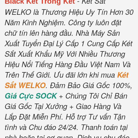
- Két Sắt
Black Két Trong Két
WELKO là Thương Hiệu Uy Tín Hơn 30
Năm Kinh Nghiệm.
Công ty luôn đặt
chữ tín lên hàng đầu.
Nhà Máy Sản
Xuất Tuyển Đại Lý Cấp 1 Cung Cấp Két
Sắt Xuất Khẩu Mỹ Với Nhiều Thương
Hiệu Nổi Tiếng Hàng Đầu Việt Nam Và
Trên Thế Giới.
Ưu đãi lớn khi mua
Két
Sắt WELKO
.
Đảm Bảo Giá Gốc 100%,
Giá Cực SOCK
+ Chúng Tôi Chỉ Bán
Giá Gốc Tại Xưởng + Giao Hàng Và
Lắp Đặt Miễn Phí
.
Hỗ trợ Tư vấn Tận
tình và Chu đáo 24/24.
Thanh toán tại
nhà hoặc tại cơ quan.
Dịch vụ chu đáo