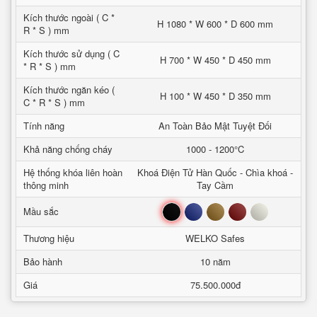
Kích thước ngoài ( C *
H 1080 * W 600 * D 600 mm
R * S ) mm
Kích thước sử dụng ( C
H 700 * W 450 * D 450 mm
* R * S ) mm
Kích thước ngăn kéo (
H 100 * W 450 * D 350 mm
C * R * S ) mm
Tính năng
An Toàn Bảo Mật Tuyệt Đối
Khả năng chống cháy
1000 - 1200°C
Hệ thống khóa liên hoàn
Khoá Điện Tử Hàn Quốc - Chìa khoá -
thông minh
Tay Cầm
Đen
Xanh
Nâu
Đỏ
Trắng
Mầu sắc
Thương hiệu
WELKO Safes
Bảo hành
10 năm
Giá
75.500.000đ