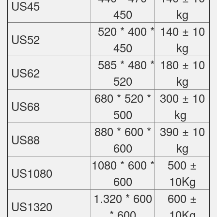
US45
450
kg
520 * 400 *
140 ± 10
US52
450
kg
585 * 480 *
180 ± 10
US62
520
kg
680 * 520 *
300 ± 10
US68
500
kg
880 * 600 *
390 ± 10
US88
600
kg
1080 * 600 *
500 ±
US1080
600
10Kg
1.320 * 600
600 ±
US1320
* 600
10Kg