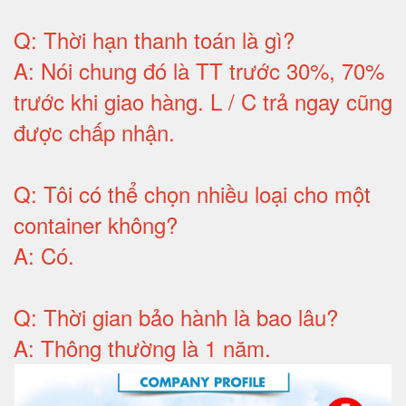
Q:
Thời hạn thanh toán là gì
?
A:
Nói chung đó là TT trước 30%, 70%
trước khi giao hàng.
L / C trả ngay cũng
được chấp nhận
.
Q:
Tôi có thể chọn nhiều loại cho một
container không
?
A:
Có
.
Q: T
hời gian bảo hành
là bao lâu?
A: Thông thường là 1 năm.