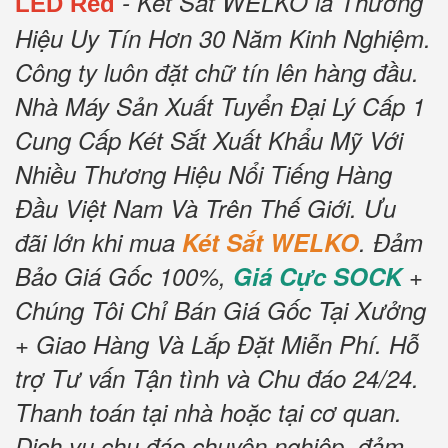
- Két Sắt WELKO là Thương
LED Red
Hiệu Uy Tín Hơn 30 Năm Kinh Nghiệm.
Công ty luôn đặt chữ tín lên hàng đầu.
Nhà Máy Sản Xuất Tuyển Đại Lý Cấp 1
Cung Cấp Két Sắt Xuất Khẩu Mỹ Với
Nhiều Thương Hiệu Nổi Tiếng Hàng
Đầu Việt Nam Và Trên Thế Giới.
Ưu
đãi lớn khi mua
Két Sắt WELKO
.
Đảm
Bảo Giá Gốc 100%,
Giá Cực SOCK
+
Chúng Tôi Chỉ Bán Giá Gốc Tại Xưởng
+ Giao Hàng Và Lắp Đặt Miễn Phí
.
Hỗ
trợ Tư vấn Tận tình và Chu đáo 24/24.
Thanh toán tại nhà hoặc tại cơ quan.
Dịch vụ chu đáo chuyên nghiệp, đảm