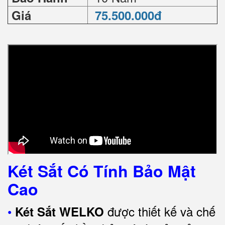
Giá
75.500.000đ
Két Sắt Có Tính Bảo Mật
Cao
•
được thiết kế và chế
Két Sắt WELKO