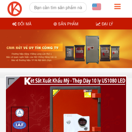
ĐỔI MÃ
SẢN PHẨM
ĐẠI LÝ