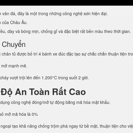
vân đá, đây là một trong những công nghệ sơn hiện đại.
ẩn của Châu Âu.
u, dày và bóng mịn, chống gỉ và đặc biệt rất bền màu theo thời gian.
i Chuyển
hân tủ được bố trí 4 bánh xe đúc đặc tạo sự chắc chắn thuận tiện tro
g mở mạnh mẽ.
háy vượt trội lên đến 1.200°C trong suốt 2 giờ.
 Độ An Toàn Rất Cao
 dụng công nghệ đóng/mở tự động bằng mã hóa mật khẩu.
h số mở mã hóa là 0%
 ngoại tạo khả năng chống trộm phá ngay từ bề mặt, thuận tiện cho vi