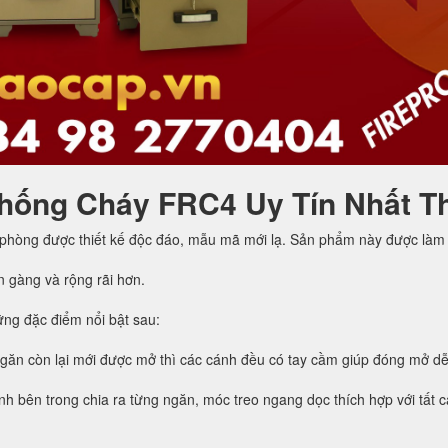
hống Cháy FRC4 Uy Tín Nhất T
 phòng được thiết kế độc đáo, mẫu mã mới lạ. Sản phẩm này được làm 
n gàng và rộng rãi hơn.
ng đặc điểm nổi bật sau:
ngăn còn lại mới được mở thì các cánh đều có tay cầm giúp đóng mở d
h bên trong chia ra từng ngăn, móc treo ngang dọc thích hợp với tất cả 