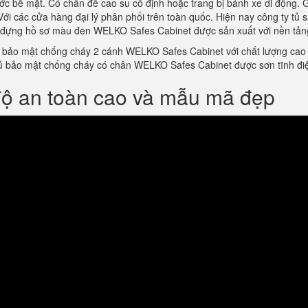
ớc bề mặt. Có chân đế cao su cố định hoặc trang bị bánh xe di động. 
 Với các cửa hàng đại lý phân phối trên toàn quốc. Hiện nay công ty tủ
đựng hồ sơ màu đen WELKO Safes Cabinet được sản xuất với nền tảng
bảo mật chống cháy 2 cánh WELKO Safes Cabinet với chất lượng cao và 
m tủ bảo mật chống cháy có chân WELKO Safes Cabinet được sơn tĩnh 
độ an toàn cao và mẫu mã đẹp