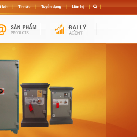
 két
Tin tức
Tuyển dụng
Liên hệ