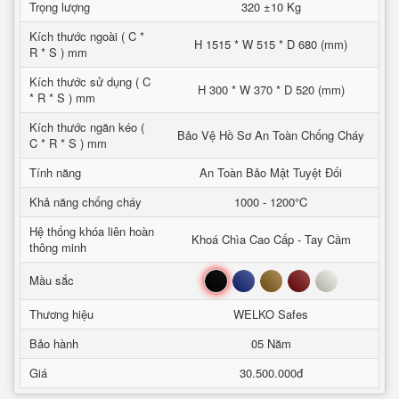
Trọng lượng
320 ±10 Kg
Kích thước ngoài ( C *
H 1515 * W 515 * D 680 (mm)
R * S ) mm
Kích thước sử dụng ( C
H 300 * W 370 * D 520 (mm)
* R * S ) mm
Kích thước ngăn kéo (
Bảo Vệ Hồ Sơ An Toàn Chống Cháy
C * R * S ) mm
Tính năng
An Toàn Bảo Mật Tuyệt Đối
Khả năng chống cháy
1000 - 1200°C
Hệ thống khóa liên hoàn
Khoá Chìa Cao Cấp - Tay Cầm
thông minh
Đen
Xanh
Nâu
Đỏ
Trắng
Mầu sắc
Thương hiệu
WELKO Safes
Bảo hành
05 Năm
Giá
30.500.000đ