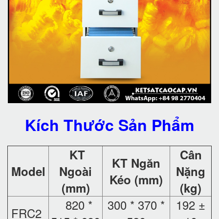
Kích Thước Sản Phẩm
KT
Cân
KT Ngăn
Model
Ngoài
Nặng
Kéo (mm)
(mm)
(kg)
820 *
300 * 370 *
192 ±
FRC2