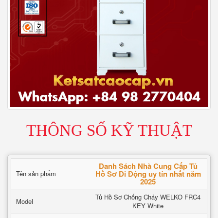
THÔNG SỐ KỸ THUẬT
Danh Sách Nhà Cung Cấp Tủ
Hồ Sơ Di Động uy tín nhất năm
Tên sản phẩm
2025
Tủ Hồ Sơ Chống Cháy WELKO FRC4
Model
KEY White