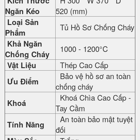
H 300 * W 370 * D
Kích Thước
520 (mm)
Ngăn Kéo
Loại Sản
Tủ Hồ Sơ Chống Cháy
Phẩm
Khả Ngăn
1000 - 1200°C
Chống Cháy
Thép Cao Cấp
Vật Liệu
Bảo vệ hồ sơ an toàn
Ưu Điểm
chống cháy
Khoá Chìa Cao Cấp -
Khoá
Tay Cầm
An toàn bảo mật tuyệt
Tính Năng
đối