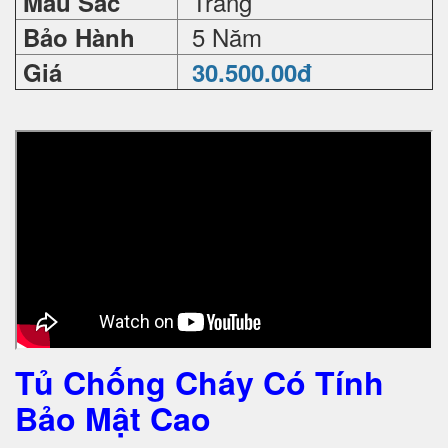
Trắng
Màu Sắc
5 Năm
Bảo Hành
Giá
30.500.00đ
Tủ Chống Cháy Có Tính
Bảo Mật Cao