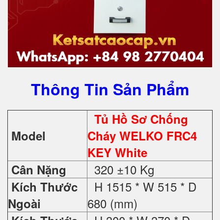
Thông Tin Sản Phẩm
Tủ Hồ Sơ Chống
Model
Cháy WELKO FRC4
KEY White
320 ±10 Kg
Cân Nặng
H 1515 * W 515 * D
Kích Thước
680 (mm)
Ngoài