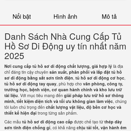
Nổi bật
Hình ảnh
Mô tả
Danh Sách Nhà Cung Cấp Tủ
Hồ Sơ Di Động uy tín nhất năm
2025
Nơi cung cấp tủ hồ sơ di động chất lượng, giá hợp lý
là địa
chỉ đáng tin cậy chuyên
sản xuất, phân phối và lắp đặt tủ hồ
sơ di động bằng sắt sơn tĩnh điện
,
tủ hồ sơ di động cơ học
,
tủ hồ sơ di động tay quay
, phù hợp cho
văn phòng, công ty,
trường học, bệnh viện, cơ quan hành chính và kho lưu trữ
tài liệu
. Với mục tiêu mang đến
giải pháp lưu trữ hồ sơ thông
minh, tiết kiệm diện tích và tối ưu không gian làm việc
, chúng
tôi luôn chú trọng đến
chất lượng vật liệu, độ bền cơ học và
thiết kế hiện đại
trong từng sản phẩm.
Các mẫu
tủ hồ sơ di động cao cấp
được chế tạo từ
thép dày
sơn tĩnh điện chống gỉ
, có khả năng
chịu tải tốt, vận hành êm