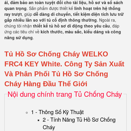
ái, đảm bảo an toàn tuyệt đối cho tài liệu, hồ sơ và sổ sách
quan trọng
. Sản phẩm được thiết kế
linh hoạt trên hệ thống
ray trượt
, giúp
dễ dàng di chuyển, tiết kiệm diện tích lưu trữ
gấp nhiều lần so với tủ cố định thông thường
. Ngoài ra,
chúng tôi nhận
thiết kế tủ hồ sơ di động theo yêu cầu
, đáp
ứng các tiêu chí về
kích thước, màu sắc, kiểu dáng và công
năng sử dụng
.
Tủ Hồ Sơ Chống Cháy WELKO
FRC4 KEY White.
Công Ty Sản Xuất
Và Phân Phối Tủ Hồ Sơ Chống
Cháy Hàng Đầu Thế Giới
Nội dung chính trang Tủ Chống Cháy
1 - Thông Số Kỹ Thuật
2 - Tính Năng Tủ Hồ Sơ Chống
Cháy