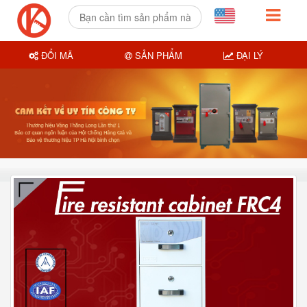
ĐỔI MÃ
SẢN PHẨM
ĐẠI LÝ