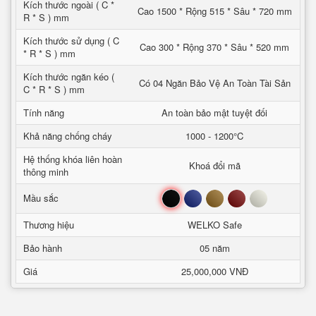
Kích thước ngoài ( C *
Cao 1500 * Rộng 515 * Sâu * 720 mm
R * S ) mm
Kích thước sử dụng ( C
Cao 300 * Rộng 370 * Sâu * 520 mm
* R * S ) mm
Kích thước ngăn kéo (
Có 04 Ngăn Bảo Vệ An Toàn Tài Sản
C * R * S ) mm
Tính năng
An toàn bảo mật tuyệt đối
Khả năng chống cháy
1000 - 1200°C
Hệ thống khóa liên hoàn
Khoá đổi mã
thông minh
Đen
Xanh
Nâu
Đỏ
Trắng
Mầu sắc
Thương hiệu
WELKO Safe
Bảo hành
05 năm
Giá
25,000,000 VNĐ