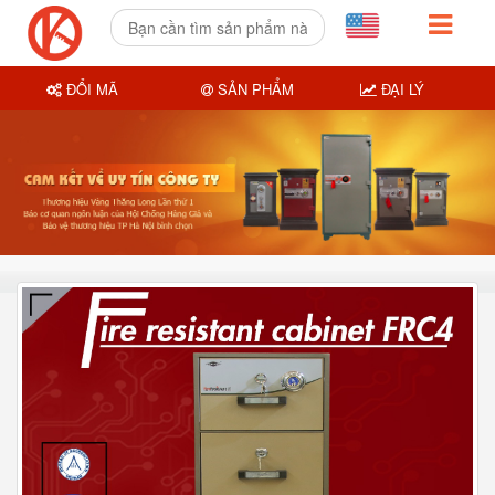
ĐỔI MÃ
SẢN PHẨM
ĐẠI LÝ