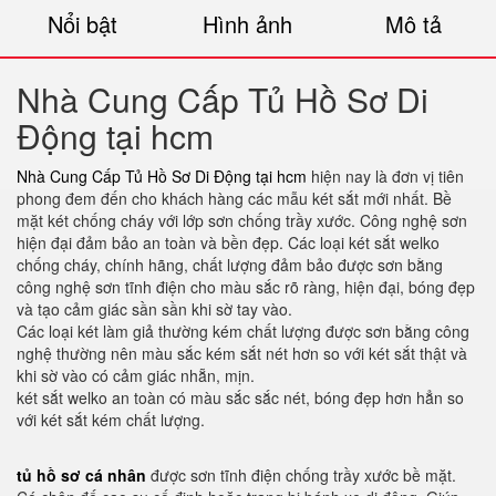
Nổi bật
Hình ảnh
Mô tả
Nhà Cung Cấp Tủ Hồ Sơ Di
Động tại hcm
Nhà Cung Cấp Tủ Hồ Sơ Di Động tại hcm
hiện nay là đơn vị tiên
phong đem đến cho khách hàng các mẫu két sắt mới nhất. Bề
mặt két chống cháy với lớp sơn chống trầy xước. Công nghệ sơn
hiện đại đảm bảo an toàn và bền đẹp. Các loại két sắt welko
chống cháy, chính hãng, chất lượng đảm bảo được sơn bằng
công nghệ sơn tĩnh điện cho màu sắc rõ ràng, hiện đại, bóng đẹp
và tạo cảm giác sần sần khi sờ tay vào.
Các loại két làm giả thường kém chất lượng được sơn bằng công
nghệ thường nên màu sắc kém sắt nét hơn so với két sắt thật và
khi sờ vào có cảm giác nhẵn, mịn.
két sắt welko an toàn có màu sắc sắc nét, bóng đẹp hơn hẳn so
với két sắt kém chất lượng.
tủ hồ sơ cá nhân
được sơn tĩnh điện chống trầy xước bề mặt.