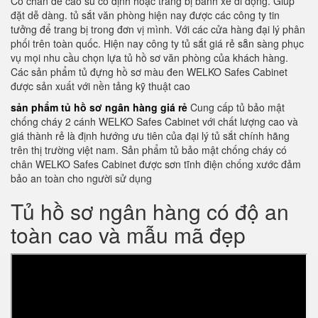
Có chân đế cao su cố định hoặc trang bị bánh xe di động. Giúp
đặt dễ dàng. tủ sắt văn phòng hiện nay được các công ty tin
tưởng để trang bị trong đơn vị mình. Với các cửa hàng đại lý phân
phối trên toàn quốc. Hiện nay công ty tủ sắt giá rẻ sẵn sàng phục
vụ mọi nhu cầu chọn lựa tủ hồ sơ văn phòng của khách hàng.
Các sản phẩm tủ đựng hồ sơ màu đen WELKO Safes Cabinet
được sản xuất với nền tảng kỹ thuật cao
sản phẩm tủ hồ sơ ngân hàng giá rẻ
Cung cấp tủ bảo mật
chống cháy 2 cánh WELKO Safes Cabinet với chất lượng cao và
giá thành rẻ là định hướng ưu tiên của đại lý tủ sắt chính hãng
trên thị trường việt nam. Sản phẩm tủ bảo mật chống cháy có
chân WELKO Safes Cabinet được sơn tĩnh điện chống xước đảm
bảo an toàn cho người sử dụng
Tủ hồ sơ ngân hàng có độ an
toàn cao và mẫu mã đẹp