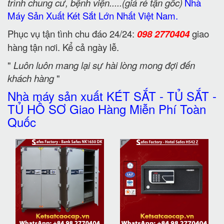
trình chung cư, bệnh viện.....(giá rẻ tận gốc)
Nhà
Máy Sản Xuất Két Sắt Lớn Nhất Việt Nam.
Phục vụ tận tình chu đáo 24/24:
098 2770404
giao
hàng tận nơi. Kể cả ngày lễ.
"
Luôn luôn mang lại sự hài lòng mong đợi đến
khách hàng
"
Nhà máy sản xuất KÉT SẮT - TỦ SẮT -
TỦ HỒ SƠ Giao Hàng Miễn Phí Toàn
Quốc