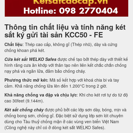
Thông tin chất liệu và tính năng két
sắt ký gửi tài sản KCC50 - FE
Chất liệu
: Thép cao cấp, không gỉ (Thép nhũ), dày và cứng
chống khoan phá két.
Cửa két sắt WELKO Safes
được chế tạo bởi thép dày với thiết kế
hình răng cưa ăn khớp với thân tạo nên liên kết chắc chắn chống
nạy phá và ngăn lửa, đảm bảo chống cháy.
Phương thức mở két:
Mã số kết hợp với khoá chia bi và tay
cầm. Khả năng chống lửa lên đến 1.200°C trong 2 giờ.
Khả năng chống va đập và chịu lực
: Khi cho két rơi tự do từ độ
cao 30feet (9.144m).
Két sắt chống cháy
được phủ bởi các lớp sơn dày, bóng, mịn và
chống bong sơn, chống gỉ. Đặc biệt sử dụng lớp sơn lót chuyên
dùng cho Tàu thuỷ chống mặn ở các vùng ven biển Việt Nam
(Công nghệ này chỉ có ở dòng két sắt WELKO Safes).