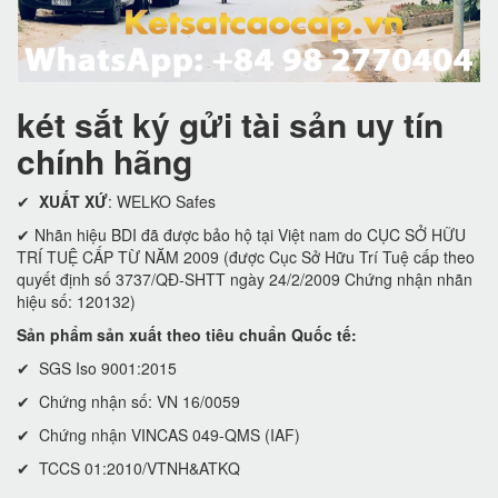
két sắt ký gửi tài sản uy tín
chính hãng
✔
XUẤT XỨ
: WELKO Safes
✔ Nhãn hiệu BDI đã được bảo hộ tại Việt nam do CỤC SỞ HỮU
TRÍ TUỆ CẤP TỪ NĂM 2009 (được Cục Sở Hữu Trí Tuệ cấp theo
quyết định số 3737/QĐ-SHTT ngày 24/2/2009 Chứng nhận nhãn
hiệu số: 120132)
Sản phẩm sản xuất theo tiêu chuẩn Quốc tế:
✔ SGS Iso 9001:2015
✔ Chứng nhận số: VN 16/0059
✔ Chứng nhận VINCAS 049-QMS (IAF)
✔ TCCS 01:2010/VTNH&ATKQ