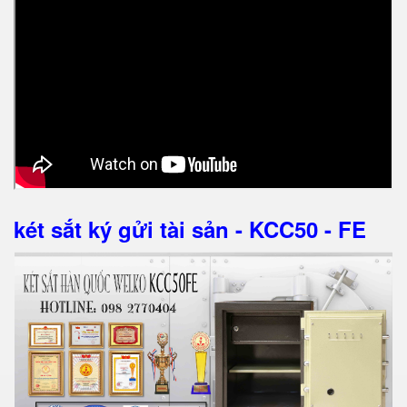
két sắt ký gửi tài sản - KCC50 - FE