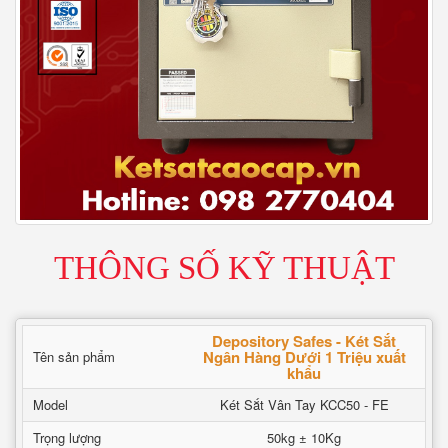
THÔNG SỐ KỸ THUẬT
Depository Safes - Két Sắt
Ngân Hàng Dưới 1 Triệu xuất
Tên sản phẩm
khẩu
Model
Két Sắt Vân Tay KCC50 - FE
Trọng lượng
50kg ± 10Kg