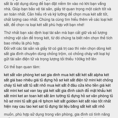
sắt là vật dụng dùng để bạn đặt niềm tin vào nó khi bạn vắng
nhà. Giúp bạn bảo vệ tài sản, giấy tờ quan trọng một cách tốt và
an toàn nhất. Cần hiểu rõ và kỹ lưỡng để chọn mua két sắt tốt,
chất lượng cao nhất. Chúng ta cùng tìm hiểu thêm về các loại két
sắt, để chọn ra loại két sắt phù hợp với bạn nhé!
Thứ nhất bạn xác định loại tài sản mà bạn cất giữ và số lượng
những vật cần để trong két, từ đó chúng ta biết nên chọn thể tích
bao nhiêu là phù hợp.
Đối với các tài sản và giấy tờ có giá trị cao thì nên chọn dòng két
sắt gia đình chuyên dùng chống trộm, có chống cháy với loại ký
gửi tài sản điện tử và trọng lượng tối thiểu 100kg trở lên
Có thể bạn quan tâm:
két sắt văn phòng
ket sat gia dinh
mua két sắt
két sắt alpha
két
sắt giá bao nhiêu
giá tủ đựng hồ sơ
két sắt điện tử mini
két chống
cháy
tủ két sắt
tủ sắt nhỏ
mua két sắt ở đâu
cửa kho tiền
giá két
sắt mini
ket sat van tay
giá két sắt gia đình
cách đổ mật khẩu két
sắt mini
ket an toan
két sắt âm tường
tủ đựng hồ sơ văn phòng
tủ
hồ sơ mini
tủ sắt giá rẻ tphcm
két sắt golden
két sắt nào tốt nhất
hiện nay
cau tao ket sat
tủ đựng tài liệu bằng sắt
két sắt nhỏ
muốn, phù hợp sử dụng trong văn phòng, gia đình có tính năng