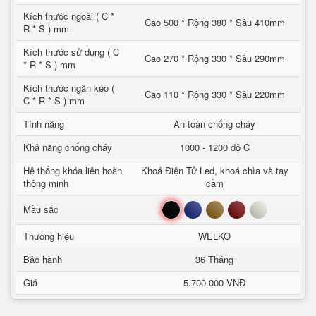
Kích thước ngoài ( C *
Cao 500 * Rộng 380 * Sâu 410mm
R * S ) mm
Kích thước sử dụng ( C
Cao 270 * Rộng 330 * Sâu 290mm
* R * S ) mm
Kích thước ngăn kéo (
Cao 110 * Rộng 330 * Sâu 220mm
C * R * S ) mm
Tính năng
An toàn chống cháy
Khả năng chống cháy
1000 - 1200 độ C
Hệ thống khóa liên hoàn
Khoá Điện Tử Led, khoá chìa và tay
thông minh
cầm
Đen
Xanh
Nâu
Đỏ
Trắng
Mầu sắc
Thương hiệu
WELKO
Bảo hành
36 Tháng
Giá
5.700.000 VNĐ