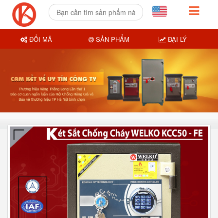
ĐỔI MÃ
SẢN PHẨM
ĐẠI LÝ