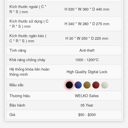
Kích thước ngoài ( C *
H 530 * W 360 * D 440 mm
R * S ) mm
Kích thước sử dụng ( C
H 340 * W 280 * D 275 mm
* R * S ) mm
Kích thước ngăn kéo (
H 30 * W 250 * D 225 mm
C * R * S ) mm
Tính năng
Anti-theft
Khả năng chống cháy
1000 - 1200°C
Hệ thống khóa liên hoàn
High Quality Digital Lock
thông minh
Đen
Xanh
Nâu
Đỏ
Trắng
Mầu sắc
Thương hiệu
WELKO Safes
Bảo hành
05 Year
Giá
$50 - $300