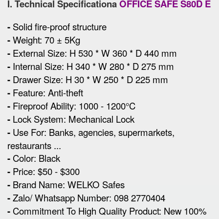
I. Technical Specificationa
OFFICE SAFE S80D E
-
Solid fire-proof structure
-
Weight: 70 ± 5Kg
-
External Size
:
H 530 * W 360 * D 440 mm
-
Internal Size: H 340 * W 280 * D 275 mm
-
Drawer Size: H 30 * W 250 * D 225 mm
-
Feature: Anti-theft
-
Fireproof Ability: 1000 - 1200°C
-
Lock System: Mechanical Lock
-
Use For: Banks, agencies, supermarkets,
restaurants ...
-
Color: Black
-
Price: $50 - $300
-
Brand Name: WELKO Safes
-
Zalo/ Whatsapp Number: 098 2770404
-
Commitment To High Quality Product: New 100%