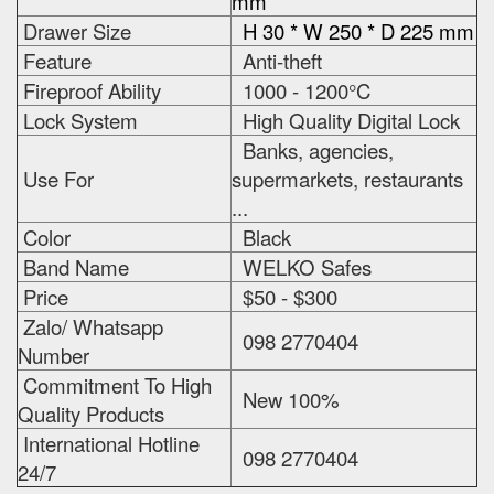
mm
Drawer Size
H 30 * W 250 * D 225 mm
Feature
Anti-theft
Fireproof Ability
1000 - 1200°C
Lock System
High Quality Digital Lock
Banks, agencies,
Use For
supermarkets, restaurants
...
Color
Black
Band Name
WELKO Safes
Price
$50 - $300
Zalo/ Whatsapp
098 2770404
Number
Commitment To High
New 100%
Quality Products
International Hotline
098 2770404
24/7