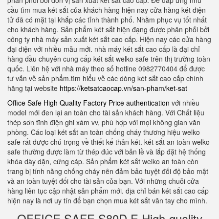
phân phối bởi đơn vị sản xuất két sắt cao cấp. Để đáp ứng nhu
cầu tìm mua két sắt của khách hàng hiện nay cửa hàng két điện
tử đã có mặt tại khắp các tỉnh thành phố. Nhằm phục vụ tốt nhất
cho khách hàng. Sản phẩm két sắt hiện đạng được phân phối bởi
công ty nhà máy sản xuất két sắt cao cấp. Hiện nay các cửa hàng
đại diện với nhiều mẫu mới. nhà máy két sắt cao cấp là đại chỉ
hàng đầu chuyên cung cấp két sắt welko safe trên thị trường toàn
quốc. Liên hệ với nhà máy theo số hotline 0982770404 để được
tư vấn về sản phẩm.tìm hiểu về các dòng két sắt cao cấp chính
hãng tại website
https://ketsatcaocap.vn/san-pham/ket-sat
Office Safe High Quality Factory Price authentication
với nhiều
model mới đen lại an toàn cho tài sản khách hàng. Với Chất liệu
thép sơn tĩnh điện ghi xám vv, phù hợp với mọi không gian văn
phòng. Các loại két sắt an toàn chống cháy thương hiệu welko
safe rất được chú trọng về thiết kế thân két. két sắt an toàn welko
safe thường được làm từ thép đúc với bản lề và lắp đặt hệ thống
khóa dày dặn, cứng cáp. Sản phẩm két sắt welko an toàn còn
trang bị tính năng chống cháy nên đảm bảo tuyệt đối độ bảo mật
và an toàn tuyệt đối cho tài sản của bạn. Với những chuỗi cửa
hàng liên tục cập nhật sản phẩm mới. địa chỉ bán két sắt cao cấp
hiện nay là nơi uy tín để bạn chọn mua két sắt vân tay cho mình.
OFFICE SAFE S80D E High-quality