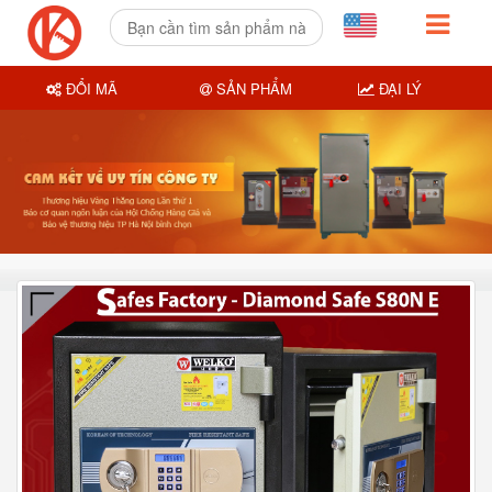
ĐỔI MÃ
SẢN PHẨM
ĐẠI LÝ