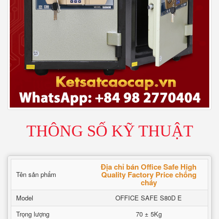
THÔNG SỐ KỸ THUẬT
Địa chỉ bán Office Safe High
Quality Factory Price chống
Tên sản phẩm
cháy
Model
OFFICE SAFE S80D E
Trọng lượng
70 ± 5Kg