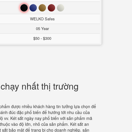
Đen
Xanh
Nâu
Đỏ
Trắng
WELKO Safes
05 Year
$50 - $300
chạy nhất thị trường
n phẩm được nhiều khách hàng tin tưởng lựa chọn để
t cánh đúc đặc phổ biến để hướng tới nhu cầu của
 độ vv. Két sắt ngày nay phổ biến với sản phẩm mã
thuộc vào độ lớn, nhỏ của sản phẩm. Két sắt an
t sắt bảo mật để trang bị cho doanh nghiệp. sản