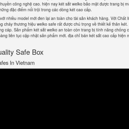
huyền công nghệ cao. hiện nay két sắt welko bảo mật được trang bị mã
ững đặc điểm nổi trội trong các dòng két cao cấp.
với nhiều model mới đen lại an toàn cho tài sản khách hàng. Với Chất l
g cháy thương hiệu welko safe rất được chú trọng về thiết kế thân két.
ứng cáp. Sản phẩm két sắt welko an toàn còn trang bị tính năng chống
hàng liên tục cập nhật sản phẩm mới. địa chỉ bán két sắt cao cấp hiện n
lity Safe Box
afes In Vietnam