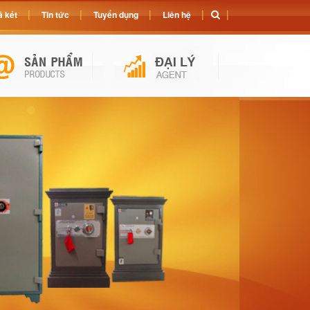
 két
Tin tức
Tuyển dụng
Liên hệ