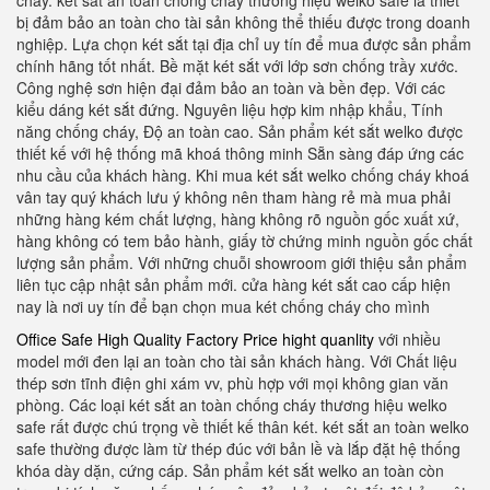
cháy. két sắt an toàn chống cháy thương hiệu welko safe là thiết
bị đảm bảo an toàn cho tài sản không thể thiếu được trong doanh
nghiệp. Lựa chọn két sắt tại địa chỉ uy tín để mua được sản phẩm
chính hãng tốt nhất. Bề mặt két sắt với lớp sơn chống trầy xước.
Công nghệ sơn hiện đại đảm bảo an toàn và bền đẹp. Với các
kiểu dáng két sắt đứng. Nguyên liệu hợp kim nhập khẩu, Tính
năng chống cháy, Độ an toàn cao. Sản phẩm két sắt welko được
thiết kế với hệ thống mã khoá thông minh Sẵn sàng đáp ứng các
nhu cầu của khách hàng. Khi mua két sắt welko chống cháy khoá
vân tay quý khách lưu ý không nên tham hàng rẻ mà mua phải
những hàng kém chất lượng, hàng không rõ nguồn gốc xuất xứ,
hàng không có tem bảo hành, giấy tờ chứng minh nguồn gốc chất
lượng sản phẩm. Với những chuỗi showroom giới thiệu sản phẩm
liên tục cập nhật sản phẩm mới. cửa hàng két sắt cao cấp hiện
nay là nơi uy tín để bạn chọn mua két chống cháy cho mình
Office Safe High Quality Factory Price hight quanlity
với nhiều
model mới đen lại an toàn cho tài sản khách hàng. Với Chất liệu
thép sơn tĩnh điện ghi xám vv, phù hợp với mọi không gian văn
phòng. Các loại két sắt an toàn chống cháy thương hiệu welko
safe rất được chú trọng về thiết kế thân két. két sắt an toàn welko
safe thường được làm từ thép đúc với bản lề và lắp đặt hệ thống
khóa dày dặn, cứng cáp. Sản phẩm két sắt welko an toàn còn