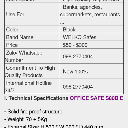
Banks, agencies,
Use For
supermarkets, restaurants
...
Color
Black
Band Name
WELKO Safes
Price
$50 - $300
Zalo/ Whatsapp
098 2770404
Number
Commitment To High
New 100%
Quality Products
International Hotline
098 2770404
24/7
I. Technical Specificationa
OFFICE SAFE S80D E
-
Solid fire-proof structure
-
Weight: 70 ± 5Kg
-
External Size
:
H 530 * W 360 * D 440 mm