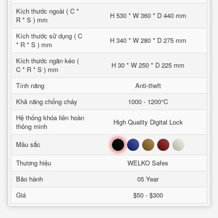
Kích thước ngoài ( C *
H 530 * W 360 * D 440 mm
R * S ) mm
Kích thước sử dụng ( C
H 340 * W 280 * D 275 mm
* R * S ) mm
Kích thước ngăn kéo (
H 30 * W 250 * D 225 mm
C * R * S ) mm
Tính năng
Anti-theft
Khả năng chống cháy
1000 - 1200°C
Hệ thống khóa liên hoàn
High Quality Digital Lock
thông minh
Đen
Xanh
Nâu
Đỏ
Trắng
Mầu sắc
Thương hiệu
WELKO Safes
Bảo hành
05 Year
Giá
$50 - $300