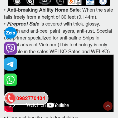
•
Anti-breaking Ability Home Safe
: When the safe
falls freely from a height of 30 feet (9.144m).
•
Fireproof Safe
is covered with thick, glossy,
smooth and anti-peel paint layers, anti-rust. Special
use primer specialized for anti-saline Ships in
coastal areas of Vietnam (This technology is only
available in the safes WELKO Safes and WELKO).
0982770404
back
• Compact handle, safe for children.