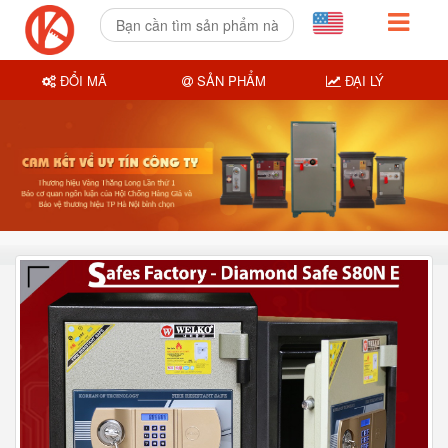
ĐỔI MÃ
SẢN PHẨM
ĐẠI LÝ