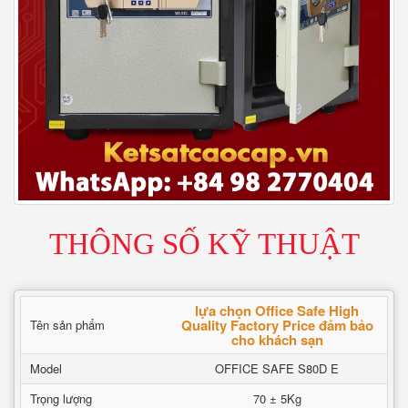
THÔNG SỐ KỸ THUẬT
lựa chọn Office Safe High
Quality Factory Price đảm bảo
Tên sản phẩm
cho khách sạn
Model
OFFICE SAFE S80D E
Trọng lượng
70 ± 5Kg