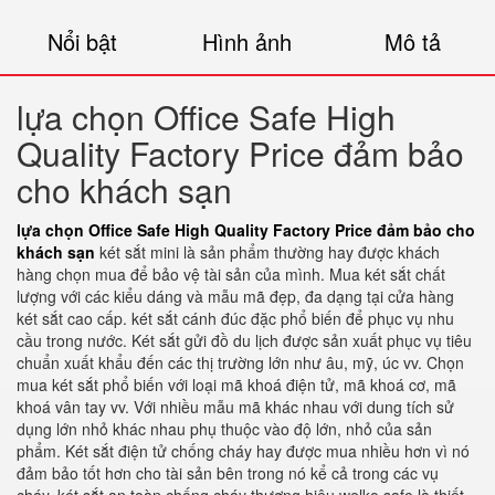
Nổi bật
Hình ảnh
Mô tả
lựa chọn Office Safe High
Quality Factory Price đảm bảo
cho khách sạn
lựa chọn Office Safe High Quality Factory Price đảm bảo cho
khách sạn
két sắt mini là sản phẩm thường hay được khách
hàng chọn mua để bảo vệ tài sản của mình. Mua két sắt chất
lượng với các kiểu dáng và mẫu mã đẹp, đa dạng tại cửa hàng
két sắt cao cấp. két sắt cánh đúc đặc phổ biến để phục vụ nhu
cầu trong nước. Két sắt gửi đồ du lịch được sản xuất phục vụ tiêu
chuẩn xuất khẩu đến các thị trường lớn như âu, mỹ, úc vv. Chọn
mua két sắt phổ biến với loại mã khoá điện tử, mã khoá cơ, mã
khoá vân tay vv. Với nhiều mẫu mã khác nhau với dung tích sử
dụng lớn nhỏ khác nhau phụ thuộc vào độ lớn, nhỏ của sản
phẩm. Két sắt điện tử chống cháy hay được mua nhiều hơn vì nó
đảm bảo tốt hơn cho tài sản bên trong nó kể cả trong các vụ