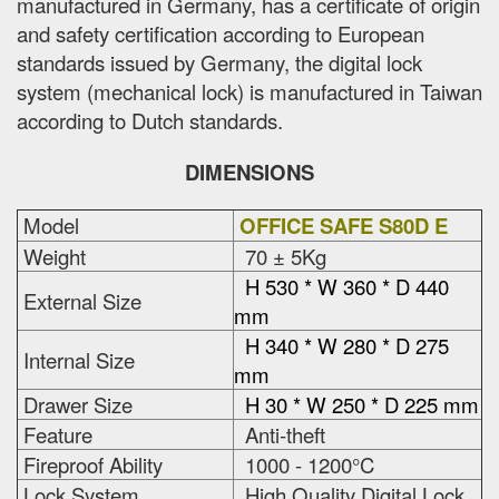
manufactured in Germany, has a certificate of origin
and safety certification according to European
standards issued by Germany, the digital lock
system (mechanical lock) is manufactured in Taiwan
according to Dutch standards.
DIMENSIONS
Model
OFFICE SAFE S80D E
Weight
70 ± 5Kg
H 530 * W 360 * D 440
External Size
mm
H 340 * W 280 * D 275
Internal Size
mm
Drawer Size
H 30 * W 250 * D 225 mm
Feature
Anti-theft
Fireproof Ability
1000 - 1200°C
Lock System
High Quality Digital Lock