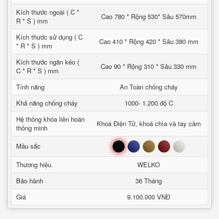
Kích thước ngoài ( C *
Cao 780 * Rộng 530* Sâu 570mm
R * S ) mm
Kích thước sử dụng ( C
Cao 410 * Rộng 420 * Sâu 380 mm
* R * S ) mm
Kích thước ngăn kéo (
Cao 90 * Rộng 310 * Sâu 330 mm
C * R * S ) mm
Tính năng
An Toàn chống cháy
Khả năng chống cháy
1000- 1.200 độ C
Hệ thống khóa liên hoàn
Khoá Điện Tử, khoá chìa và tay cầm
thông minh
Đen
Xanh
Nâu
Đỏ
Trắng
Mầu sắc
Thương hiệu
WELKO
Bảo hành
36 Tháng
Giá
9.100.000 VNĐ