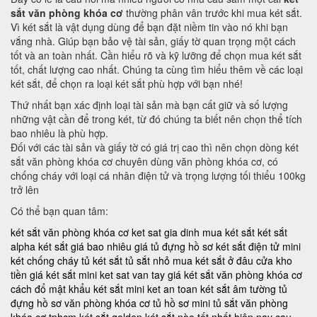
sắt văn phòng khóa cơ
thường phân vân trước khi mua két sắt.
Vì két sắt là vật dụng dùng để bạn đặt niềm tin vào nó khi bạn
vắng nhà. Giúp bạn bảo vệ tài sản, giấy tờ quan trọng một cách
tốt và an toàn nhất. Cần hiểu rõ và kỹ lưỡng để chọn mua két sắt
tốt, chất lượng cao nhất. Chúng ta cùng tìm hiểu thêm về các loại
két sắt, để chọn ra loại két sắt phù hợp với bạn nhé!
Thứ nhất bạn xác định loại tài sản mà bạn cất giữ và số lượng
những vật cần để trong két, từ đó chúng ta biết nên chọn thể tích
bao nhiêu là phù hợp.
Đối với các tài sản và giấy tờ có giá trị cao thì nên chọn dòng két
sắt văn phòng khóa cơ chuyên dùng văn phòng khóa cơ, có
chống cháy với loại cá nhân điện tử và trọng lượng tối thiểu 100kg
trở lên
Có thể bạn quan tâm:
két sắt văn phòng khóa cơ
ket sat gia dinh
mua két sắt
két sắt
alpha
két sắt giá bao nhiêu
giá tủ đựng hồ sơ
két sắt điện tử mini
két chống cháy
tủ két sắt
tủ sắt nhỏ
mua két sắt ở đâu
cửa kho
tiền
giá két sắt mini
ket sat van tay
giá két sắt văn phòng khóa cơ
cách đổ mật khẩu két sắt mini
ket an toan
két sắt âm tường
tủ
đựng hồ sơ văn phòng khóa cơ
tủ hồ sơ mini
tủ sắt văn phòng
khóa cơ tphcm
két sắt golden
két sắt nào tốt nhất hiện nay
cau