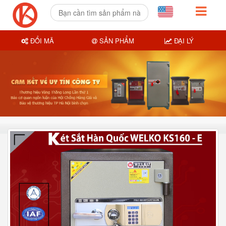
ĐỔI MÃ
SẢN PHẨM
ĐẠI LÝ