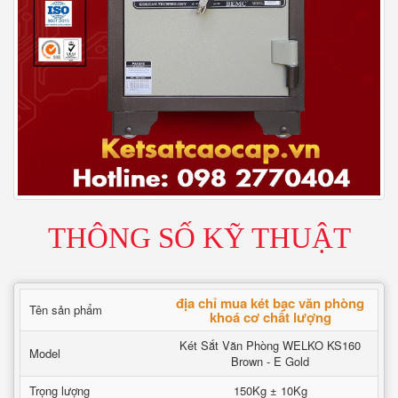
THÔNG SỐ KỸ THUẬT
địa chỉ mua két bạc văn phòng
Tên sản phẩm
khoá cơ chất lượng
Két Sắt Văn Phòng WELKO KS160
Model
Brown - E Gold
Trọng lượng
150Kg ± 10Kg