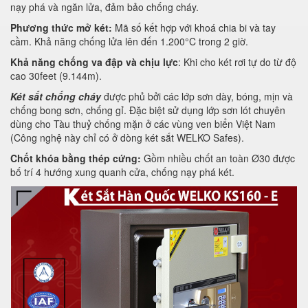
nạy phá và ngăn lửa, đảm bảo chống cháy.
Phương thức mở két:
Mã số kết hợp với khoá chia bi và tay
cầm. Khả năng chống lửa lên đến 1.200°C trong 2 giờ.
Khả năng chống va đập và chịu lực
: Khi cho két rơi tự do từ độ
cao 30feet (9.144m).
Két sắt chống cháy
được phủ bởi các lớp sơn dày, bóng, mịn và
chống bong sơn, chống gỉ. Đặc biệt sử dụng lớp sơn lót chuyên
dùng cho Tàu thuỷ chống mặn ở các vùng ven biển Việt Nam
(Công nghệ này chỉ có ở dòng két sắt WELKO Safes).
Chốt khóa bằng thép cứng:
Gồm nhiều chốt an toàn Ø30 được
bố trí 4 hướng xung quanh cửa, chống nạy phá két.