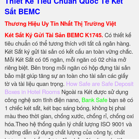
Thiết Kế Tiêu Chuẩn Quốc Tế Két
Sắt BEMC
Thương Hiệu Uy Tín Nhất Thị Trường Việt
Két Sắt Ký Gửi Tài Sản BEMC K1745.
Có thiết kế
tiêu chuẩn có thể tương thích với tất cả ngân hàng.
Két Sắt ký gửi tài sản có kết cấu an toàn vững chắc.
Mỗi Két Sắt có 05 ngăn, mỗi ngăn có 02 chìa mở
riêng biệt. Bên trong mỗi ngăn có hộp đựng tài sản
bảo mật giúp tăng sự an toàn cho tài sản các giấy
tờ và tài liệu quan trọng.
How Safe are Safe Deposit
Boxes in Hotel Rooms
Ngoài ra Két được sử dụng
công nghệ sơn tĩnh điện nano,
Bank Safe
bạn sẽ có
1 chiếc két sắt, két bạc sáng bóng, không bị phai
màu theo thời gian, chống xước, chống rỉ, chống oxi
hóa.Theo hệ thống quản lý chất lượng ISO 9001 và
hướng dẫn sử dụng chất lượng của công ty, chất