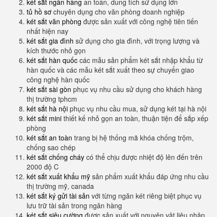
két sắt ngân hàng
an toàn, dung tích sử dụng lớn
tủ hồ sơ
chuyên dụng cho văn phòng doanh nghiệp
két sắt văn phòng
được sản xuất với công nghệ tiên tiến
nhất hiện nay
két sắt gia đình
sử dụng cho gia đình, với trọng lượng và
kích thước nhỏ gọn
két sắt hàn quốc
các mẫu sản phẩm két sắt nhập khẩu từ
hàn quốc và các mẫu két sắt xuất theo sự chuyển giao
công nghệ hàn quốc
két sắt sài gòn
phục vụ nhu cầu sử dụng cho khách hàng
thị trường tphcm
két sắt hà nội
phục vụ nhu cầu mua, sử dụng két tại hà nội
két sắt mini
thiết kế nhỏ gọn an toàn, thuận tiện để sắp xếp
phòng
két sắt an toàn
trang bị hệ thống mã khóa chống trộm,
chống sao chép
két sắt chống cháy
có thể chịu được nhiệt độ lên đến trên
2000 độ C
két sắt xuất khẩu mỹ
sản phẩm xuất khẩu đáp ứng nhu cầu
thị trường mỹ, canada
két sắt ký gửi tài sản
với từng ngăn két riêng biệt phục vụ
lưu trữ tài sản trong ngân hàng
két sắt siêu cường
được sản xuất với nguyên vật liệu nhập