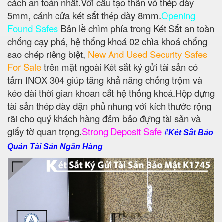
cách an toàn nhất.Với cấu tạo thân vỏ thép dày
5mm, cánh cửa két sắt thép dày 8mm.
Opening
Found Safes
Bản lề chìm phía trong Két Sắt an toàn
chống cạy phá, hệ thống khoá 02 chìa khoá chống
sao chép riêng biệt,
New And Used Security Safes
For Sale
trên mặt ngoài Két sắt ký gửi tài sản có
tấm INOX 304 giúp tăng khả năng chống trộm và
kéo dài thời gian khoan cắt hệ thống khoá.Hộp đựng
tài sản thép dày dặn phủ nhung với kích thước rộng
rãi cho quý khách hàng đảm bảo đựng tài sản và
giấy tờ quan trọng.
Strong Deposit Safe
#Két Sắt Bảo
Quản Tài Sản Ngân Hàng