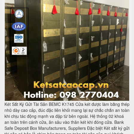
Két Sắt Ký Gửi Tài Sản BEMC K1745 Cửa két được làm bằng thép
nhũ dày cao cấp, đúc đặc liên khối mang lại sự chắc chắn an toàn
khi chịu tác động mạnh va đập từ bên ngoài. Hệ thống 02 khoá
an toàn trên cánh cửa, ăn sâu vào thân két khi đóng cửa. Bank
Safe Deposit Box Manufacturers, Suppliers Đặc biệt Két sắt ký gửi
tài sản có bản lề chìm bên trong an toàn tài sản của quý khách