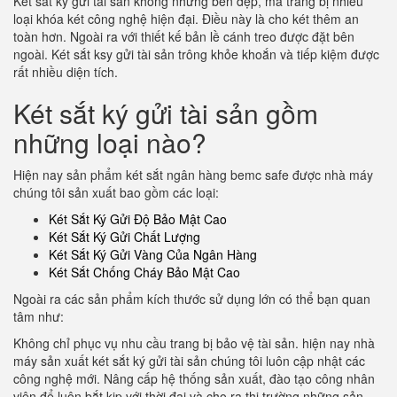
Két sắt ký gửi tài sản không những bền đẹp, mà trang bị nhiều
loại khóa két công nghệ hiện đại. Điều này là cho két thêm an
toàn hơn. Ngoài ra với thiết kế bản lề cánh treo được đặt bên
ngoài. Két sắt ksy gửi tài sản trông khỏe khoắn và tiếp kiệm được
rất nhiều diện tích.
Két sắt ký gửi tài sản gồm
những loại nào?
Hiện nay sản phẩm két sắt ngân hàng bemc safe được nhà máy
chúng tôi sản xuất bao gồm các loại:
Két Sắt Ký Gửi Độ Bảo Mật Cao
Két Sắt Ký Gửi Chất Lượng
Két Sắt Ký Gửi Vàng Của Ngân Hàng
Két Sắt Chống Cháy Bảo Mật Cao
Ngoài ra các sản phẩm kích thước sử dụng lớn có thể bạn quan
tâm như:
Không chỉ phục vụ nhu cầu trang bị bảo vệ tài sản. hiện nay nhà
máy sản xuất két sắt ký gửi tài sản chúng tôi luôn cập nhật các
công nghệ mới. Nâng cấp hệ thống sản xuất, đào tạo công nhân
viên để luôn bắt kịp với thời đại và cho ra thị trường những sản