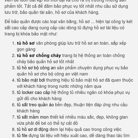
phẩm tốt. Tất cả để đảm bảo phục vụ tốt nhất nhu cầu sử dụng
lưu trữ, bảo quản tài sản, hồ sơ của khách hàng.
Để bảo quản được các loại văn bằng, hồ sơ ... hiện tại công ty két
sắt cao cấp đang cung cấp các dòng tủ đựng hồ sơ tài liệu có
trang bị khóa bảo mật như:
tủ hồ sơ
văn phòng giúp lưu trữ hồ sơ an toàn, sắp xếp
gọn gàng
tủ hồ sơ chống cháy
trang bị hệ thống an toàn chống
cháy bảo quản hồ sơ tốt nhất
tủ hồ sơ bộ công an
sản phẩm chuyên dụng phục vụ bảo
quản hồ sơ cho bộ công an việt nam
tủ bảo mật bdi
thương hiệu tủ bảo mật hồ sơ đã quen thuộc
với khách hàng trong nước những năm qua
tủ locker cao cấp
hệ thống tủ nhiều ngăn có khóa phục vụ
gửi đồ cho khách hàng
tủ sắt treo quần áo
bền đẹp, thuận tiện đáp ứng nhu cầu
khách hàng
tủ sắt mầm mon
thiết kế nhiều màu sắc, đẹp, không gian
vừa phải để bé có thể tự cất đồ
tủ hồ sơ di động
đem lại hiệu quả cao trong công việc
tủ file
đựng tài liệu với hiệu xuất cao, dễ dàng thao tác tìm