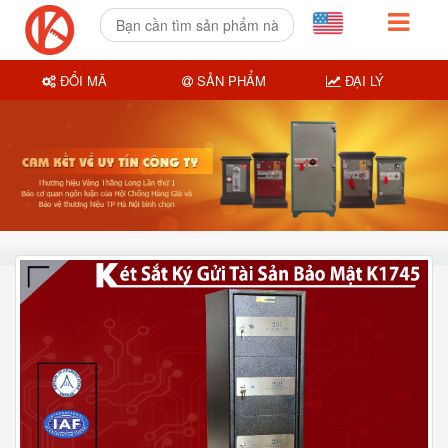
ĐỔI MÃ
SẢN PHẨM
ĐẠI LÝ