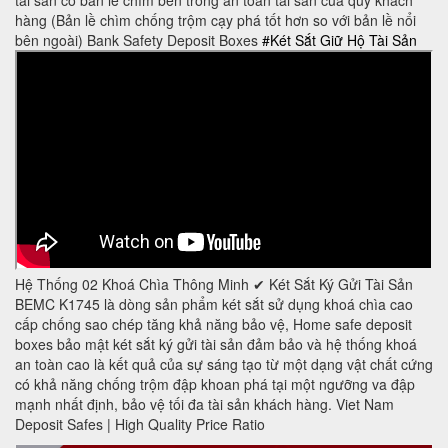
hàng (Bản lề chìm chống trộm cạy phá tốt hơn so với bản lề nổi
bên ngoài) Bank Safety Deposit Boxes
#Két Sắt Giữ Hộ Tài Sản
Hệ Thống 02 Khoá Chìa Thông Minh ✔ Két Sắt Ký Gửi Tài Sản
BEMC K1745 là dòng sản phẩm két sắt sử dụng khoá chìa cao
cấp chống sao chép tăng khả năng bảo vệ, Home safe deposit
boxes bảo mật két sắt ký gửi tài sản đảm bảo và hệ thống khoá
an toàn cao là kết quả của sự sáng tạo từ một dạng vật chất cứng
có khả năng chống trộm đập khoan phá tại một ngưỡng va đập
mạnh nhất định, bảo vệ tối đa tài sản khách hàng. Viet Nam
Deposit Safes | High Quality Price Ratio