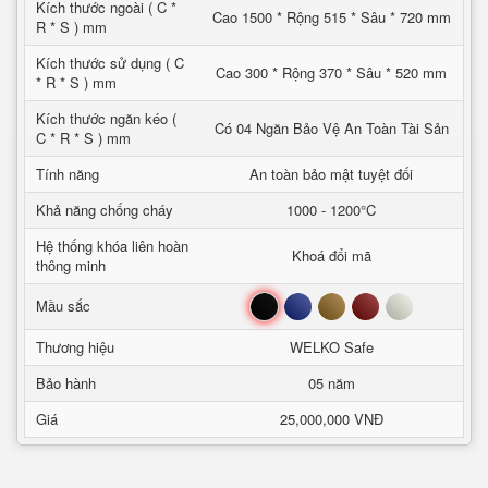
Kích thước ngoài ( C *
Cao 1500 * Rộng 515 * Sâu * 720 mm
R * S ) mm
Kích thước sử dụng ( C
Cao 300 * Rộng 370 * Sâu * 520 mm
* R * S ) mm
Kích thước ngăn kéo (
Có 04 Ngăn Bảo Vệ An Toàn Tài Sản
C * R * S ) mm
Tính năng
An toàn bảo mật tuyệt đối
Khả năng chống cháy
1000 - 1200°C
Hệ thống khóa liên hoàn
Khoá đổi mã
thông minh
Đen
Xanh
Nâu
Đỏ
Trắng
Mầu sắc
Thương hiệu
WELKO Safe
Bảo hành
05 năm
Giá
25,000,000 VNĐ