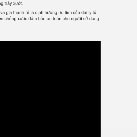
ng trầy xước
giá thành rẻ là định hướng ưu tiên của đại lý tủ
điện chống xước đảm bảo an toàn cho người sử dụng