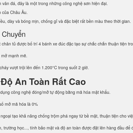
vân đá, đây là một trong những công nghệ sơn hiện đại.
ẩn của Châu Âu.
u, dày và bóng mịn, chống gỉ và đặc biệt rất bền màu theo thời gian.
i Chuyển
hân tủ được bố trí 4 bánh xe đúc đặc tạo sự chắc chắn thuận tiện tro
g mở mạnh mẽ.
háy vượt trội lên đến 1.200°C trong suốt 2 giờ.
 Độ An Toàn Rất Cao
 dụng công nghệ đóng/mở tự động bằng mã hóa mật khẩu.
h số mở mã hóa là 0%
 ngoại tạo khả năng chống trộm phá ngay từ bề mặt, thuận tiện cho vi
trường học..., tính bảo mật và độ an toàn được đặt lên hàng đầu để đả