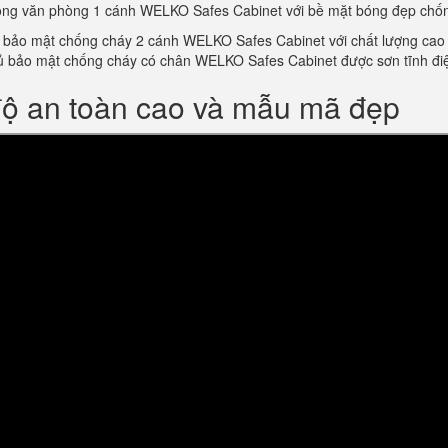
trong văn phòng 1 cánh WELKO Safes Cabinet với bề mặt bóng đẹp chố
bảo mật chống cháy 2 cánh WELKO Safes Cabinet với chất lượng cao và 
m tủ bảo mật chống cháy có chân WELKO Safes Cabinet được sơn tĩnh 
độ an toàn cao và mẫu mã đẹp