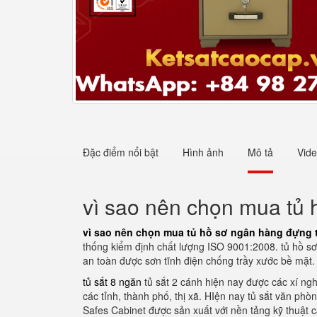
Đặc điểm nổi bật
Hình ảnh
Mô tả
Vid
vì sao nên chọn mua tủ 
vì sao nên chọn mua tủ hồ sơ ngân hàng đựng tà
thống kiểm định chất lượng ISO 9001:2008. tủ hồ sơ
an toàn được sơn tĩnh điện chống trầy xước bề mặt.
tủ sắt 8 ngăn
tủ sắt 2 cánh hiện nay được các xí ngh
các tỉnh, thành phố, thị xã. HIện nay tủ sắt văn p
Safes Cabinet được sản xuất với nền tảng kỹ thuật c