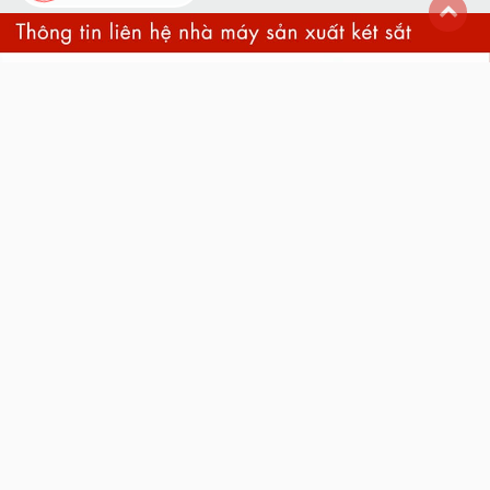
back
to
top