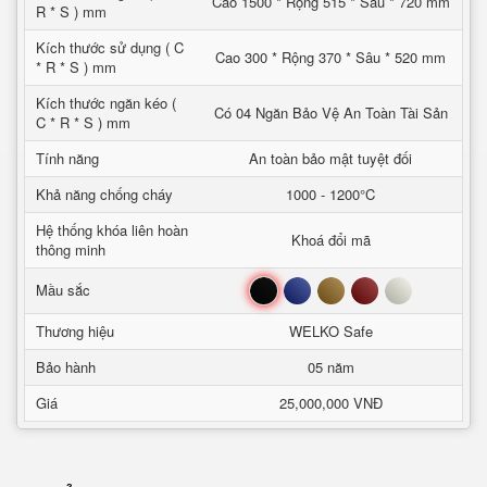
Cao 1500 * Rộng 515 * Sâu * 720 mm
R * S ) mm
Kích thước sử dụng ( C
Cao 300 * Rộng 370 * Sâu * 520 mm
* R * S ) mm
Kích thước ngăn kéo (
Có 04 Ngăn Bảo Vệ An Toàn Tài Sản
C * R * S ) mm
Tính năng
An toàn bảo mật tuyệt đối
Khả năng chống cháy
1000 - 1200°C
Hệ thống khóa liên hoàn
Khoá đổi mã
thông minh
Đen
Xanh
Nâu
Đỏ
Trắng
Mầu sắc
Thương hiệu
WELKO Safe
Bảo hành
05 năm
Giá
25,000,000 VNĐ