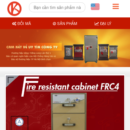
ĐỔI MÃ
SẢN PHẨM
ĐẠI LÝ