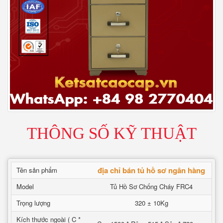
THÔNG SỐ KỸ THUẬT
địa chỉ bán tủ hồ sơ ngân hàng
Tên sản phẩm
Model
Tủ Hồ Sơ Chống Cháy FRC4
Trọng lượng
320 ± 10Kg
Kích thước ngoài ( C *