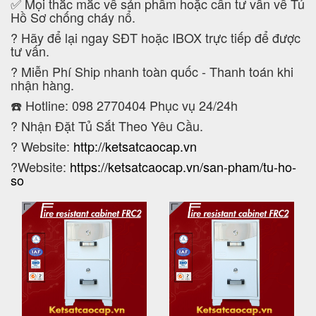
✅ Mọi thắc mắc về sản phẩm hoặc cần tư vấn về Tủ
Hồ Sơ chống cháy nổ.
?
Hãy để lại ngay SĐT hoặc IBOX trực tiếp để được
tư vấn.
?
Miễn Phí Ship nhanh toàn quốc - Thanh toán khi
nhận hàng.
☎️ Hotline: 098 2770404 Phục vụ 24/24h
?
Nhận Đặt Tủ Sắt Theo Yêu Cầu.
? Website:
http://ketsatcaocap.vn
?Website:
https://ketsatcaocap.vn/san-pham/tu-ho-
so