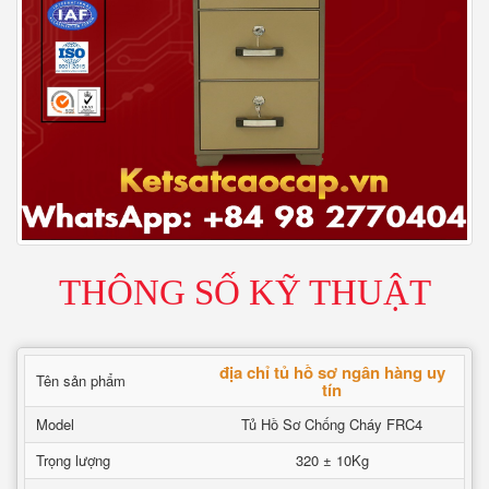
THÔNG SỐ KỸ THUẬT
địa chỉ tủ hồ sơ ngân hàng uy
Tên sản phẩm
tín
Model
Tủ Hồ Sơ Chống Cháy FRC4
Trọng lượng
320 ± 10Kg