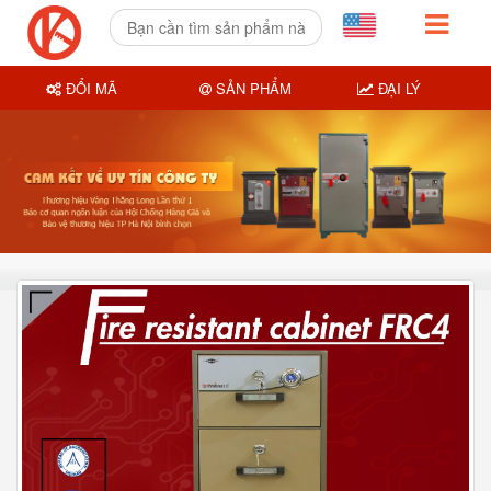
ĐỔI MÃ
SẢN PHẨM
ĐẠI LÝ