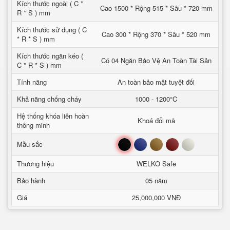
Kích thước ngoài ( C *
Cao 1500 * Rộng 515 * Sâu * 720 mm
R * S ) mm
Kích thước sử dụng ( C
Cao 300 * Rộng 370 * Sâu * 520 mm
* R * S ) mm
Kích thước ngăn kéo (
Có 04 Ngăn Bảo Vệ An Toàn Tài Sản
C * R * S ) mm
Tính năng
An toàn bảo mật tuyệt đối
Khả năng chống cháy
1000 - 1200°C
Hệ thống khóa liên hoàn
Khoá đổi mã
thông minh
Đen
Xanh
Nâu
Đỏ
Trắng
Mầu sắc
Thương hiệu
WELKO Safe
Bảo hành
05 năm
Giá
25,000,000 VNĐ