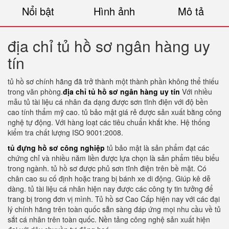
Nổi bật
Hình ảnh
Mô tả
địa chỉ tủ hồ sơ ngân hàng uy
tín
tủ hồ sơ chính hãng đã trở thành một thành phần không thể thiếu
trong văn phòng.
địa chỉ tủ hồ sơ ngân hàng uy tín
Với nhiều
mẫu tủ tài liệu cá nhân đa dạng được sơn tĩnh điện với độ bền
cao tính thẩm mỹ cao. tủ bảo mật giá rẻ được sản xuất bằng công
nghệ tự động. Với hàng loạt các tiêu chuẩn khắt khe. Hệ thống
kiểm tra chất lượng ISO 9001:2008.
tủ đựng hồ sơ công nghiệp
tủ bảo mật là sản phẩm đạt các
chứng chỉ và nhiều năm liền được lựa chọn là sản phẩm tiêu biểu
trong ngành. tủ hồ sơ được phủ sơn tĩnh điện trên bề mặt. Có
chân cao su cố định hoặc trang bị bánh xe di động. Giúp kê dễ
dàng. tủ tài liệu cá nhân hiện nay được các công ty tin tưởng để
trang bị trong đơn vị mình. Tủ hồ sơ Cao Cấp hiện nay với các đại
lý chính hãng trên toàn quốc sẵn sàng đáp ứng mọi nhu cầu về tủ
sắt cá nhân trên toàn quốc. Nền tảng công nghệ sản xuất hiện