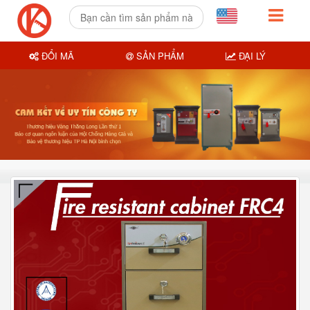
ĐỔI MÃ
SẢN PHẨM
ĐẠI LÝ