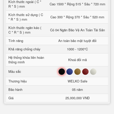
Kích thước ngoài ( C *
Cao 1500 * Rộng 515 * Sâu * 720 mm
R * S ) mm
Kích thước sử dụng ( C
Cao 300 * Rộng 370 * Sâu * 520 mm
* R * S ) mm
Kích thước ngăn kéo (
Có 04 Ngăn Bảo Vệ An Toàn Tài Sản
C * R * S ) mm
Tính năng
An toàn bảo mật tuyệt đối
Khả năng chống cháy
1000 - 1200°C
Hệ thống khóa liên hoàn
Khoá đổi mã
thông minh
Đen
Xanh
Nâu
Đỏ
Trắng
Mầu sắc
Thương hiệu
WELKO Safe
Bảo hành
05 năm
Giá
25,000,000 VNĐ