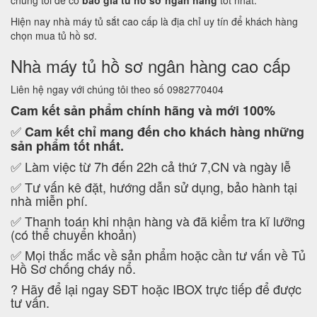
chúng tôi để có
báo giá tủ hồ sơ ngân hàng
tốt nhất.
Hiện nay nhà máy tủ sắt cao cấp là địa chỉ uy tín để khách hàng
chọn mua tủ hồ sơ.
Nhà máy tủ hồ sơ ngân hàng cao cấp
Liên hệ ngay với chúng tôi theo số 0982770404
Cam kết
sản phẩm chính hãng và mới 100%
✅
Cam kết
chỉ mang đến cho khách hàng những
sản phẩm tốt nhất.
✅ Làm việc từ 7h đến 22h cả thứ 7,CN và ngày lễ
✅ Tư vấn kê đặt, hướng dẫn sử dụng, bảo hành tại
nhà miễn phí.
✅ Thanh toán khi nhận hàng và đã kiểm tra kĩ lưỡng
(có thể chuyển khoản)
✅ Mọi thắc mắc về sản phẩm hoặc cần tư vấn về Tủ
Hồ Sơ chống cháy nổ.
?
Hãy để lại ngay SĐT hoặc IBOX trực tiếp để được
tư vấn.