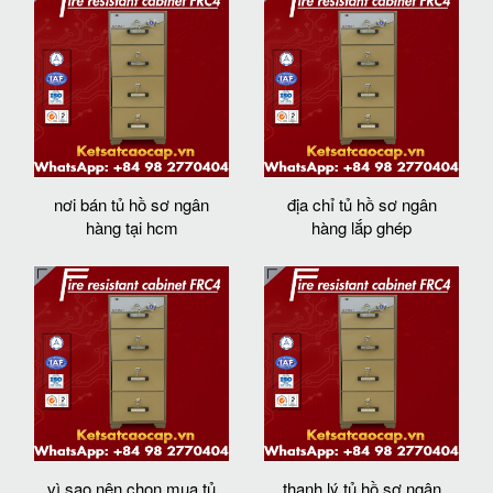
nơi bán tủ hồ sơ ngân
địa chỉ tủ hồ sơ ngân
hàng tại hcm
hàng lắp ghép
vì sao nên chọn mua tủ
thanh lý tủ hồ sơ ngân