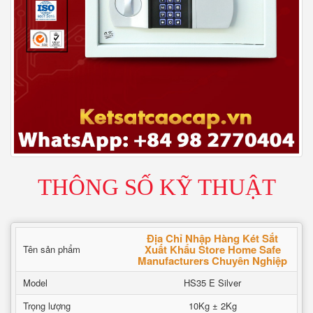
THÔNG SỐ KỸ THUẬT
Địa Chỉ Nhập Hàng Két Sắt
Xuất Khẩu Store Home Safe
Tên sản phẩm
Manufacturers Chuyên Nghiệp
Model
HS35 E Silver
Trọng lượng
10Kg ± 2Kg