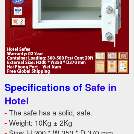
Specifications of
Safe in
Hotel
The safe has a solid, safe.
-
Weight: 10Kg ± 2Kg
-
Size: H 200 * W 350 * D 370 mm
-