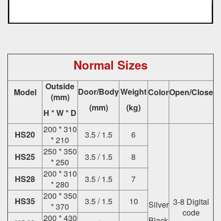
Normal Sizes
Outside
Door/Body
Weight
Model
Color
Open/Close
(mm)
(mm)
(kg)
H * W * D
200 * 310
HS20
3.5 / 1.5
6
* 210
250 * 350
HS25
3.5 / 1.5
8
* 250
200 * 310
HS28
3.5 / 1.5
7
* 280
200 * 350
HS35
3.5 / 1.5
10
3-8 Digital
Silver
* 370
code
200 * 430
Black