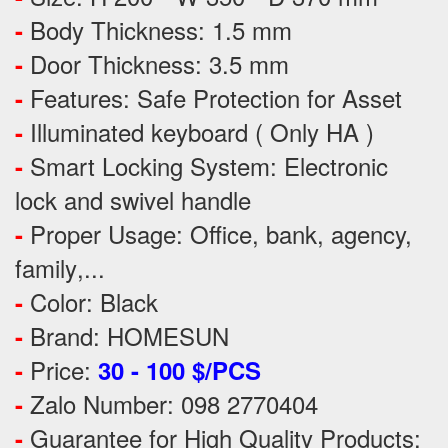
Body Thickness: 1.5 mm
-
Door Thickness: 3.5 mm
-
Features:
Safe Protection
for
Asset
-
Illuminated keyboard ( Only HA )
-
Smart Locking System: Electronic
-
lock and swivel handle
Proper Usage:
Office, bank, agency,
-
family
,...
Color: Black
-
Brand: HOMESUN
-
Price:
-
30 - 100 $/PCS
Zalo Number: 098 2770404
-
Guarantee for High Quality Products:
-