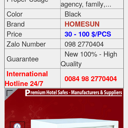
agency, family
,...
Color
Black
Brand
HOMESUN
Price
3
0 - 100 $/PCS
Zalo Number
098 2770404
New 100% - High
Guarantee
Quality
International
0084 98 2770404
Hotline 24/7