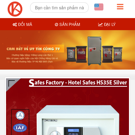
ĐỔI MÃ
SẢN PHẨM
ĐẠI LÝ