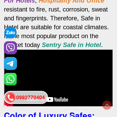
For Hotels
,
Hospitality And Office
resistant to fire, rust, corrosion, sweat
and fingerprints.
Therefore, Safe in
Hotel are suitable for coastal climates.
Is the most popular product on the
market today
Sentry Safe in Hotel
.
0982770404
Color of Luxury Safes
:
back