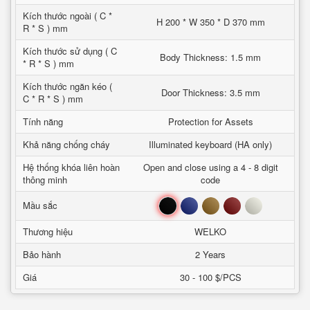
Kích thước ngoài ( C *
H 200 * W 350 * D 370 mm
R * S ) mm
Kích thước sử dụng ( C
Body Thickness: 1.5 mm
* R * S ) mm
Kích thước ngăn kéo (
Door Thickness: 3.5 mm
C * R * S ) mm
Tính năng
Protection for Assets
Khả năng chống cháy
Illuminated keyboard (HA only)
Hệ thống khóa liên hoàn
Open and close using a 4 - 8 digit
thông minh
code
Đen
Xanh
Nâu
Đỏ
Trắng
Mầu sắc
Thương hiệu
WELKO
Bảo hành
2 Years
Giá
30 - 100 $/PCS