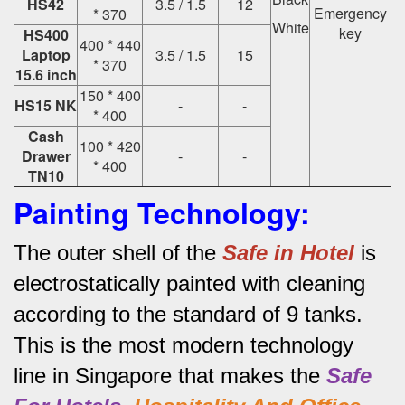
HS42
3.5 / 1.5
12
Emergency
* 370
White
key
HS400
400 * 440
Laptop
3.5 / 1.5
15
* 370
15.6 inch
150 * 400
HS15 NK
-
-
* 400
Cash
100 * 420
Drawer
-
-
* 400
TN10
Painting Technology:
The outer shell of the
Safe in Hotel
is
electrostatically painted with cleaning
according to the standard of 9 tanks.
This is the most modern technology
line in Singapore that makes the
Safe