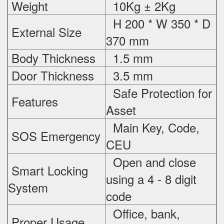
Weight
10Kg ± 2Kg
H 200 * W 350 * D
External Size
370 mm
Body Thickness
1.5 mm
Door Thickness
3.5 mm
Safe Protection
for
Features
Asset
Main Key, Code,
SOS Emergency
CEU
Open and close
Smart Locking
using a 4 - 8 digit
System
code
Office, bank,
Proper Usage