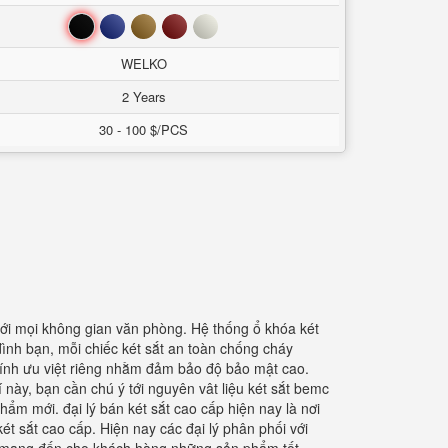
Đen
Xanh
Nâu
Đỏ
Trắng
WELKO
2 Years
30 - 100 $/PCS
với mọi không gian văn phòng. Hệ thống ổ khóa két
đình bạn, mỗi chiếc két sắt an toàn chống cháy
 tính ưu việt riêng nhằm đảm bảo độ bảo mật cao.
 này, bạn cần chú ý tới nguyên vât liệu két sắt bemc
hẩm mới. đại lý bán két sắt cao cấp hiện nay là nơi
t sắt cao cấp. Hiện nay các đại lý phân phối với