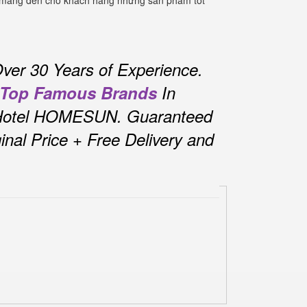
kết mang đến cho khách hàng những sản phẩm tốt
ver 30 Years of Experience.
Top Famous Brands
In
n Hotel HOMESUN.
Guaranteed
nal Price + Free Delivery and