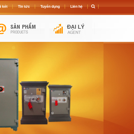
 két
Tin tức
Tuyển dụng
Liên hệ