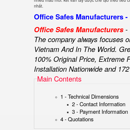
nhiều mẫu mới. két vân tay được chế tạo theo tiêu 
nhất.
Office Safes Manufacturers -
Office Safes Manufacturers
-
The company always focuses on c
Vietnam And In The World.
Gre
100% Original Price, Extreme P
Installation Nationwide and 172
Main Contents
1 - Technical Dimensions
2 - Contact Information
3 - Payment Information
4 - Quotations