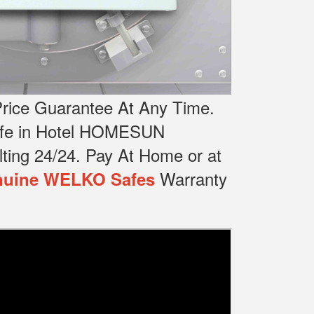
rice Guarantee At Any Time.
Safe in Hotel HOMESUN
ting 24/24.
Pay At Home or at
Warranty
uine WELKO Safes