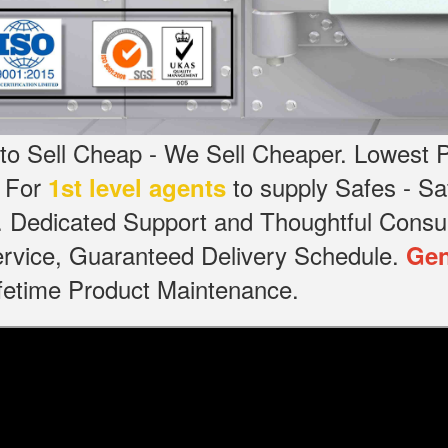
o Sell Cheap - We Sell Cheaper.
Lowest P
g For
to supply Safes - 
1st level agents
.
Dedicated
Support and Thoughtful Consul
service, Guaranteed Delivery Schedule.
Gen
Lifetime Product Maintenance.