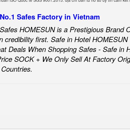
chuẩn ISO Quốc tế SGS 9001:2015. địa chỉ bán tủ hồ sơ uy tín cam 
 No.1 Safes Factory in Vietnam
 Safes HOMESUN is a Prestigious Brand O
redibility first.
Safe in Hotel HOMESUN
at Deals When Shopping Safes - Safe i
rice SOCK + We Only Sell At Factory Origi
 Countries.