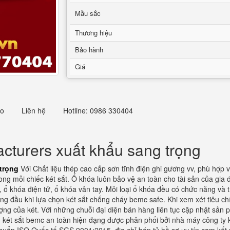
Mầu sắc
Thương hiệu
Bảo hành
Giá
eo
Liên hệ
Hotline: 0986 330404
cturers xuất khẩu sang trọng
trọng
Với Chất liệu thép cao cấp sơn tĩnh điện ghi gương vv, phù hợp 
ong mỗi chiếc két sắt. Ổ khóa luôn bảo vệ an toàn cho tài sản của gia 
 ổ khóa điện tử, ổ khóa vân tay. Mỗi loại ổ khóa đều có chức năng và
ng đầu khi lựa chọn két sắt chống cháy bemc safe. Khi xem xét tiêu chí
ợng của két. Với những chuỗi đại diện bán hàng liên tục cập nhật sản p
két sắt bemc an toàn hiện đạng được phân phối bởi nhà máy công ty ké