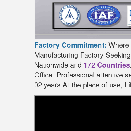
Where t
Factory Commitment:
Manufacturing Factory Seekin
Nationwide and
172 Countries
Office.
Professional attentive 
02 years At the place of use, 