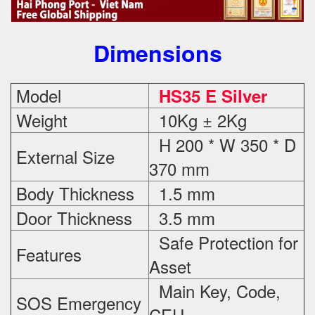
Dimensions
Model
HS35 E Silver
Weight
10Kg ± 2Kg
H 200 * W 350 * D
External Size
370 mm
Body Thickness
1.5 mm
Door Thickness
3.5 mm
Safe Protection
for
Features
Asset
Main Key, Code,
SOS Emergency
CEU