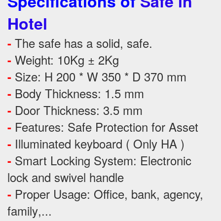
Specifications of
Safe in
Hotel
The safe has a solid, safe.
-
Weight: 10Kg ± 2Kg
-
Size: H 200 * W 350 * D 370 mm
-
Body Thickness: 1.5 mm
-
Door Thickness: 3.5 mm
-
Features:
Safe Protection
for
Asset
-
Illuminated keyboard ( Only HA )
-
Smart Locking System: Electronic
-
lock and swivel handle
Proper Usage:
Office, bank, agency,
-
family
,...