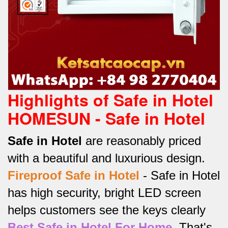
Highlights of Safe in Hotel
HOMESUN - Safe in Hotel
Safe in Hotel
are reasonably priced
with a beautiful and luxurious design.
Fireproof Safe in Hotel
-
Safe in Hotel
has high security, bright LED screen
helps customers see the keys clearly
Best Safe in Hotel For Home
.
That's