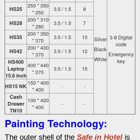
250 * 350
HS25
3.5 / 1.5
8
* 250
200 * 310
HS28
3.5 / 1.5
7
* 280
200 * 350
HS35
3.5 / 1.5
10
3-8 Digital
Silver
* 370
code
200 * 430
Black
HS42
3.5 / 1.5
12
Emergency
* 370
White
key
HS400
400 * 440
Laptop
3.5 / 1.5
15
* 370
15.6 inch
150 * 400
HS15 NK
-
-
* 400
Cash
100 * 420
Drawer
-
-
* 400
TN10
Painting Technology:
The outer shell of the
Safe in Hotel
is