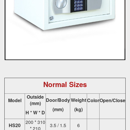
Normal Sizes
Outside
Door/Body
Weight
Model
Color
Open/Close
(mm)
(mm)
(kg)
H * W * D
200 * 310
HS20
3.5 / 1.5
6
* 210