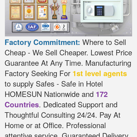
Where to Sell
Factory Commitment:
Cheap - We Sell Cheaper.
Lowest Price
Guarantee At Any Time.
Manufacturing
Factory Seeking For
1st level agents
to supply Safes - Safe in Hotel
HOMESUN Nationwide and
172
.
Dedicated
Support and
Countries
Thoughtful Consulting 24/24.
Pay At
Home or at Office.
Professional
attentive service, Guaranteed Delivery