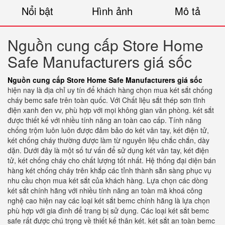
Nổi bật
Hình ảnh
Mô tả
Nguồn cung cấp Store Home
Safe Manufacturers giá sốc
Nguồn cung cấp Store Home Safe Manufacturers giá sốc
hiện nay là địa chỉ uy tín để khách hàng chọn mua két sắt chống
cháy bemc safe trên toàn quốc. Với Chất liệu sắt thép sơn tĩnh
điện xanh đen vv, phù hợp với mọi không gian văn phòng. két sắt
được thiết kế với nhiều tính năng an toàn cao cấp. Tính năng
chống trộm luôn luôn được đảm bảo do két vân tay, két điện tử,
két chống cháy thường được làm từ nguyên liệu chắc chắn, dày
dặn. Dưới đây là một số tư vấn để sử dụng két vân tay, két điện
tử, két chống cháy cho chất lượng tốt nhất. Hệ thống đại diện bán
hàng két chống cháy trên khắp các tỉnh thành sẵn sàng phục vụ
nhu cầu chọn mua két sắt của khách hàng. Lựa chọn các dòng
két sắt chính hãng với nhiều tính năng an toàn mã khoá công
nghệ cao hiện nay các loại két sắt bemc chính hãng là lựa chọn
phù hợp với gia đình để trang bị sử dụng. Các loại két sắt bemc
safe rất được chú trọng về thiết kế thân két. két sắt an toàn bemc