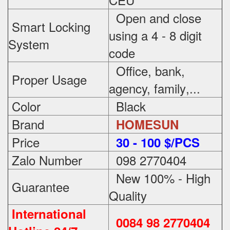
Open and close
Smart Locking
using a 4 - 8 digit
System
code
Office, bank,
Proper Usage
agency, family
,...
Color
Black
Brand
HOMESUN
Price
3
0 - 100 $/PCS
Zalo Number
098 2770404
New 100% - High
Guarantee
Quality
International
0084 98 2770404