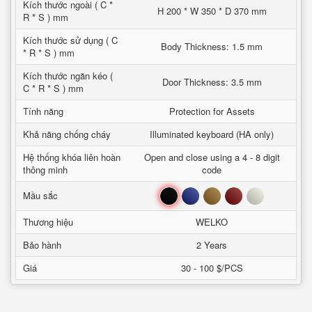
Kích thước ngoài ( C *
H 200 * W 350 * D 370 mm
R * S ) mm
Kích thước sử dụng ( C
Body Thickness: 1.5 mm
* R * S ) mm
Kích thước ngăn kéo (
Door Thickness: 3.5 mm
C * R * S ) mm
Tính năng
Protection for Assets
Khả năng chống cháy
Illuminated keyboard (HA only)
Hệ thống khóa liên hoàn
Open and close using a 4 - 8 digit
thông minh
code
Đen
Xanh
Nâu
Đỏ
Trắng
Mầu sắc
Thương hiệu
WELKO
Bảo hành
2 Years
Giá
30 - 100 $/PCS