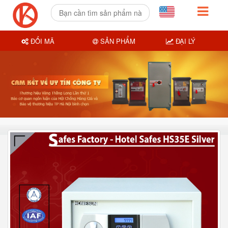
ĐỔI MÃ
SẢN PHẨM
ĐẠI LÝ