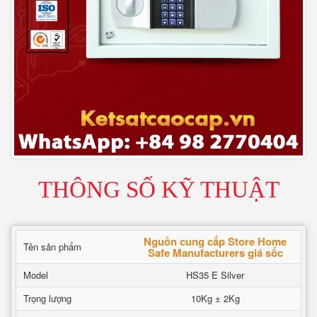
THÔNG SỐ KỸ THUẬT
Nguồn cung cấp Store Home
Tên sản phẩm
Safe Manufacturers giá sốc
Model
HS35 E Silver
Trọng lượng
10Kg ± 2Kg