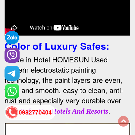
Color of Luxury Safes
:
•
Safe in Hotel HOMESUN Used
modern electrostatic painting
technology, the paint layers are even,
thick and smooth, easy to clean, anti-
rust and especially very durable over
time
.
Safes For Hotels And Resorts
0982770404
back