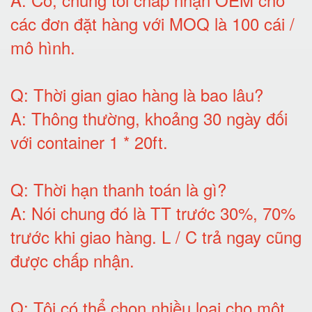
các đơn đặt hàng với MOQ là 100 cái /
mô hình
.
Q:
Thời gian giao hàng là bao lâu
?
A:
Thông thường, khoảng 30 ngày đối
với container 1 * 20ft
.
Q:
Thời hạn thanh toán là gì
?
A:
Nói chung đó là TT trước 30%, 70%
trước khi giao hàng.
L / C trả ngay cũng
được chấp nhận
.
Q:
Tôi có thể chọn nhiều loại cho một