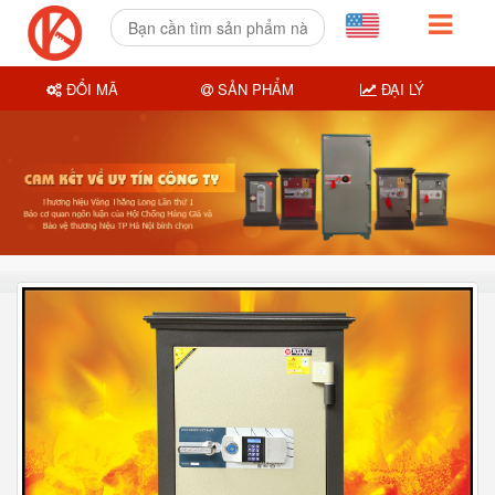
ĐỔI MÃ
SẢN PHẨM
ĐẠI LÝ