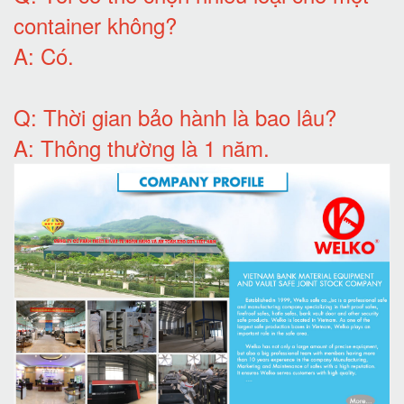
container không
?
A:
Có
.
Q: T
hời gian bảo hành
là bao lâu?
A: Thông thường là 1 năm.