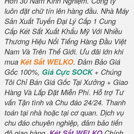
Hơn 30 Năm Kinh Nghiệm.
Công ty
luôn đặt chữ tín lên hàng đầu.
Nhà Máy
Sản Xuất Tuyển Đại Lý Cấp 1 Cung
Cấp Két Sắt Xuất Khẩu Mỹ Với Nhiều
Thương Hiệu Nổi Tiếng Hàng Đầu Việt
Nam Và Trên Thế Giới.
Ưu đãi lớn khi
mua
Két Sắt WELKO
.
Đảm Bảo Giá
Gốc 100%,
Giá Cực SOCK
+ Chúng
Tôi Chỉ Bán Giá Gốc Tại Xưởng + Giao
Hàng Và Lắp Đặt Miễn Phí
.
Hỗ trợ Tư
vấn Tận tình và Chu đáo 24/24.
Thanh
toán tại nhà hoặc tại cơ quan.
Dịch vụ
chu đáo chuyên nghiệp, đảm bảo tiến
độ giao hàng.
Két Sắt WELKO
Chính