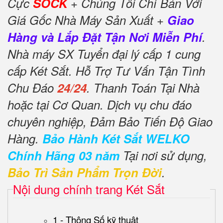
Cực
SOCK
+ Chúng Tôi Chỉ Bán Với
Giá Gốc Nhà Máy Sản Xuất +
Giao
Hàng và Lắp Đặt Tận Nơi Miễn Phí
.
Nhà máy SX Tuyển đại lý cấp 1 cung
cấp Két Sắt. Hỗ Trợ Tư Vấn Tận Tình
Chu Đáo
24/24
. Thanh Toán Tại Nhà
hoặc tại Cơ Quan. Dịch vụ chu đáo
chuyên nghiệp, Đảm Bảo Tiến Độ Giao
Hàng.
Bảo Hành Két Sắt WELKO
Chính Hãng 03 năm
Tại nơi sử dụng,
Bảo Trì Sản Phẩm Trọn Đời
.
Nội dung chính trang Két Sắt
1 - Thông Số kỹ thuật