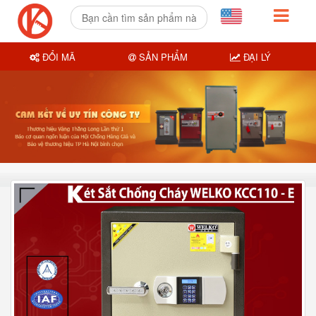
ĐỔI MÃ
SẢN PHẨM
ĐẠI LÝ