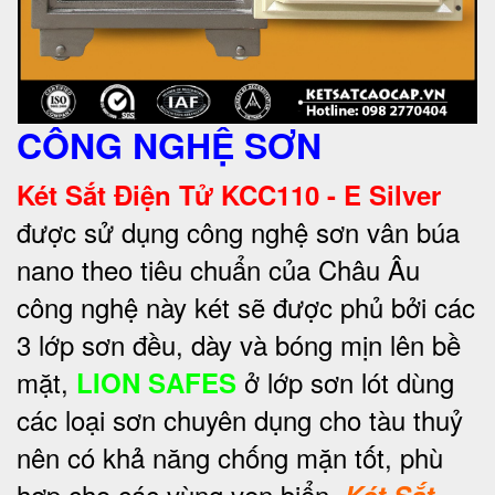
CÔNG NGHỆ SƠN
Két Sắt Điện Tử KCC110 - E Silver
được sử dụng công nghệ sơn vân búa
nano theo tiêu chuẩn của Châu Âu
công nghệ này két sẽ được phủ bởi các
3 lớp sơn đều, dày và bóng mịn lên bề
mặt,
ở lớp sơn lót dùng
LION SAFES
các loại sơn chuyên dụng cho tàu thuỷ
nên có khả năng chống mặn tốt, phù
hợp cho các vùng ven biển,
Két Sắt