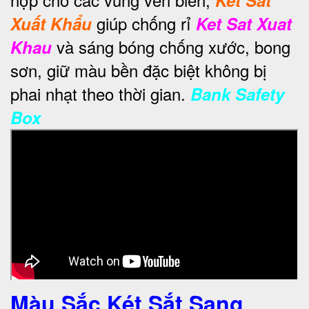
giúp chống rỉ
Xuất Khẩu
Ket Sat Xuat
và sáng bóng chống xước, bong
Khau
sơn, giữ màu bền đặc biệt không bị
phai nhạt theo thời gian.
Bank Safety
Box
Màu Sắc Két Sắt Sang