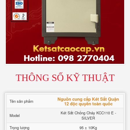
THÔNG SỐ KỸ THUẬT
Nguồn cung cấp Két Sắt Quận
Tên sản phẩm
12 độc quyền toàn quốc
Két Sắt Chống Cháy KCC110 E -
Model
SILVER
Trọng lượng
95 ± 10Kg