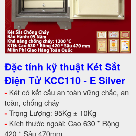
Đặc tính kỹ thuật Két Sắt
Điện Tử KCC110 - E Silver
Két có kết cấu an toàn vững chắc, an
-
toàn, chống cháy
Trọng Lượng: 95Kg ± 10Kg
-
Kích thước ngoài: Cao 630 * Rộng
-
420 * Sâu 470mm