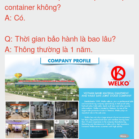
container không
?
A:
Có
.
Q: T
hời gian bảo hành
là bao lâu?
A: Thông thường là 1 năm.