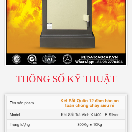
THÔNG SỐ KỸ THUẬT
Két Sắt Quận 12 đảm bảo an
Tên sản phẩm
toàn chống cháy siêu rẻ
Model
Két Sắt Trà Vinh X1400 - E Silver
Trọng lượng
300Kg ± 10Kg