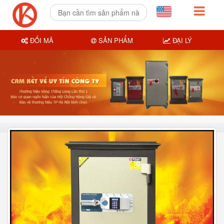
ĐỔI MÃ
SẢN PHẨM
ĐẠI LÝ