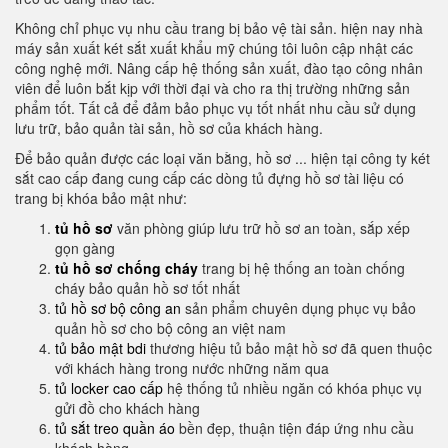
Không chỉ phục vụ nhu cầu trang bị bảo vệ tài sản. hiện nay nhà
máy sản xuất két sắt xuất khẩu mỹ chúng tôi luôn cập nhật các
công nghệ mới. Nâng cấp hệ thống sản xuất, đào tạo công nhân
viên để luôn bắt kịp với thời đại và cho ra thị trường những sản
phẩm tốt. Tất cả để đảm bảo phục vụ tốt nhất nhu cầu sử dụng
lưu trữ, bảo quản tài sản, hồ sơ của khách hàng.
Để bảo quản được các loại văn bằng, hồ sơ ... hiện tại công ty két
sắt cao cấp đang cung cấp các dòng tủ đựng hồ sơ tài liệu có
trang bị khóa bảo mật như:
tủ hồ sơ
văn phòng giúp lưu trữ hồ sơ an toàn, sắp xếp
gọn gàng
tủ hồ sơ chống cháy
trang bị hệ thống an toàn chống
cháy bảo quản hồ sơ tốt nhất
tủ hồ sơ bộ công an
sản phẩm chuyên dụng phục vụ bảo
quản hồ sơ cho bộ công an việt nam
tủ bảo mật bdi
thương hiệu tủ bảo mật hồ sơ đã quen thuộc
với khách hàng trong nước những năm qua
tủ locker cao cấp
hệ thống tủ nhiều ngăn có khóa phục vụ
gửi đồ cho khách hàng
tủ sắt treo quần áo
bền đẹp, thuận tiện đáp ứng nhu cầu