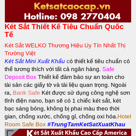
Két Sắt Thiết Kế Tiêu Chuẩn Quốc
Tế
Két Sắt WELKO Thương Hiệu Uy Tín Nhất Thị
Trường Việt
Két Sắt
Mini Xuất Khẩu
c
ó thiết kế tiêu chuẩn có
thể tương thích với tất cả ngân hàng.
Safe
Deposit Box
Thiết kế đảm bảo sự an toàn cho
tài sản các giấy tờ và tài liệu quan trọng.
Ngoài
ra,
Bank Safe
Két được sử dụng công nghệ sơn
tĩnh điện nano, bạn sẽ có 1 chiếc két sắt, két
bạc sáng bóng, không bị phai màu theo thời
gian, chống xước, chống gỉ, chống oxi hóa.
Hotel
Room Safe Box
#TrungTamKetSatXuatKhau