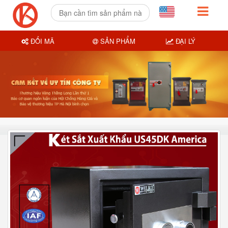
ĐỔI MÃ
SẢN PHẨM
ĐẠI LÝ