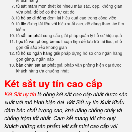
khách hàng
tủ sắt mầm mon
thiết kế nhiều màu sắc, đẹp, không gian
vừa phải để bé có thể tự cất đồ
tủ hồ sơ di động
đem lại hiệu quả cao trong công việc
tủ file
đựng tài liệu với hiệu xuất cao, dễ dàng thao tác tìm
kiếm
tủ sắt an phát
cung cấp giải pháp quản lý hồ sơ hiệu quả
hộc tủ văn phòng bemc
thuận tiện để lưu trữ tài liệu, nhỏ
gọn dễ sắp xếp không gian
tủ hồ sơ ngân hàng
giải pháp đựng hồ sơ cho ngân hàng
gọn gàng, ngăn nắp
bàn chân sắt an phát
giải pháp văn phòng hiện đại được
khách hàng ưa chuông nhất
Két sắt uy tín cao cấp
Két Sắt uy tín
là dòng két sắt cao cấp nhất được sản
xuất với mô hình hiện đại. Két Sắt uy tín Xuất Khẩu
đảm bảo chất lượng cao, khả năng chống cháy và
chống trộm tốt nhất. Cam kết mang tới cho quý
khách những sản phẩm két sắt mini cao cấp với