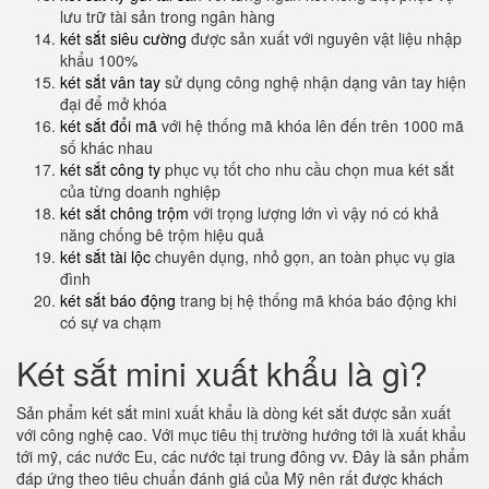
lưu trữ tài sản trong ngân hàng
két sắt siêu cường
được sản xuất với nguyên vật liệu nhập
khẩu 100%
két sắt vân tay
sử dụng công nghệ nhận dạng vân tay hiện
đại để mở khóa
két sắt đổi mã
với hệ thống mã khóa lên đến trên 1000 mã
số khác nhau
két sắt công ty
phục vụ tốt cho nhu cầu chọn mua két sắt
của từng doanh nghiệp
két sắt chông trộm
với trọng lượng lớn vì vậy nó có khả
năng chống bê trộm hiệu quả
két sắt tài lộc
chuyên dụng, nhỏ gọn, an toàn phục vụ gia
đình
két sắt báo động
trang bị hệ thống mã khóa báo động khi
có sự va chạm
Két sắt mini xuất khẩu là gì?
Sản phẩm két sắt mini xuất khẩu là dòng két sắt được sản xuất
với công nghệ cao. Với mục tiêu thị trường hướng tới là xuất khẩu
tới mỹ, các nước Eu, các nước tại trung đông vv. Đây là sản phẩm
đáp ứng theo tiêu chuẩn đánh giá của Mỹ nên rất được khách