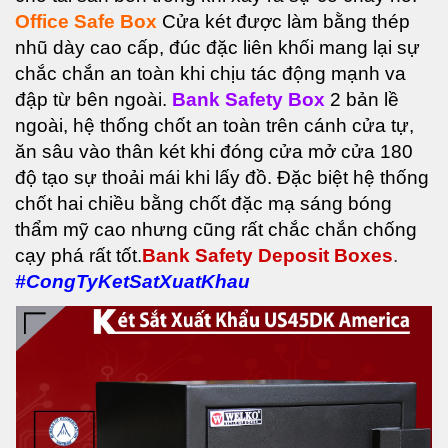
Office Safe Box
Cửa két được làm bằng thép
nhũ dày cao cấp, đúc đặc liên khối mang lại sự
chắc chắn an toàn khi chịu tác động mạnh va
đập từ bên ngoài.
Bank Safety Box
2 bản lề
ngoài, hệ thống chốt an toàn trên cánh cửa tự,
ăn sâu vào thân két khi đóng cửa mở
cửa 180
độ tạo sự thoải mái khi lấy đồ. Đặc biệt hệ thống
chốt hai chiều bằng chốt đặc mạ sáng
b
óng
thẩm mỹ cao nhưng cũng rất chắc chắn chống
cạy phá rất tốt.
Bank Safety Deposit Boxes
.
#CongTyKetSatXuatKhau