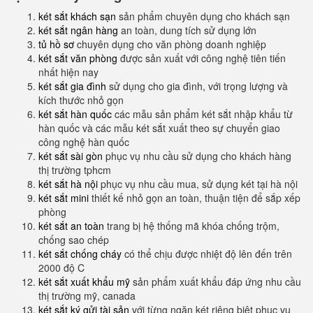
két sắt khách sạn
sản phẩm chuyên dụng cho khách sạn
két sắt ngân hàng
an toàn, dung tích sử dụng lớn
tủ hồ sơ
chuyên dụng cho văn phòng doanh nghiệp
két sắt văn phòng
được sản xuất với công nghệ tiên tiến
nhất hiện nay
két sắt gia đình
sử dụng cho gia đình, với trọng lượng và
kích thước nhỏ gọn
két sắt hàn quốc
các mẫu sản phẩm két sắt nhập khẩu từ
hàn quốc và các mẫu két sắt xuất theo sự chuyển giao
công nghệ hàn quốc
két sắt sài gòn
phục vụ nhu cầu sử dụng cho khách hàng
thị trường tphcm
két sắt hà nội
phục vụ nhu cầu mua, sử dụng két tại hà nội
két sắt mini
thiết kế nhỏ gọn an toàn, thuận tiện để sắp xếp
phòng
két sắt an toàn
trang bị hệ thống mã khóa chống trộm,
chống sao chép
két sắt chống cháy
có thể chịu được nhiệt độ lên đến trên
2000 độ C
két sắt xuất khẩu mỹ
sản phẩm xuất khẩu đáp ứng nhu cầu
thị trường mỹ, canada
két sắt ký gửi tài sản
với từng ngăn két riêng biệt phục vụ