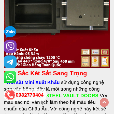
Màu Sắc Két Sắt Sang Trọng
•
Két sắt Mini Xuất Khẩu
sử dụng công nghệ
sơn vân bông, đây là một trong những công
0982770404
nghệ sơn hiện đại.
STEEL VAULT DOORS
Với
màu sắc nổi vân lịch lãm theo hệ màu tiêu
chuẩn của Châu Âu. Với công nghệ này két sẽ
back