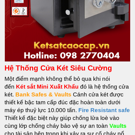
Hệ Thống Cửa Két Siêu Cường
Một điểm mạnh không thể bỏ qua khi nói
đến
Két sắt Mini Xuất Khẩu
đ
ó là hệ thống cửa
két.
Bank Safes & Vaults
Cánh cửa két được
thiết kế bậc tam cấp đúc đặc hoàn toàn dưới
máy ép thuỷ lực 10.000 tấn.
Fire Resistant safe
Thiết kế đặc biệt này giúp chống lửa loè vào
cùng lớp chống cháy bảo vệ sự an toàn
Vaults
c
ho tài sản bên trong khi xảy ra sự cố cháy nổ.