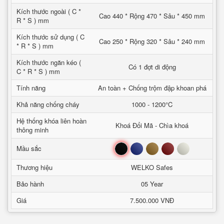
Kích thước ngoài ( C *
Cao 440 * Rộng 470 * Sâu * 450 mm
R * S ) mm
Kích thước sử dụng ( C
Cao 250 * Rộng 320 * Sâu * 240 mm
* R * S ) mm
Kích thước ngăn kéo (
Có 1 đợt di động
C * R * S ) mm
Tính năng
An toàn + Chống trộm đập khoan phá
Khả năng chống cháy
1000 - 1200°C
Hệ thống khóa liên hoàn
Khoá Đổi Mã - Chìa khoá
thông minh
Đen
Xanh
Nâu
Đỏ
Trắng
Mầu sắc
Thương hiệu
WELKO Safes
Bảo hành
05 Year
Giá
7.500.000 VNĐ