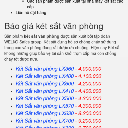
Các sản phẩm được sản xuất tại nhà máy két sắt cao
cấp
Liên hệ đặt hàng
Báo giá két sắt văn phòng
Sản phẩm
két sắt văn phòng
được sản xuất bởi tập đoàn
WELKO Safes group. Két sắt đựng hồ sơ chống cháy sử dụng
trong các văn phòng đang rất được ưa chuộng. Hiện nay Két sắt
không những giúp bảo vệ tài sản khỏi trộm cắp mà còn chống
cháy tốt được nữa.
Két Sắt văn phòng LX360
- 4.000.000
Két Sắt
văn phòng
LX400
- 4.100.000
Két Sắt
văn phòng
LX600
- 4.200.000
Két Sắt
văn phòng
LX410
- 4.400.000
Két Sắt
văn phòng
LX500
- 4.300.000
Két Sắt
văn phòng
LX570
- 4.300.000
Két Sắt
văn phòng
LX630
- 8.200.000
Két Sắt
văn phòng
LX700
- 9.200.000
Két Sắt
văn phòng
LX820
- 9.700.000