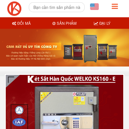
ĐỔI MÃ
SẢN PHẨM
ĐẠI LÝ