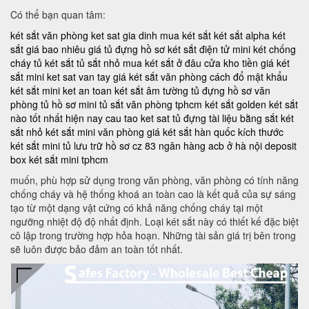
Có thể bạn quan tâm:
két sắt văn phòng
ket sat gia dinh
mua két sắt
két sắt alpha
két
sắt giá bao nhiêu
giá tủ đựng hồ sơ
két sắt điện tử mini
két chống
cháy
tủ két sắt
tủ sắt nhỏ
mua két sắt ở đâu
cửa kho tiền
giá két
sắt mini
ket sat van tay
giá két sắt văn phòng
cách đổ mật khẩu
két sắt mini
ket an toan
két sắt âm tường
tủ đựng hồ sơ văn
phòng
tủ hồ sơ mini
tủ sắt văn phòng tphcm
két sắt golden
két sắt
nào tốt nhất hiện nay
cau tao ket sat
tủ đựng tài liệu bằng sắt
két
sắt nhỏ
két sắt mini văn phòng
giá két sắt hàn quốc
kích thước
két sắt mini
tủ lưu trữ hồ sơ
cz 83
ngân hàng acb ở hà nội
deposit
box
két sắt mini tphcm
muốn, phù hợp sử dụng trong văn phòng, văn phòng có tính năng
chống cháy và hệ thống khoá an toàn cao là kết quả của sự sáng
tạo từ một dạng vật cứng có khả năng chống cháy tại một
ngưỡng nhiệt độ độ nhất định. Loại két sắt này có thiết kế đặc biệt
cô lập trong trường hợp hỏa hoạn. Những tài sản giá trị bên trong
sẽ luôn được bảo đảm an toàn tốt nhất.