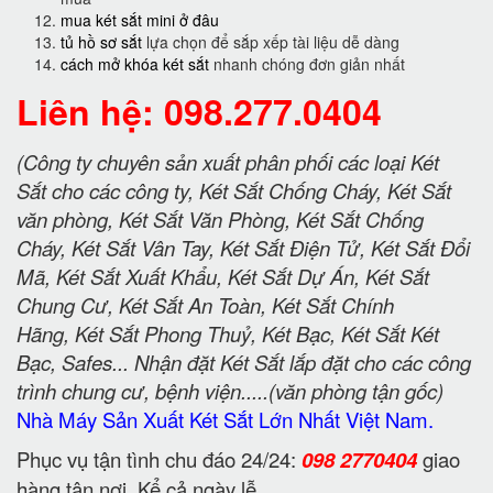
mua két sắt mini ở đâu
tủ hồ sơ sắt
lựa chọn để sắp xếp tài liệu dễ dàng
cách mở khóa két sắt
nhanh chóng đơn giản nhất
Liên hệ: 098.277.0404
(Công ty chuyên sản xuất phân phối các loại Két
Sắt cho các công ty, Két Sắt Chống Cháy, Két Sắt
văn phòng, Két Sắt Văn Phòng, Két Sắt Chống
Cháy, Két Sắt Vân Tay, Két Sắt Điện Tử, Két Sắt Đổi
Mã, Két Sắt Xuất Khẩu, Két Sắt Dự Án, Két Sắt
Chung Cư, Két Sắt An Toàn, Két Sắt Chính
Hãng, Két Sắt Phong Thuỷ, Két Bạc, Két Sắt Két
Bạc, Safes... Nhận đặt Két Sắt lắp đặt cho các công
trình chung cư, bệnh viện.....(văn phòng tận gốc)
Nhà Máy Sản Xuất Két Sắt Lớn Nhất Việt Nam.
Phục vụ tận tình chu đáo 24/24:
098 2770404
giao
hàng tận nơi. Kể cả ngày lễ.