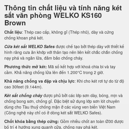
Thông tin chất liệu và tính năng két
sắt văn phòng WELKO KS160
Brown
Chất liệu
: Thép cao cấp, không gỉ (Thép nhũ), dày và cứng
chống khoan phá két.
Cửa két sắt WELKO Safes
được chế tạo bởi thép dày với thiết kế
hình răng cưa ăn khớp với thân tạo nên liên kết chắc chắn chống
nạy phá và ngăn lửa, đảm bảo chống cháy.
Phương thức mở két:
Mã số kết hợp với khoá chia bi và tay
cầm. Khả năng chống lửa lên đến 1.200°C trong 2 giờ.
Khả năng chống va đập và chịu lực
: Khi cho két rơi tự do từ độ
cao 30feet (9.144m).
Két sắt chống cháy
được phủ bởi các lớp sơn dày, bóng, mịn và
chống bong sơn, chống gỉ. Đặc biệt sử dụng lớp sơn lót chuyên
dùng cho Tàu thuỷ chống mặn ở các vùng ven biển Việt Nam
(Công nghệ này chỉ có ở dòng két sắt WELKO Safes).
Chốt khóa bằng thép cứng:
Gồm nhiều chốt an toàn Ø30 được
bố trí 4 hướng xung quanh cửa, chống nạy phá két.