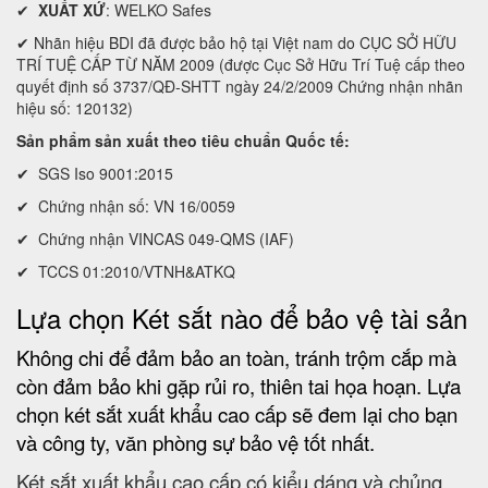
✔
XUẤT XỨ
: WELKO Safes
✔ Nhãn hiệu BDI đã được bảo hộ tại Việt nam do CỤC SỞ HỮU
TRÍ TUỆ CẤP TỪ NĂM 2009 (được Cục Sở Hữu Trí Tuệ cấp theo
quyết định số 3737/QĐ-SHTT ngày 24/2/2009 Chứng nhận nhãn
hiệu số: 120132)
Sản phẩm sản xuất theo tiêu chuẩn Quốc tế:
✔ SGS Iso 9001:2015
✔ Chứng nhận số: VN 16/0059
✔ Chứng nhận VINCAS 049-QMS (IAF)
✔ TCCS 01:2010/VTNH&ATKQ
Lựa chọn Két sắt nào để bảo vệ tài sản
Không chi để đảm bảo an toàn, tránh trộm cắp mà
còn đảm bảo khi gặp rủi ro, thiên tai họa hoạn. Lựa
chọn két sắt xuất khẩu cao cấp sẽ đem lại cho bạn
và công ty, văn phòng sự bảo vệ tốt nhất.
Két sắt xuất khẩu cao cấp có kiểu dáng và chủng