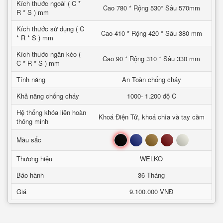
Kích thước ngoài ( C *
Cao 780 * Rộng 530* Sâu 570mm
R * S ) mm
Kích thước sử dụng ( C
Cao 410 * Rộng 420 * Sâu 380 mm
* R * S ) mm
Kích thước ngăn kéo (
Cao 90 * Rộng 310 * Sâu 330 mm
C * R * S ) mm
Tính năng
An Toàn chống cháy
Khả năng chống cháy
1000- 1.200 độ C
Hệ thống khóa liên hoàn
Khoá Điện Tử, khoá chìa và tay cầm
thông minh
Đen
Xanh
Nâu
Đỏ
Trắng
Mầu sắc
Thương hiệu
WELKO
Bảo hành
36 Tháng
Giá
9.100.000 VNĐ