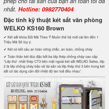
phép cho tài sản của bạn an toàn tối đa
nhất.
Hotline: 0982770404
Đặc tính kỹ thuật két sắt văn phòng
WELKO KS160 Brown
✔ Két sắt khóa Đổi Mã Theo Ý Muốn thế hệ mới cài lên đến 1
Triệu Mã Số tùy ý.
✔ Két có kết cấu an toàn vững chắc, an toàn, chống cháy
✔ Toàn thân két đúc đặc bởi ba lớp thép chống cháy cao cấp
“Lớp thứ nhất thép CT3 bên mặt ngoài két sắt WELKO Safes, lớp
2 là lớp chống cháy bảo vệ tài sản và lớp thép thứ 3 bên trong két
sắt có tác dụng cân đối nhiệt độ lan toả đều nhau”.