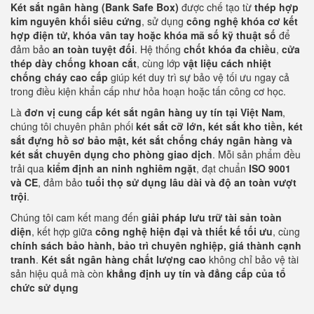
Két sắt ngân hàng (Bank Safe Box)
được chế tạo từ
thép hợp
kim nguyên khối siêu cứng
, sử dụng
công nghệ khóa cơ kết
hợp điện tử, khóa vân tay hoặc khóa mã số kỹ thuật số
để
đảm bảo
an toàn tuyệt đối
. Hệ thống
chốt khóa đa chiều
,
cửa
thép dày chống khoan cắt
, cùng lớp
vật liệu cách nhiệt
chống cháy cao cấp
giúp két duy trì sự bảo vệ tối ưu ngay cả
trong điều kiện khẩn cấp như hỏa hoạn hoặc tấn công cơ học.
Là
đơn vị cung cấp két sắt ngân hàng uy tín tại Việt Nam
,
chúng tôi chuyên phân phối
két sắt cỡ lớn, két sắt kho tiền, két
sắt đựng hồ sơ bảo mật, két sắt chống cháy ngân hàng và
két sắt chuyên dụng cho phòng giao dịch
. Mỗi sản phẩm đều
trải qua
kiểm định an ninh nghiêm ngặt
, đạt chuẩn
ISO 9001
và CE
, đảm bảo
tuổi thọ sử dụng lâu dài và độ an toàn vượt
trội
.
Chúng tôi cam kết mang đến
giải pháp lưu trữ tài sản toàn
diện
, kết hợp giữa
công nghệ hiện đại và thiết kế tối ưu
, cùng
chính sách bảo hành, bảo trì chuyên nghiệp, giá thành cạnh
tranh
.
Két sắt ngân hàng chất lượng cao
không chỉ bảo vệ tài
sản hiệu quả mà còn
khẳng định uy tín và đẳng cấp của tổ
chức sử dụng