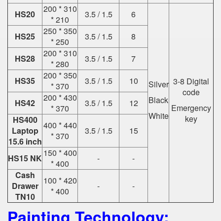
200 * 310
HS20
3.5 / 1.5
6
* 210
250 * 350
HS25
3.5 / 1.5
8
* 250
200 * 310
HS28
3.5 / 1.5
7
* 280
200 * 350
HS35
3.5 / 1.5
10
3-8 Digital
Silver
* 370
code
200 * 430
Black
HS42
3.5 / 1.5
12
Emergency
* 370
White
key
HS400
400 * 440
Laptop
3.5 / 1.5
15
* 370
15.6 inch
150 * 400
HS15 NK
-
-
* 400
Cash
100 * 420
Drawer
-
-
* 400
TN10
Painting Technology: