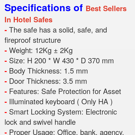
Specifications of
Best Sellers
In Hotel Safes
The safe has a solid, safe, and
-
fireproof structure
Weight: 12Kg ± 2Kg
-
Size: H 200 * W 430 * D 370 mm
-
Body Thickness: 1.5 mm
-
Door Thickness: 3.5 mm
-
Features:
Safe Protection
for
Asset
-
Illuminated keyboard ( Only HA )
-
Smart Locking System: Electronic
-
lock and swivel handle
Proper Usage:
Office, bank, agency,
-