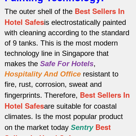
Best Sellers In
The outer shell of the
Hotel Safes
is electrostatically painted
with cleaning according to the standard
of 9 tanks.
This is the most modern
technology line in Singapore that
makes the
Safe For Hotels
,
Hospitality And Office
resistant to
fire, rust, corrosion, sweat and
Best Sellers In
fingerprints.
Therefore,
Hotel Safes
are suitable for coastal
climates.
Is the most popular product
Best
on the market today
Sentry