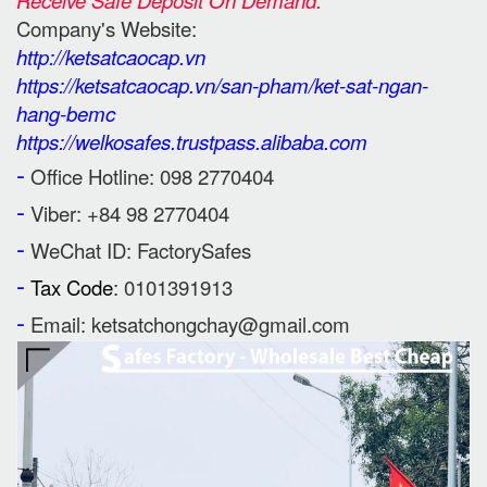
Receive Safe Deposit On Demand.
Company's Website:
http://ketsatcaocap.vn
https://ketsatcaocap.vn/san-pham/ket-sat-ngan-
hang-bemc
https://welkosafes.trustpass.alibaba.com
-
Office Hotline: 098 2770404
-
Viber: +84 98 2770404
-
WeChat ID: FactorySafes
-
Tax Code
: 0101391913
-
Email: ketsatchongchay@gmail.com