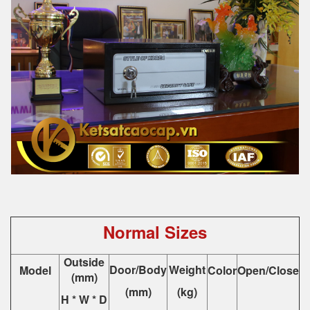
Normal Sizes
Outside
Door/Body
Weight
Model
Color
Open/Close
(mm)
(mm)
(kg)
H * W * D