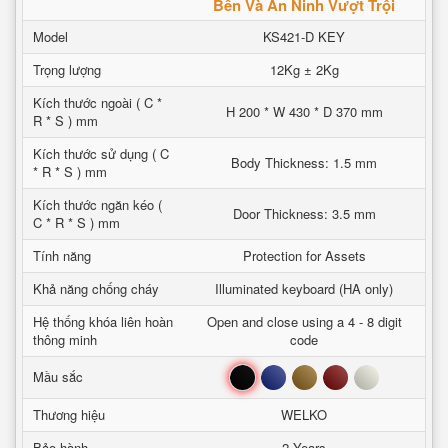
Bền Và An Ninh Vượt Trội
Model
KS421-D KEY
Trọng lượng
12Kg ± 2Kg
Kích thước ngoài ( C *
H 200 * W 430 * D 370 mm
R * S ) mm
Kích thước sử dụng ( C
Body Thickness: 1.5 mm
* R * S ) mm
Kích thước ngăn kéo (
Door Thickness: 3.5 mm
C * R * S ) mm
Tính năng
Protection for Assets
Khả năng chống cháy
Illuminated keyboard (HA only)
Hệ thống khóa liên hoàn
Open and close using a 4 - 8 digit
thông minh
code
Đen
Xanh
Nâu
Đỏ
Trắng
Mầu sắc
Thương hiệu
WELKO
Bảo hành
2 Years