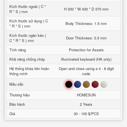
Kích thước ngoài ( C *
H 200 * W 430 * D 370 mm
R * S ) mm
Kích thước sử dụng ( C
Body Thickness: 1.5 mm
* R * S ) mm
Kích thước ngăn kéo (
Door Thickness: 3.5 mm
C * R * S ) mm
Tính năng
Protection for Assets
Khả năng chống cháy
Illuminated keyboard (HA only)
Hệ thống khóa liên hoàn
Open and close using a 4 - 8 digit
thông minh
code
Đen
Xanh
Nâu
Đỏ
Trắng
Mầu sắc
Thương hiệu
HOMESUN
Bảo hành
2 Years
Giá
30 - 100 $/PCS