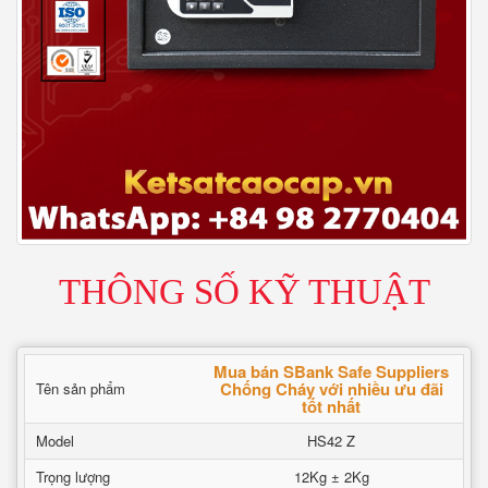
THÔNG SỐ KỸ THUẬT
Mua bán SBank Safe Suppliers
Chống Cháy với nhiều ưu đãi
Tên sản phẩm
tốt nhất
Model
HS42 Z
Trọng lượng
12Kg ± 2Kg