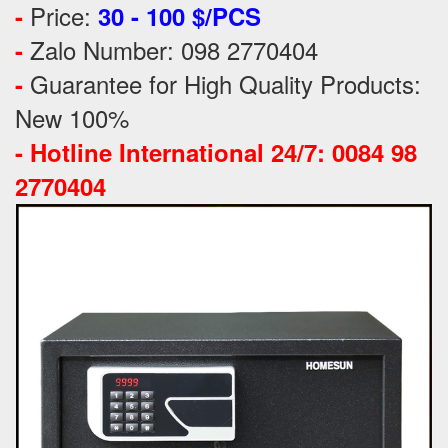
Price:
-
30 - 100 $/PCS
Zalo Number: 098 2770404
-
Guarantee for High Quality Products:
-
New 100%
-
Hotline International 24/7: 0084 98
2770404