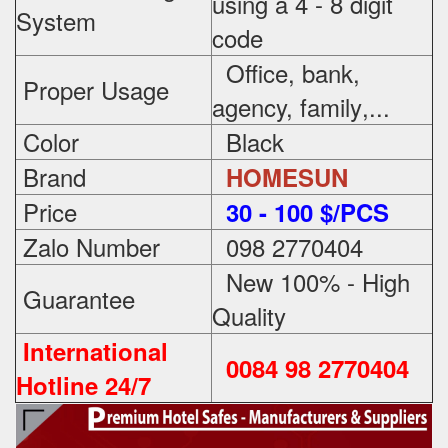
using a 4 - 8 digit
System
code
Office, bank,
Proper Usage
agency, family
,...
Color
Black
Brand
HOMESUN
Price
3
0 - 100 $/PCS
Zalo Number
098 2770404
New 100% - High
Guarantee
Quality
International
0084 98 2770404
Hotline 24/7