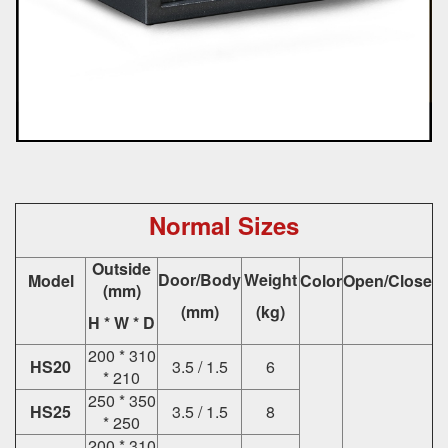
Normal Sizes
Outside
Door/Body
Weight
Model
Color
Open/Close
(mm)
(mm)
(kg)
H * W * D
200 * 310
HS20
3.5 / 1.5
6
* 210
250 * 350
HS25
3.5 / 1.5
8
* 250
200 * 310