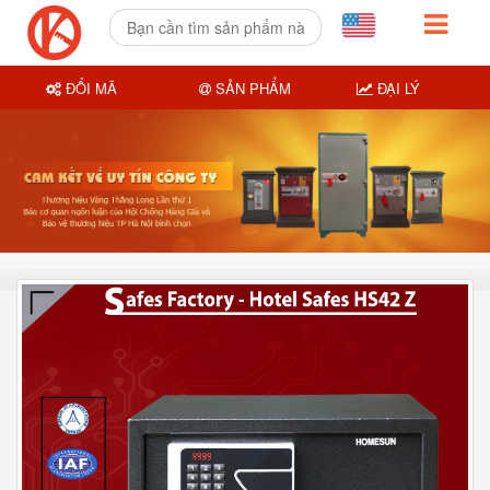
ĐỔI MÃ
SẢN PHẨM
ĐẠI LÝ