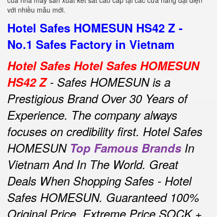
của nhà máy sản xuất két sắt cao cấp tại các cửa hàng đại diện
với nhiều mẫu mới.
Hotel Safes HOMESUN HS42 Z -
No.1 Safes Factory in Vietnam
Hotel Safes Hotel Safes HOMESUN
HS42 Z
- Safes HOMESUN is a
Prestigious Brand Over 30 Years of
Experience.
The company always
focuses on credibility first.
Hotel Safes
HOMESUN
Top Famous Brands
In
Vietnam And In The World.
Great
Deals When Shopping Safes - Hotel
Safes HOMESUN.
Guaranteed 100%
Original Price, Extreme Price SOCK +