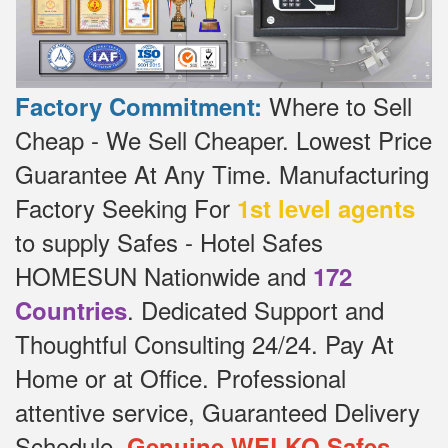
Where to Sell
Factory Commitment:
Cheap - We Sell Cheaper.
Lowest Price
Guarantee At Any Time.
Manufacturing
Factory Seeking For
1st level agents
to supply Safes - Hotel Safes
HOMESUN Nationwide and
172
.
Dedicated
Support and
Countries
Thoughtful Consulting 24/24.
Pay At
Home or at Office.
Professional
attentive service, Guaranteed Delivery
Schedule.
Genuine WELKO Safes