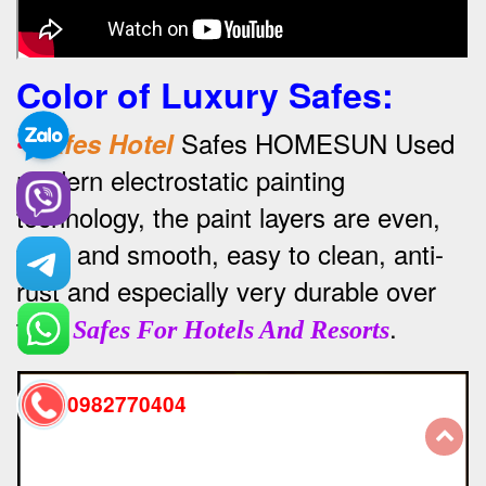
Color of Luxury Safes
:
•
Safes HOMESUN Used
Safes Hotel
modern electrostatic painting
technology, the paint layers are even,
thick and smooth, easy to clean, anti-
rust and especially very durable over
time
.
Safes For Hotels And Resorts
0982770404
back