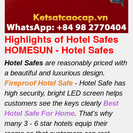
Highlights of Hotel Safes
HOMESUN - Hotel Safes
Hotel Safes
are reasonably priced with
a beautiful and luxurious design.
Fireproof Hotel Safe
-
Hotel Safe has
high security, bright LED screen helps
customers see the keys clearly
Best
Hotel Safe For Home
.
That's why
many 3 - 6 star hotels equip their