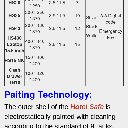
HS28
3.5 / 1.5
7
* 280
200 * 350
HS35
3.5 / 1.5
10
3-8 Digital
Silver
* 370
code
200 * 430
Black
HS42
3.5 / 1.5
12
Emergency
* 370
White
key
HS400
400 * 440
Laptop
3.5 / 1.5
15
* 370
15.6 inch
150 * 400
HS15 NK
-
-
* 400
Cash
100 * 420
Drawer
-
-
* 400
TN10
Paiting Technology:
The outer shell of the
Hotel Safe
is
electrostatically painted with cleaning
according to the standard of 9 tanks.