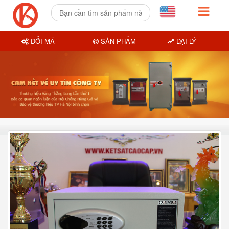
ĐỔI MÃ
SẢN PHẨM
ĐẠI LÝ