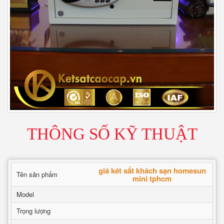
THÔNG SỐ KỸ THUẬT
giá két sắt khách sạn homesun
Tên sản phẩm
mini tphcm
Model
Trọng lượng