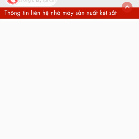
back
to
top