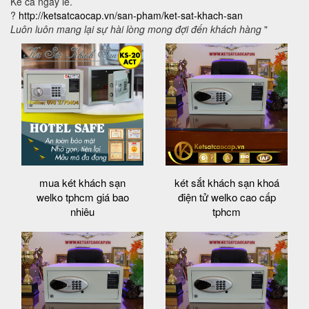
Kể cả ngày lễ.
?
http://ketsatcaocap.vn/san-pham/ket-sat-khach-san
Luôn luôn mang lại sự hài lòng mong đợi đến khách hàng
"
mua két khách sạn
két sắt khách sạn khoá
welko tphcm giá bao
điện tử welko cao cấp
nhiêu
tphcm