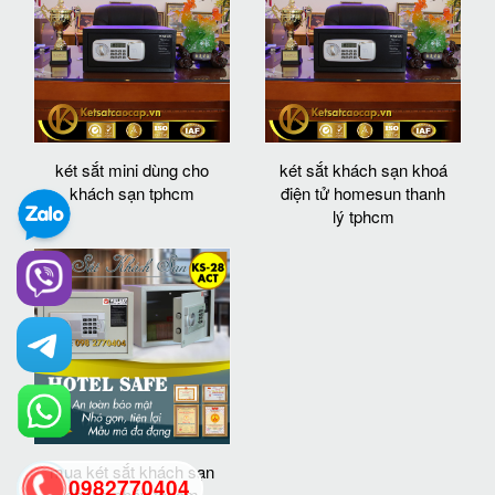
két sắt mini dùng cho
két sắt khách sạn khoá
khách sạn tphcm
điện tử homesun thanh
lý tphcm
mua két sắt khách sạn
0982770404
chống cháy tphcm