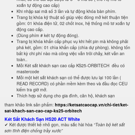
xoắn tự động cao cấp)
Khi nhập sai mã số 3 lần và tự động khóa bàn phím.
Trang bị khóa kỹ thuật số giúp việc đóng mở két thuận tiện
gồm: 01 khóa điện tử, 02 chốt inox, hệ thống mô tơ xoắn tự
động cao cấp.
(Dùng phím # két tự động đóng).
Trang bị khóa khẩn cấp phục vụ khi hết pin mà không phải
phá két, gồm: 01 chìa khẩn cấp (chìa dự phòng). không tốn
bất kỳ chi phí nào mà công việc vẫn trôi chảy, két vẫn an
toàn..
Mỗi Két sắt khách sạn cao cấp KS25-ORBITECH đều có
mastercode
Mỗi một két sắt khách sạn có thể được lưu lại 100 lần (
READ RECORD) có phần mềm kèm theo và đầu đọc CEU
kiểm tra giờ mở.
Thích hợp sử dụng cho gia đình, căn hộ, khách sạn
tham khảo link sản phẩm:
https://ketsatcaocap.vn/chi-tiet/ket-
sat-khach-san-cao-cap-ks25-orbitech
Két Sắt Khách Sạn HS20 ACT White
✔ Két được thiết kế nhỏ gọn, màu sắc hài hòa
“Toàn bộ két sắt
s
ơn tĩnh điện chống trầy xước”