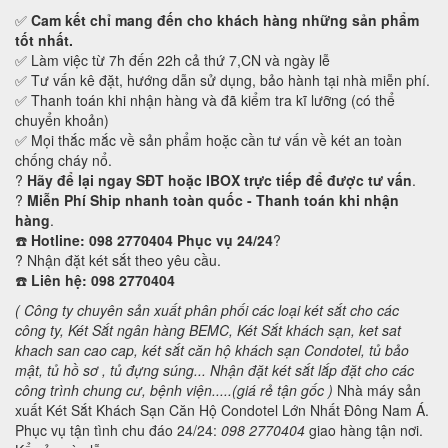
✅
Cam kết
chỉ mang đến cho khách hàng những sản phẩm
tốt nhất.
✅ Làm việc từ 7h đến 22h cả thứ 7,CN và ngày lễ
✅ Tư vấn kê đặt, hướng dẫn sử dụng, bảo hành tại nhà miễn phí.
✅ Thanh toán khi nhận hàng và đã kiểm tra kĩ lưỡng (có thể
chuyển khoản)
✅ Mọi thắc mắc về sản phẩm hoặc cần tư vấn về két an toàn
chống cháy nổ.
?
Hãy để lại ngay SĐT hoặc IBOX trực tiếp để được tư vấn
.
?
Miễn Phí Ship nhanh toàn quốc - Thanh toán khi nhận
hàng
.
☎️
Hotline: 098 2770404 Phục vụ 24/24
?
? Nhận đặt két sắt theo yêu cầu.
☎️
Liên hệ: 098 2770404
( Công ty chuyên sản xuất phân phối các loại két sắt cho các
công ty, Két Sắt ngân hàng BEMC, Két Sắt khách sạn,
ket sat
khach san cao cap, két sắt căn hộ khách sạn Condotel,
tủ bảo
mật, tủ hồ sơ , tủ đựng súng... Nhận đặt két sắt lắp đặt cho các
công trình chung cư, bệnh viện.....(giá rẻ tận gốc )
Nhà máy sản
xuất Két Sắt Khách Sạn Căn Hộ Condotel Lớn Nhất Đông Nam Á.
Phục vụ tận tình chu đáo 24/24:
098 2770404
giao hàng tận nơi.