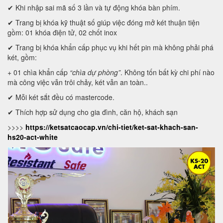
✔ Khi nhập sai mã số 3 lần và tự động khóa bàn phím.
✔ Trang bị khóa kỹ thuật số giúp việc đóng mở két thuận tiện
gồm: 01 khóa điện tử, 02 chốt inox
✔ Trang bị khóa khẩn cấp phục vụ khi hết pin mà không phải phá
két, gồm:
+ 01 chìa khẩn cấp
“chìa dự phòng”
. Không tốn bất kỳ chi phí nào
mà công việc vẫn trôi chảy, két vẫn an toàn..
✔ Mỗi két sắt đều có mastercode.
✔ Thích hợp sử dụng cho gia đình, căn hộ, khách sạn
>>>>
https://ketsatcaocap.vn/chi-tiet/ket-sat-khach-san-
hs20-act-white