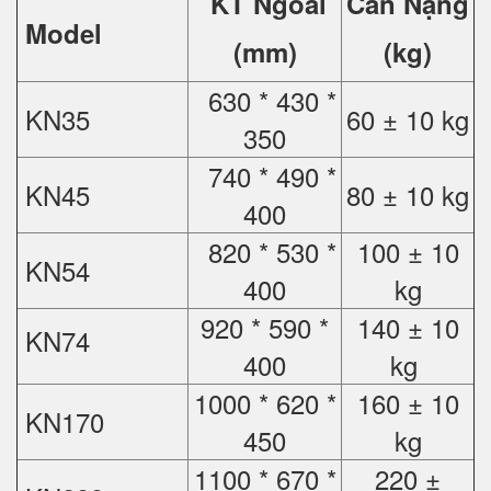
KT Ngoài
Cân Nặng
Model
(mm)
(kg)
630 * 430 *
KN35
60 ± 10 kg
350
740 * 490 *
KN45
80 ± 10 kg
400
820 * 530 *
100 ± 10
KN54
400
kg
920 * 590 *
140 ± 10
KN74
400
kg
1000 * 620 *
160 ± 10
KN170
450
kg
1100 * 670 *
220 ±