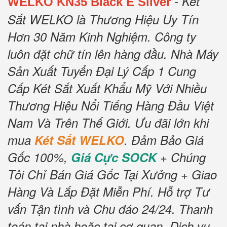
- Két
WELKO KN35 Black E Silver
Sắt WELKO là Thương Hiệu Uy Tín
Hơn 30 Năm Kinh Nghiệm.
Công ty
luôn đặt chữ tín lên hàng đầu.
Nhà Máy
Sản Xuất Tuyển Đại Lý Cấp 1 Cung
Cấp Két Sắt Xuất Khẩu Mỹ Với Nhiều
Thương Hiệu Nổi Tiếng Hàng Đầu Việt
Nam Và Trên Thế Giới.
Ưu đãi lớn khi
mua
Két Sắt WELKO
.
Đảm Bảo Giá
Gốc 100%,
Giá Cực SOCK
+ Chúng
Tôi Chỉ Bán Giá Gốc Tại Xưởng + Giao
Hàng Và Lắp Đặt Miễn Phí
.
Hỗ trợ Tư
vấn Tận tình và Chu đáo 24/24.
Thanh
toán tại nhà hoặc tại cơ quan.
Dịch vụ