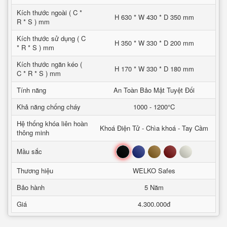
Kích thước ngoài ( C *
H 630 * W 430 * D 350 mm
R * S ) mm
Kích thước sử dụng ( C
H 350 * W 330 * D 200 mm
* R * S ) mm
Kích thước ngăn kéo (
H 170 * W 330 * D 180 mm
C * R * S ) mm
Tính năng
An Toàn Bảo Mật Tuyệt Đối
Khả năng chống cháy
1000 - 1200°C
Hệ thống khóa liên hoàn
Khoá Điện Tử - Chìa khoá - Tay Cầm
thông minh
Đen
Xanh
Nâu
Đỏ
Trắng
Mầu sắc
Thương hiệu
WELKO Safes
Bảo hành
5 Năm
Giá
4.300.000đ