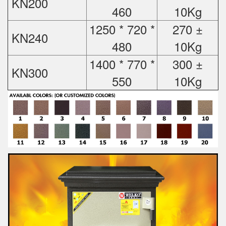
KN200
460
10Kg
1250 * 720 *
270 ±
KN240
480
10Kg
1400 * 770 *
300 ±
KN300
550
10Kg