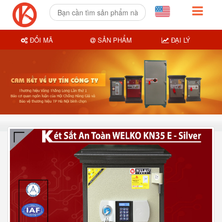
ĐỔI MÃ
SẢN PHẨM
ĐẠI LÝ