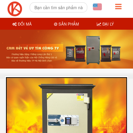
ĐỔI MÃ
SẢN PHẨM
ĐẠI LÝ