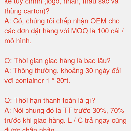
kế tùy chỉnh (logo, nhãn, màu sắc và
thùng carton)
?
A:
Có, chúng tôi chấp nhận OEM cho
các đơn đặt hàng với MOQ là 100 cái /
mô hình
.
Q:
Thời gian giao hàng là bao lâu
?
A:
Thông thường, khoảng 30 ngày đối
với container 1 * 20ft
.
Q:
Thời hạn thanh toán là gì
?
A:
Nói chung đó là TT trước 30%, 70%
trước khi giao hàng.
L / C trả ngay cũng
được chấp nhận
.