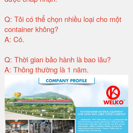
Q:
Tôi có thể chọn nhiều loại cho một
container không
?
A:
Có
.
Q: T
hời gian bảo hành
là bao lâu?
A: Thông thường là 1 năm.