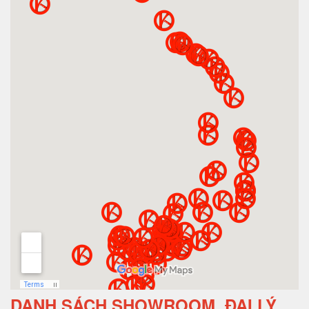
DANH SÁCH SHOWROOM, ĐẠI LÝ