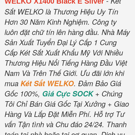
- Két
WELKO X1400 Black E Silver
Sắt WELKO là Thương Hiệu Uy Tín
Hơn 30 Năm Kinh Nghiệm.
Công ty
luôn đặt chữ tín lên hàng đầu.
Nhà Máy
Sản Xuất Tuyển Đại Lý Cấp 1 Cung
Cấp Két Sắt Xuất Khẩu Mỹ Với Nhiều
Thương Hiệu Nổi Tiếng Hàng Đầu Việt
Nam Và Trên Thế Giới.
Ưu đãi lớn khi
mua
Két Sắt WELKO
.
Đảm Bảo Giá
Gốc 100%,
Giá Cực SOCK
+ Chúng
Tôi Chỉ Bán Giá Gốc Tại Xưởng + Giao
Hàng Và Lắp Đặt Miễn Phí
.
Hỗ trợ Tư
vấn Tận tình và Chu đáo 24/24.
Thanh
toán tại nhà hoặc tại cơ quan.
Dịch vụ