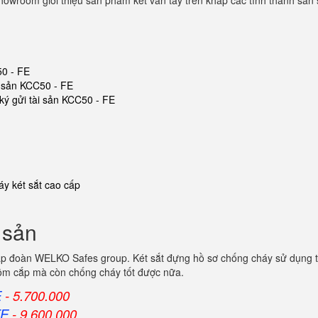
owroom giới thiệu sản phẩm két vân tay trên khắp các tỉnh thành sẵn
50 - FE
ài sản KCC50 - FE
 ký gửi tài sản KCC50 - FE
y két sắt cao cấp
i sản
 tập đoàn WELKO Safes group. Két sắt đựng hồ sơ chống cháy sử dụng t
trộm cắp mà còn chống cháy tốt được nữa.
E
- 5.700.000
FE
- 9.600.000