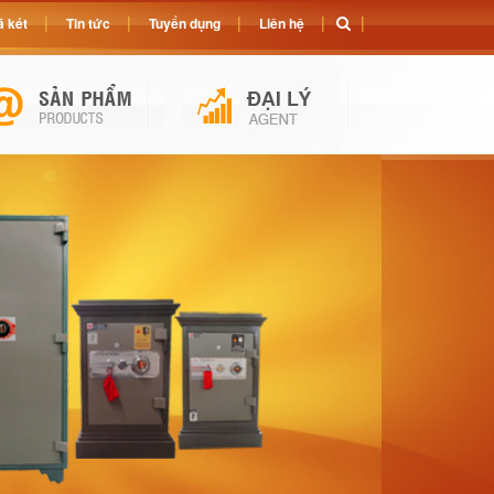
 két
Tin tức
Tuyển dụng
Liên hệ