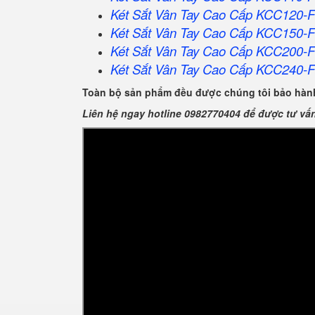
Két Sắt Vân Tay Cao Cấp KCC120-
Két Sắt Vân Tay Cao Cấp KCC150-
Két Sắt Vân Tay Cao Cấp KCC200-
Két Sắt Vân Tay Cao Cấp KCC240-
Toàn bộ sản phẩm đều được chúng tôi bảo hành
Liên hệ ngay hotline 0982770404 để được tư vấ