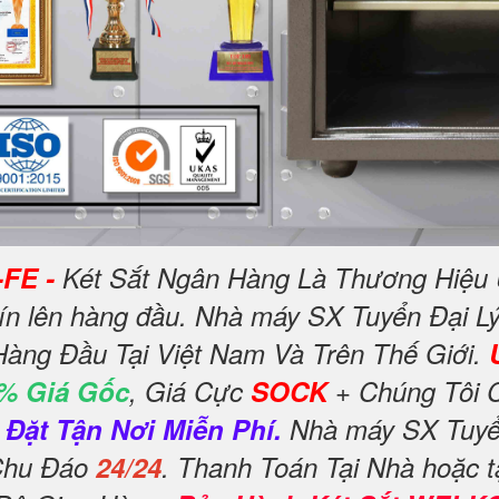
-FE -
Két Sắt Ngân Hàng Là Thương Hiệu 
tín lên hàng đầu. Nhà máy SX Tuyển Đại Lý
Hàng Đầu Tại Việt Nam Và Trên Thế Giới.
% Giá Gốc
, Giá Cực
SOCK
+ Chúng Tôi 
Đặt Tận Nơi Miễn Phí.
Nhà máy SX Tuyển
 Chu Đáo
24/24
. Thanh Toán Tại Nhà hoặc t