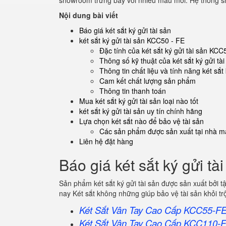
showroom trưng bày với nhiều mẫu mới. Hệ thống sh
Nội dung bài viết
Báo giá két sắt ký gửi tài sản
két sắt ký gửi tài sản KCC50 - FE
Đặc tính của két sắt ký gửi tài sản KCC
Thông số kỹ thuật của két sắt ký gửi t
Thông tin chất liệu và tính năng két sắt
Cam kết chất lượng sản phẩm
Thông tin thanh toán
Mua két sắt ký gửi tài sản loại nào tốt
két sắt ký gửi tài sản uy tín chính hãng
Lựa chọn két sắt nào để bảo vệ tài sản
Các sản phẩm được sản xuất tại nhà má
Liên hệ đặt hàng
Báo giá két sắt ký gửi tà
Sản phẩm két sắt ký gửi tài sản được sản xuất bởi
nay Két sắt không những giúp bảo vệ tài sản khỏi 
Két Sắt Vân Tay Cao Cấp KCC55-F
Két Sắt Vân Tay Cao Cấp KCC110-