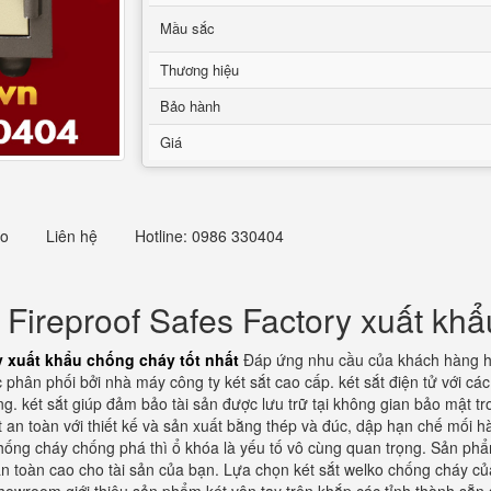
Mầu sắc
Thương hiệu
Bảo hành
Giá
eo
Liên hệ
Hotline: 0986 330404
ireproof Safes Factory xuất khẩu
 xuất khẩu chống cháy tốt nhất
Đáp ứng nhu cầu của khách hàng hi
hân phối bởi nhà máy công ty két sắt cao cấp. két sắt điện tử với các
g. két sắt giúp đảm bảo tài sản được lưu trữ tại không gian bảo mật tr
t an toàn với thiết kế và sản xuất bằng thép và đúc, dập hạn chế mối h
chống cháy chống phá thì ổ khóa là yếu tố vô cùng quan trọng. Sản phẩm 
 toàn cao cho tài sản của bạn. Lựa chọn két sắt welko chống cháy của