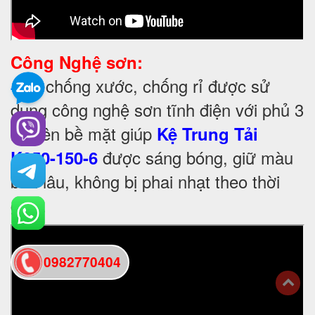
Công Nghệ sơn:
Để chống xước, chống rỉ được sử
-
dụng công nghệ sơn tĩnh điện với phủ 3
lớp lên bề mặt giúp
Kệ Trung Tải
được sáng bóng, giữ màu
K250-150-6
bền lâu, không bị phai nhạt theo thời
gian.
0982770404
back