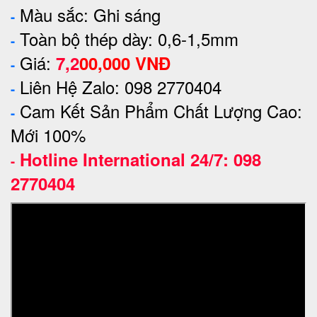
Màu sắc: Ghi sáng
-
Toàn bộ thép dày: 0,6-1,5mm
-
Giá:
7,2
00,000
VNĐ
-
Liên Hệ Zalo: 098 2770404
-
Cam Kết Sản Phẩm Chất Lượng Cao:
-
Mới 100%
Hotline International 24/7: 098
-
2770404