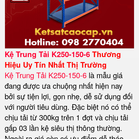
Kệ Trung Tải K250-150-6
Thương
Hiệu Uy Tín Nhất Thị Trường
Kệ Trung Tải K250-150-6
là mẫu giá
đang được ưa chuộng nhất hiện nay
bởi sự tiện lợi, gọn nhẹ, dễ sử dụng đối
với người tiêu dùng. Đặc biệt nó có thể
chịu tải từ 300kg trên 1 đợt và chịu tải
gấp 03 lần kệ siêu thị thông thường.
Ngoài ra giá còn có ưu điểm dễ tháo