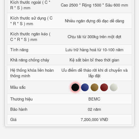
Kích thước ngoài ( C *
Cao 2500 * Rộng 1500 * Sâu 600 mm
R * S ) mm
Kích thước sử dụng ( C
Nhiều ngăn đựng đồ đạc dễ dàng
* R * S ) mm
Kích thước ngăn kéo (
Chịu tải từ 300kg trên một đợt
C * R * S ) mm
Tính năng
Lưu trữ hàng hoá từ 10-100 năm
Khả năng chống cháy
Kệ sắt bền bỉ theo thời gian
Hệ thống khóa liên hoàn
Ưu điểm dễ tháo rời khi di chuyển và
thông minh
lắp đặt
Đen
Xanh
Nâu
Đỏ
Trắng
Mầu sắc
Thương hiệu
BEMC
Bảo hành
02 năm
Giá
7,200,000 VNĐ