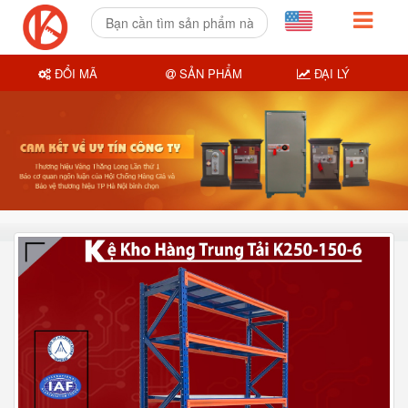
ĐỔI MÃ
SẢN PHẨM
ĐẠI LÝ