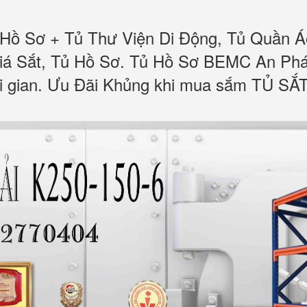
 Hồ Sơ + Tủ Thư Viện Di Động, Tủ Quần Á
á Sắt, Tủ Hồ Sơ. Tủ Hồ Sơ BEMC An Phát
ời gian. Ưu Đãi Khủng khi mua sắm TỦ SẮ