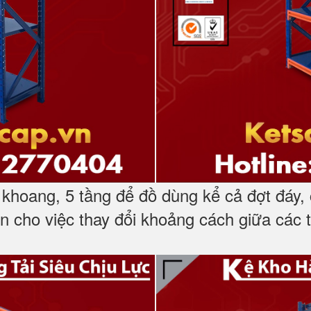
khoang, 5 tầng để đồ dùng kể cả đợt đáy, c
ện cho việc thay đổi khoảng cách giữa các