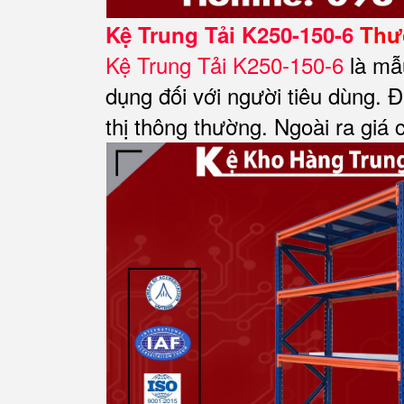
Kệ Trung Tải K250-150-6
Thươ
Kệ Trung Tải K250-150-6
là mẫ
dụng đối với người tiêu dùng. Đặ
thị thông thường. Ngoài ra giá 