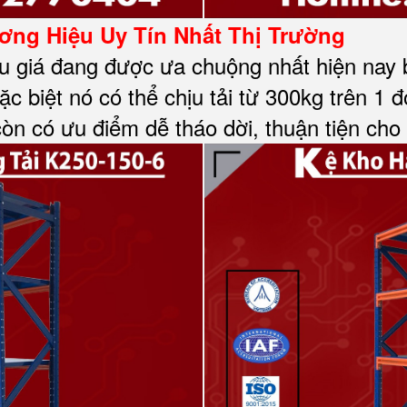
ng Hiệu Uy Tín Nhất Thị Trường
u giá đang được ưa chuộng nhất hiện nay bở
c biệt nó có thể chịu tải từ 300kg trên 1 đ
còn có ưu điểm dễ tháo dời, thuận tiện cho 