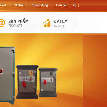
 két
Tin tức
Tuyển dụng
Liên hệ