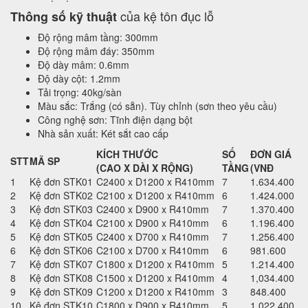
của kệ tôn đục lỗ
Thông số kỹ thuật
Độ rộng mâm tầng: 300mm
Độ rộng mâm đáy: 350mm
Độ dày mâm: 0.6mm
Độ dày cột: 1.2mm
Tải trọng: 40kg/sàn
Màu sắc: Trắng (có sẵn). Tùy chỉnh (sơn theo yêu cầu)
Công nghệ sơn: Tĩnh điện dạng bột
Nhà sản xuất: Két sắt cao cấp
KÍCH THƯỚC
SỐ
ĐƠN GIÁ
STT
MÃ SP
(CAO X DÀI X RỘNG)
TẦNG
(VNĐ
1
Kệ đơn STK01
C2400 x D1200 x R410mm
7
1.634.400
2
Kệ đơn STK02
C2100 x D1200 x R410mm
6
1.424.000
3
Kệ đơn STK03
C2400 x D900 x R410mm
7
1.370.400
4
Kệ đơn STK04
C2100 x D900 x R410mm
6
1.196.400
5
Kệ đơn STK05
C2400 x D700 x R410mm
7
1.256.400
6
Kệ đơn STK06
C2100 x D700 x R410mm
6
981.600
7
Kệ đơn STK07
C1800 x D1200 x R410mm
5
1.214.400
8
Kệ đơn STK08
C1500 x D1200 x R410mm
4
1,034.400
9
Kệ đơn STK09
C1200 x D1200 x R410mm
3
848.400
10
Kệ đơn STK10
C1800 x D900 x R410mm
5
1,022.400