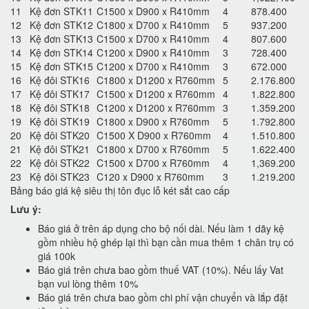
11
Kệ đơn STK11
C1500 x D900 x R410mm
4
878.400
12
Kệ đơn STK12
C1800 x D700 x R410mm
5
937.200
13
Kệ đơn STK13
C1500 x D700 x R410mm
4
807.600
14
Kệ đơn STK14
C1200 x D900 x R410mm
3
728.400
15
Kệ đơn STK15
C1200 x D700 x R410mm
3
672.000
16
Kệ đôi STK16
C1800 x D1200 x R760mm
5
2.176.800
17
Kệ đôi STK17
C1500 x D1200 x R760mm
4
1.822.800
18
Kệ đôi STK18
C1200 x D1200 x R760mm
3
1.359.200
19
Kệ đôi STK19
C1800 x D900 x R760mm
5
1.792.800
20
Kệ đôi STK20
C1500 X D900 x R760mm
4
1.510.800
21
Kệ đôi STK21
C1800 x D700 x R760mm
5
1.622.400
22
Kệ đôi STK22
C1500 x D700 x R760mm
4
1,369.200
23
Kệ đôi STK23
C120 x D900 x R760mm
3
1.219.200
Bảng báo giá kệ siêu thị tôn đục lỗ két sắt cao cấp
Lưu ý:
Báo giá ở trên áp dụng cho bộ nối dài. Nếu làm 1 dãy kệ
gồm nhiều hộ ghép lại thì bạn cần mua thêm 1 chân trụ có
giá 100k
Báo giá trên chưa bao gồm thuế VAT (10%). Nếu lấy Vat
bạn vui lòng thêm 10%
Báo giá trên chưa bao gồm chi phí vận chuyển và lắp đặt