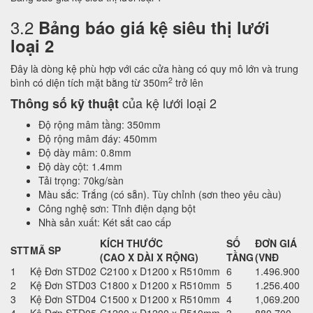
3.2
Bảng báo giá kệ siêu thị lưới
loại 2
Đây là dòng kệ phù hợp với các cửa hàng có quy mô lớn và trung
2
bình có diện tích mặt bằng từ 350m
trở lên
của kệ lưới loại 2
Thông số kỹ thuật
Độ rộng mâm tầng: 350mm
Độ rộng mâm đáy: 450mm
Độ dày mâm: 0.8mm
Độ dày cột: 1.4mm
Tải trọng: 70kg/sàn
Màu sắc: Trắng (có sẵn). Tùy chỉnh (sơn theo yêu cầu)
Công nghệ sơn: Tĩnh điện dạng bột
Nhà sản xuất: Két sắt cao cấp
KÍCH THƯỚC
SỐ
ĐƠN GIÁ
STT
MÃ SP
(CAO X DÀI X RỘNG)
TẦNG
(VNĐ
1
Kệ Đơn STD02
C2100 x D1200 x R510mm
6
1.496.900
2
Kệ Đơn STD03
C1800 x D1200 x R510mm
5
1.256.400
3
Kệ Đơn STD04
C1500 x D1200 x R510mm
4
1,069.200