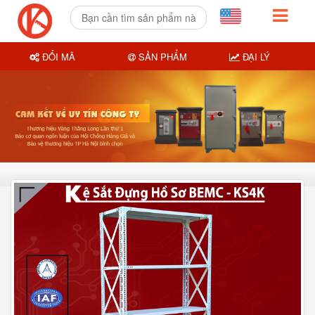
ĐỔI MÃ
SẢN PHẨM
ĐẠI LÝ