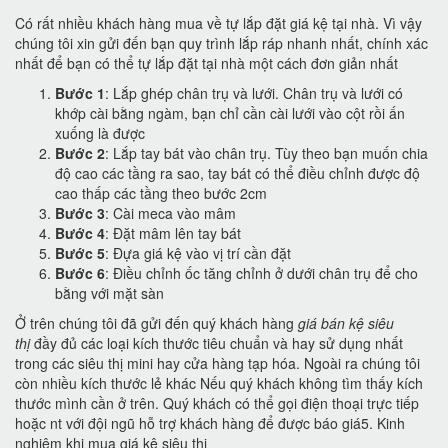
Có rất nhiều khách hàng mua về tự lắp đặt giá kệ tại nhà. Vì vậy
chúng tôi xin gửi đến bạn quy trình lắp ráp nhanh nhất, chính xác
nhất để bạn có thể tự lắp đặt tại nhà một cách đơn giản nhất
Bước 1
: Lắp ghép chân trụ và lưới. Chân trụ và lưới có
khớp cài bằng ngàm, bạn chỉ cần cài lưới vào cột rồi ấn
xuống là được
Bước 2
: Lắp tay bát vào chân trụ. Tùy theo bạn muốn chia
độ cao các tầng ra sao, tay bát có thể điều chỉnh được độ
cao thấp các tầng theo bước 2cm
Bước 3
: Cài meca vào mâm
Bước 4
: Đặt mâm lên tay bát
Bước 5
: Đựa giá kệ vào vị trí cần đặt
Bước 6
: Điều chỉnh ốc tăng chỉnh ở dưới chân trụ để cho
bằng với mặt sàn
Ở trên chúng tôi đã gửi đến quý khách hàng
giá bán kệ siêu
thị
đầy đủ các loại kích thước tiêu chuẩn và hay sử dụng nhất
trong các siêu thị mini hay cửa hàng tạp hóa. Ngoài ra chúng tôi
còn nhiều kích thước lẻ khác Nếu quý khách không tìm thấy kích
thước mình cần ở trên. Quý khách có thể gọi điện thoại trực tiếp
hoặc nt với đội ngũ hỗ trợ khách hàng để được báo giá
5. Kinh
nghiệm khi mua giá kệ siêu thị