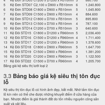
4
Kệ Đơn STD05
C1200 x D1200 x R510mm
3
880.700
5
Kệ Đơn STD07
C2,100 x D900 x R510mm
6
1.240.800
6
Kệ Đơn STD08
C1800 x D900 x R510mm
5
1,045.800
7
Kệ Đơn STD09
C1500 x D900 x R510mm
4
884.600
8
Kệ Đơn STD12
C1800 x D700 x R510mm
5
895.800
9
Kệ Đơn STD13
C1500 x D700 x R510mm
4
787.100
10
Kệ Đơn STD14
C1200 x D700 x R510mm
3
640.600
11
Kệ Đôi STD15
C1800 x D1200 x R960mm
5
2,036.400
12
Kệ Đôi STD16
C1500 x D1200 x R960mm
4
1.711.400
13
Kệ Đôi STD17
C1200 x D1200 x R960mm
3
1.378.600
14
Kệ Đôi STD18
C1800 x D900 x R960mm
5
1.647.700
15
Kệ Đôi STD19
C1500 x D900 x R960mm
4
1.381.200
16
Kệ Đôi STD20
C1200 x D900 x R960mm
3
1.122.500
17
Kệ Đôi STD22
C1500 x D700 x R960mm
4
1.205.700
Bảng giá kệ siêu thị lưới loại 2
3.3
Bảng báo giá kệ siêu thị tôn đục
lỗ
Kệ siêu thị tôn đục lỗ có hình ảnh đẹp, bắt mắt. Nhờ tấm tôn đục
lỗ kín nên có thể che được những khuyết điểm ở cửa hàng của
bạn. Nhược điểm là giá thành đắt do tốn nhiều nguyên công sản
xuất và vật liệu.