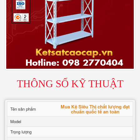
THÔNG SỐ KỸ THUẬT
Mua Kệ Siêu Thị chất lượng đạt
Tên sản phẩm
chuẩn quốc tế an toàn
Model
Trọng lượng