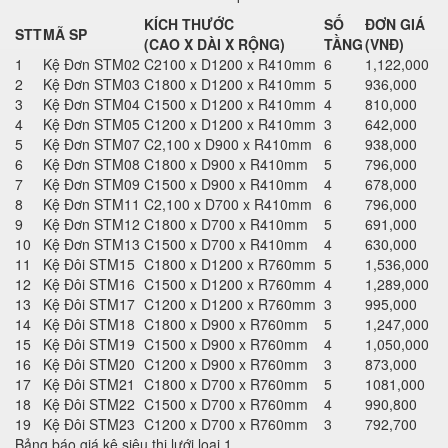
KÍCH THƯỚC
SỐ
ĐƠN GIÁ
STT
MÃ SP
(CAO X DÀI X RỘNG)
TẦNG
(VNĐ)
1
Kệ Đơn STM02
C2100 x D1200 x R410mm
6
1,122,000
2
Kệ Đơn STM03
C1800 x D1200 x R410mm
5
936,000
3
Kệ Đơn STM04
C1500 x D1200 x R410mm
4
810,000
4
Kệ Đơn STM05
C1200 x D1200 x R410mm
3
642,000
5
Kệ Đơn STM07
C2,100 x D900 x R410mm
6
938,000
6
Kệ Đơn STM08
C1800 x D900 x R410mm
5
796,000
7
Kệ Đơn STM09
C1500 x D900 x R410mm
4
678,000
8
Kệ Đơn STM11
C2,100 x D700 x R410mm
6
796,000
9
Kệ Đơn STM12
C1800 x D700 x R410mm
5
691,000
10
Kệ Đơn STM13
C1500 x D700 x R410mm
4
630,000
11
Kệ Đôi STM15
C1800 x D1200 x R760mm
5
1,536,000
12
Kệ Đôi STM16
C1500 x D1200 x R760mm
4
1,289,000
13
Kệ Đôi STM17
C1200 x D1200 x R760mm
3
995,000
14
Kệ Đôi STM18
C1800 x D900 x R760mm
5
1,247,000
15
Kệ Đôi STM19
C1500 x D900 x R760mm
4
1,050,000
16
Kệ Đôi STM20
C1200 x D900 x R760mm
3
873,000
17
Kệ Đôi STM21
C1800 x D700 x R760mm
5
1081,000
18
Kệ Đôi STM22
C1500 x D700 x R760mm
4
990,800
19
Kệ Đôi STM23
C1200 x D700 x R760mm
3
792,700
Bảng báo giá kệ siêu thị lưới loại 1