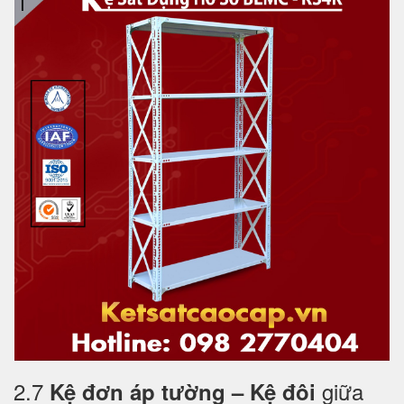
2.7
giữa
Kệ đơn áp tường – Kệ đôi