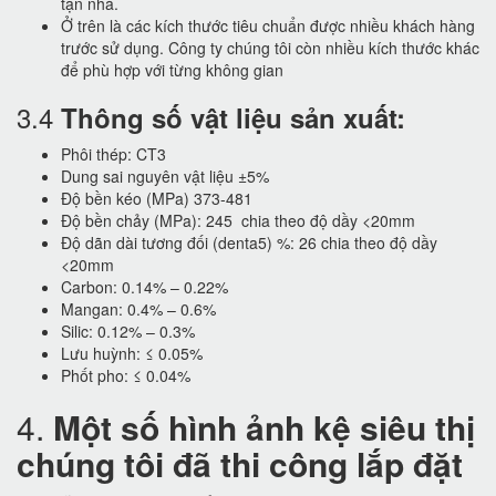
tận nhà.
Ở trên là các kích thước tiêu chuẩn được nhiều khách hàng
trước sử dụng. Công ty chúng tôi còn nhiều kích thước khác
để phù hợp với từng không gian
3.4
Thông số vật liệu sản xuất:
Phôi thép: CT3
Dung sai nguyên vật liệu ±5%
Độ bền kéo (MPa) 373-481
Độ bền chảy (MPa): 245 chia theo độ dầy <20mm
Độ dãn dài tương đối (denta5) %: 26 chia theo độ dầy
<20mm
Carbon: 0.14% – 0.22%
Mangan: 0.4% – 0.6%
Silic: 0.12% – 0.3%
Lưu huỳnh: ≤ 0.05%
Phốt pho: ≤ 0.04%
4.
Một số hình ảnh kệ siêu thị
chúng tôi đã thi công lắp đặt