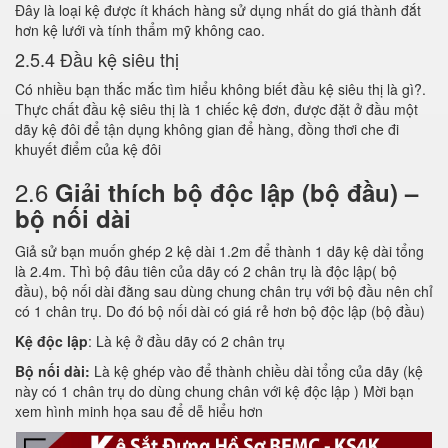
Đây là loại kệ được ít khách hàng sử dụng nhất do giá thành đắt
hơn kệ lưới và tính thẩm mỹ không cao.
2.5.4 Đầu kệ siêu thị
Có nhiều bạn thắc mắc tìm hiểu không biết đầu kệ siêu thị là gì?.
Thực chất đầu kệ siêu thị là 1 chiếc kệ đơn, được đặt ở đầu một
dãy kệ đôi để tận dụng không gian để hàng, đồng thơi che đi
khuyết điểm của kệ đôi
2.6
Giải thích bộ độc lập (bộ đầu) –
bộ nối dài
Giả sử bạn muốn ghép 2 kệ dài 1.2m để thành 1 dãy kệ dài tổng
là 2.4m. Thì bộ đâu tiên của dãy có 2 chân trụ là độc lập( bộ
đầu), bộ nối dài đằng sau dùng chung chân trụ với bộ đầu nên chỉ
có 1 chân trụ. Do đó bộ nối dài có giá rẻ hơn bộ độc lập (bộ đầu)
Kệ độc lập
: Là kệ ở đầu dãy có 2 chân trụ
Bộ nối dài:
Là kệ ghép vào để thành chiều dài tổng của dãy (kệ
này có 1 chân trụ do dùng chung chân với kệ độc lập ) Mời bạn
xem hình minh họa sau để dễ hiểu hơn