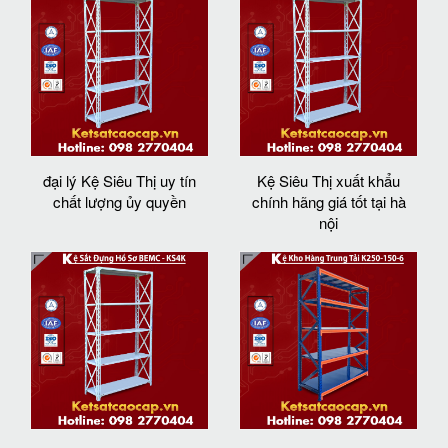
đại lý Kệ Siêu Thị uy tín
Kệ Siêu Thị xuất khẩu
chất lượng ủy quyền
chính hãng giá tốt tại hà
nội