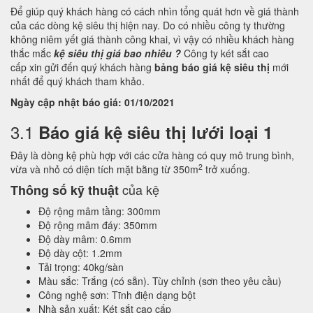
Để giúp quý khách hàng có cách nhìn tổng quát hơn về giá thành
của các dòng kệ siêu thị hiện nay. Do có nhiều công ty thường
không niêm yết giá thành công khai, vì vậy có nhiều khách hàng
thắc mắc
kệ siêu thị giá bao nhiêu ?
Công ty két sắt cao
cấp xin gửi đến quý khách hàng
bảng báo giá kệ siêu thị
mới
nhất để quý khách tham khảo.
Ngày cập nhật báo giá: 01/10/2021
3.1
Báo giá kệ siêu thị lưới loại 1
Đây là dòng kệ phù hợp với các cửa hàng có quy mô trung bình,
2
vừa và nhỏ có diện tích mặt bằng từ 350m
trở xuống.
của kệ
Thông số kỹ thuật
Độ rộng mâm tầng: 300mm
Độ rộng mâm đáy: 350mm
Độ dày mâm: 0.6mm
Độ dày cột: 1.2mm
Tải trọng: 40kg/sàn
Màu sắc: Trắng (có sẵn). Tùy chỉnh (sơn theo yêu cầu)
Công nghệ sơn: Tĩnh điện dạng bột
Nhà sản xuất: Két sắt cao cấp