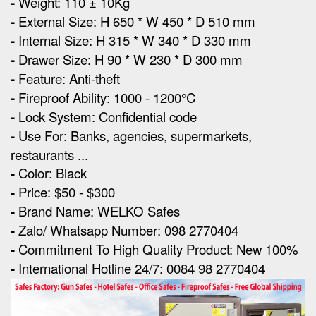
-
Weight: 110 ± 10Kg
-
External Size
:
H 650 * W 450 * D 510 mm
-
Internal Size: H 315 * W 340 * D 330 mm
-
Drawer Size: H 90 * W 230 * D 300 mm
-
Feature: Anti-theft
-
Fireproof Ability: 1000 - 1200°C
-
Lock System: Confidential code
-
Use For: Banks, agencies, supermarkets,
restaurants ...
-
Color: Black
-
Price: $50 - $300
-
Brand Name: WELKO Safes
-
Zalo/ Whatsapp Number: 098 2770404
-
Commitment To High Quality Product: New 100%
-
International Hotline 24/7: 0084 98 2770404