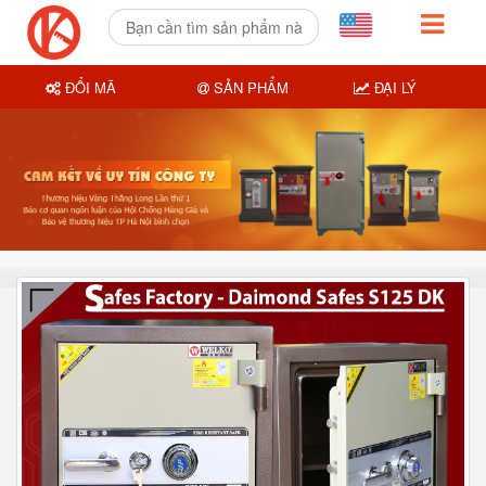
ĐỔI MÃ
SẢN PHẨM
ĐẠI LÝ