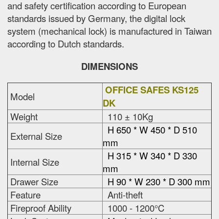
and safety certification according to European
standards issued by Germany, the digital lock
system (mechanical lock) is manufactured in Taiwan
according to Dutch standards.
DIMENSIONS
OFFICE SAFES KS125
Model
DK
Weight
110 ± 10Kg
H 650 * W 450 * D 510
External Size
mm
H 315 * W 340 * D 330
Internal Size
mm
Drawer Size
H 90 * W 230 * D 300 mm
Feature
Anti-theft
Fireproof Ability
1000 - 1200°C