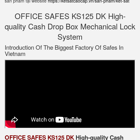
sản phẩm tại website
https://ketsatcaocap.vn/san-pham/ket-sat
OFFICE SAFES KS125 DK High-
quality Cash Drop Box Mechanical Lock
System
Introduction Of The Biggest Factory Of Safes In
Vietnam
OFFICE SAFES KS125 DK
High-quality Cash