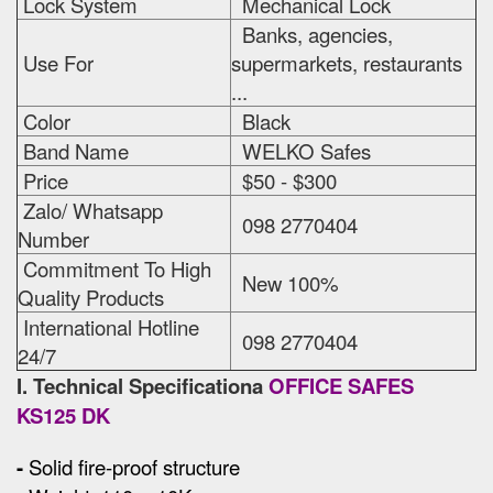
Lock System
Mechanical Lock
Banks, agencies,
Use For
supermarkets, restaurants
...
Color
Black
Band Name
WELKO Safes
Price
$50 - $300
Zalo/ Whatsapp
098 2770404
Number
Commitment To High
New 100%
Quality Products
International Hotline
098 2770404
24/7
I. Technical Specificationa
OFFICE SAFES
KS125 DK
-
Solid fire-proof structure