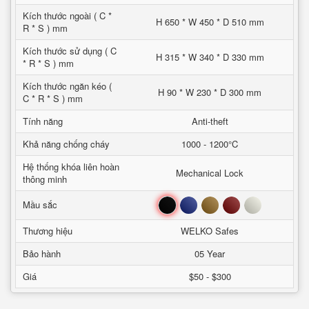
Kích thước ngoài ( C *
H 650 * W 450 * D 510 mm
R * S ) mm
Kích thước sử dụng ( C
H 315 * W 340 * D 330 mm
* R * S ) mm
Kích thước ngăn kéo (
H 90 * W 230 * D 300 mm
C * R * S ) mm
Tính năng
Anti-theft
Khả năng chống cháy
1000 - 1200°C
Hệ thống khóa liên hoàn
Mechanical Lock
thông minh
Đen
Xanh
Nâu
Đỏ
Trắng
Mầu sắc
Thương hiệu
WELKO Safes
Bảo hành
05 Year
Giá
$50 - $300