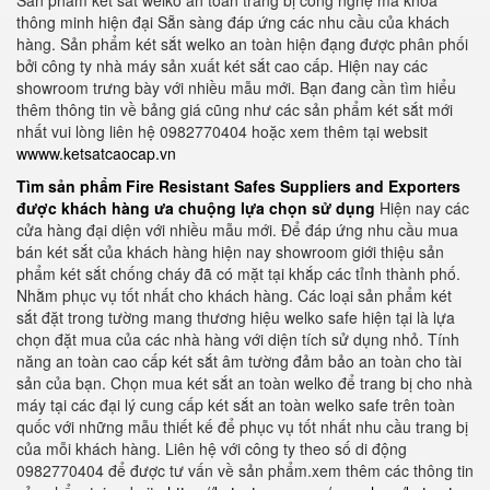
Sản phẩm két sắt welko an toàn trang bị công nghệ mã khoá
thông minh hiện đại Sẵn sàng đáp ứng các nhu cầu của khách
hàng. Sản phẩm két sắt welko an toàn hiện đạng được phân phối
bởi công ty nhà máy sản xuất két sắt cao cấp. Hiện nay các
showroom trưng bày với nhiều mẫu mới. Bạn đang cần tìm hiểu
thêm thông tin về bảng giá cũng như các sản phẩm két sắt mới
nhất vui lòng liên hệ 0982770404 hoặc xem thêm tại websit
wwww.ketsatcaocap.vn
Tìm sản phẩm Fire Resistant Safes Suppliers and Exporters
được khách hàng ưa chuộng lựa chọn sử dụng
Hiện nay các
cửa hàng đại diện với nhiều mẫu mới. Để đáp ứng nhu cầu mua
bán két sắt của khách hàng hiện nay showroom giới thiệu sản
phẩm két sắt chống cháy đã có mặt tại khắp các tỉnh thành phố.
Nhằm phục vụ tốt nhất cho khách hàng. Các loại sản phẩm két
sắt đặt trong tường mang thương hiệu welko safe hiện tại là lựa
chọn đặt mua của các nhà hàng với diện tích sử dụng nhỏ. Tính
năng an toàn cao cấp két sắt âm tường đảm bảo an toàn cho tài
sản của bạn. Chọn mua két sắt an toàn welko để trang bị cho nhà
máy tại các đại lý cung cấp két sắt an toàn welko safe trên toàn
quốc với những mẫu thiết kế để phục vụ tốt nhất nhu cầu trang bị
của mỗi khách hàng. Liên hệ với công ty theo số di động
0982770404 để được tư vấn về sản phẩm.xem thêm các thông tin