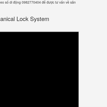
 theo số di động 0982770404 để được tư vấn về sản
anical Lock System