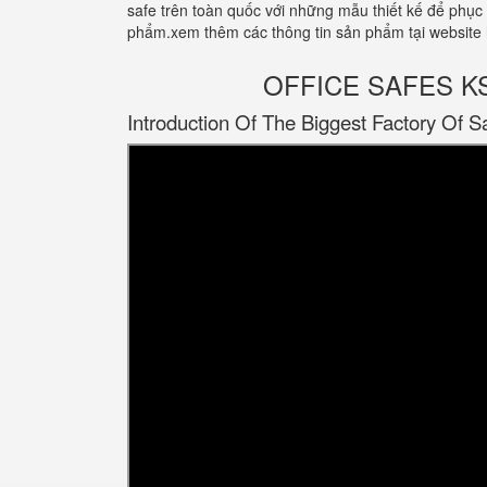
safe trên toàn quốc với những mẫu thiết kế để phục
phẩm.xem thêm các thông tin sản phẩm tại website
OFFICE SAFES KS12
Introduction Of The Biggest Factory Of S