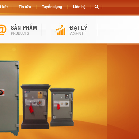
 két
Tin tức
Tuyển dụng
Liên hệ