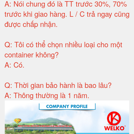
A:
Nói chung đó là TT trước 30%, 70%
trước khi giao hàng.
L / C trả ngay cũng
được chấp nhận
.
Q:
Tôi có thể chọn nhiều loại cho một
container không
?
A:
Có
.
Q: T
hời gian bảo hành
là bao lâu?
A: Thông thường là 1 năm.