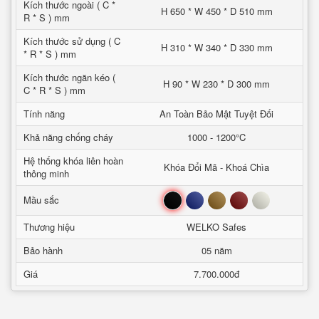
Kích thước ngoài ( C *
H 650 * W 450 * D 510 mm
R * S ) mm
Kích thước sử dụng ( C
H 310 * W 340 * D 330 mm
* R * S ) mm
Kích thước ngăn kéo (
H 90 * W 230 * D 300 mm
C * R * S ) mm
Tính năng
An Toàn Bảo Mật Tuyệt Đối
Khả năng chống cháy
1000 - 1200°C
Hệ thống khóa liên hoàn
Khóa Đổi Mã - Khoá Chìa
thông minh
Đen
Xanh
Nâu
Đỏ
Trắng
Mầu sắc
Thương hiệu
WELKO Safes
Bảo hành
05 năm
Giá
7.700.000đ