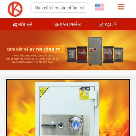
ĐỔI MÃ
SẢN PHẨM
ĐẠI LÝ