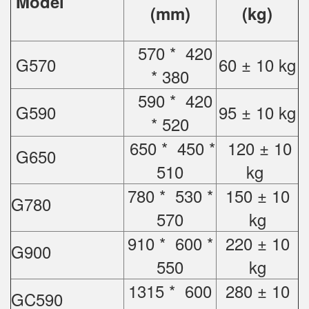
Model
(mm)
(kg)
570 * 420
G570
60 ± 10 kg
* 380
590 * 420
G590
95 ± 10 kg
* 520
650 * 450 *
120 ± 10
G650
510
kg
780 * 530 *
150 ± 10
G780
570
kg
910 * 600 *
220 ± 10
G900
550
kg
1315 * 600
280 ± 10
GC590