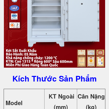
Kích Thước Sản Phẩm
KT Ngoài
Cân Nặng
Model
(mm)
(kg)