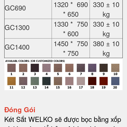
1320 * 690
330 ± 10
GC690
* 650
kg
1330 * 750
330 ± 10
GC1300
* 600
kg
1450 * 750
380 ± 10
GC1400
* 750
kg
Đóng Gói
Két Sắt WELKO sẽ được bọc bằng xốp