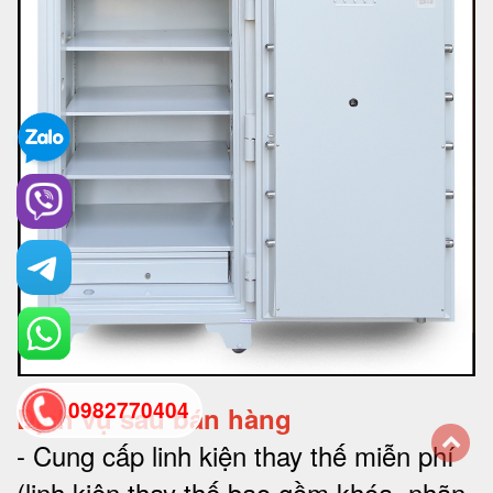
0982770404
Dịch vụ sau bán hàng
-
Cung cấp linh kiện thay thế miễn phí
back
(linh kiện thay thế bao gồm khóa, nhãn