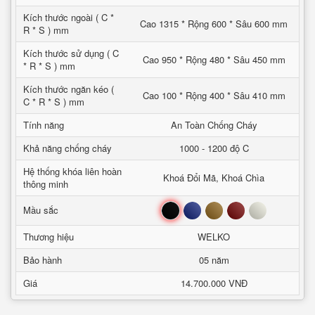
Kích thước ngoài ( C *
Cao 1315 * Rộng 600 * Sâu 600 mm
R * S ) mm
Kích thước sử dụng ( C
Cao 950 * Rộng 480 * Sâu 450 mm
* R * S ) mm
Kích thước ngăn kéo (
Cao 100 * Rộng 400 * Sâu 410 mm
C * R * S ) mm
Tính năng
An Toàn Chống Cháy
Khả năng chống cháy
1000 - 1200 độ C
Hệ thống khóa liên hoàn
Khoá Đổi Mã, Khoá Chìa
thông minh
Đen
Xanh
Nâu
Đỏ
Trắng
Mầu sắc
Thương hiệu
WELKO
Bảo hành
05 năm
Giá
14.700.000 VNĐ