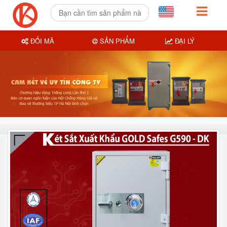
ĐỔI MÃ
SẢN PHẨM
ĐẠI LÝ