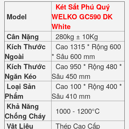
Két Sắt Phú Quý
Model
WELKO GC590 DK
White
280kg ± 10Kg
Cân Nặng
Cao 1315 * Rộng 600
Kích Thước
* Sâu 600 mm
Ngoài
Cao 950 * Rộng 480 *
Kích Thước
Sâu 450 mm
Ngăn Kéo
Cao 100 * Rộng 400 *
Loại Sản
Sâu 410 mm
Phẩm
Khả Năng
1000 - 1200°C
Chống Cháy
Thép Cao Cấp
Vật Liệu