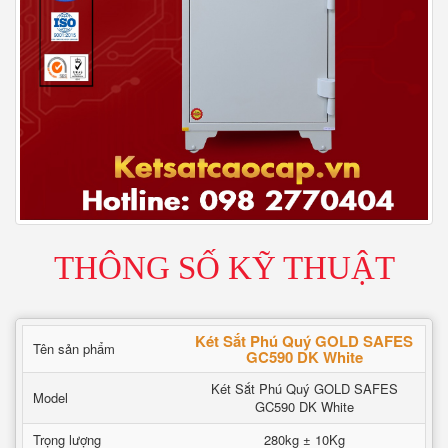
THÔNG SỐ KỸ THUẬT
Két Sắt Phú Quý GOLD SAFES
Tên sản phẩm
GC590 DK White
Két Sắt Phú Quý GOLD SAFES
Model
GC590 DK White
Trọng lượng
280kg ± 10Kg