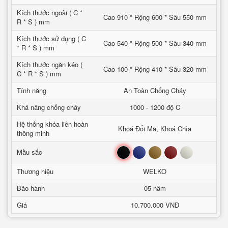
Kích thước ngoài ( C *
Cao 910 * Rộng 600 * Sâu 550 mm
R * S ) mm
Kích thước sử dụng ( C
Cao 540 * Rộng 500 * Sâu 340 mm
* R * S ) mm
Kích thước ngăn kéo (
Cao 100 * Rộng 410 * Sâu 320 mm
C * R * S ) mm
Tính năng
An Toàn Chống Cháy
Khả năng chống cháy
1000 - 1200 độ C
Hệ thống khóa liên hoàn
Khoá Đổi Mã, Khoá Chìa
thông minh
Đen
Xanh
Nâu
Đỏ
Trắng
Mầu sắc
Thương hiệu
WELKO
Bảo hành
05 năm
Giá
10.700.000 VNĐ