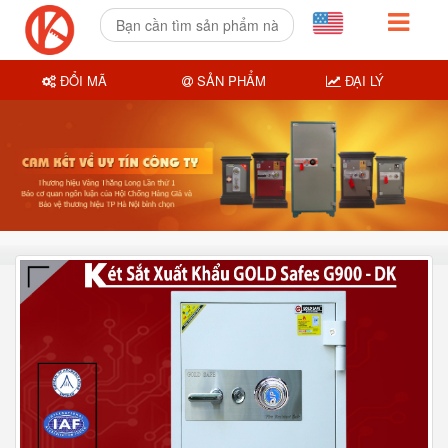
ĐỔI MÃ
SẢN PHẨM
ĐẠI LÝ