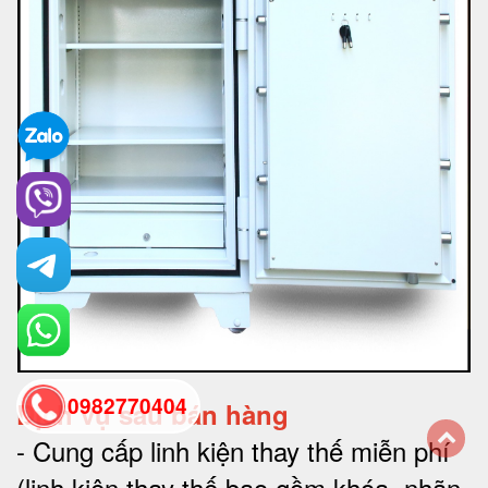
0982770404
Dịch vụ sau bán hàng
-
Cung cấp linh kiện thay thế miễn phí
back
(linh kiện thay thế bao gồm khóa, nhãn