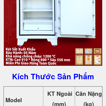
Kích Thước Sản Phẩm
KT Ngoài
Cân Nặng
Model
(mm)
(kg)