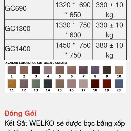
1320 * 690
330 ± 10
GC690
* 650
kg
1330 * 750
330 ± 10
GC1300
* 600
kg
1450 * 750
380 ± 10
GC1400
* 750
kg
Đóng Gói
Két Sắt WELKO sẽ được bọc bằng xốp