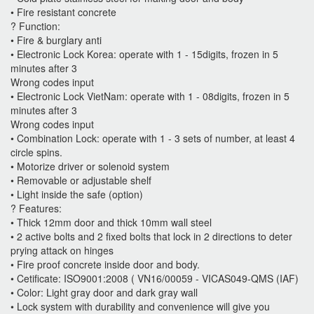
• Fire resistant concrete
? Function:
• Fire & burglary anti
• Electronic Lock Korea: operate with 1 - 15digits, frozen in 5
minutes after 3
Wrong codes input
• Electronic Lock VietNam: operate with 1 - 08digits, frozen in 5
minutes after 3
Wrong codes input
• Combination Lock: operate with 1 - 3 sets of number, at least 4
circle spins.
• Motorize driver or solenoid system
• Removable or adjustable shelf
• Light inside the safe (option)
? Features:
• Thick 12mm door and thick 10mm wall steel
• 2 active bolts and 2 fixed bolts that lock in 2 directions to deter
prying attack on hinges
• Fire proof concrete inside door and body.
• Cetificate: ISO9001:2008 ( VN16/00059 - VICAS049-QMS (IAF)
• Color: Light gray door and dark gray wall
• Lock system with durability and convenience will give you