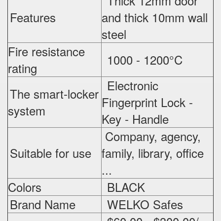
Thick 12mm door
Features
and thick 10mm wall
steel
Fire resistance
1000 - 1200°C
rating
Electronic
The smart-locker
Fingerprint Lock -
system
Key - Handle
Company, agency,
Suitable for use
family, library, office
...
Colors
BLACK
Brand Name
WELKO Safes