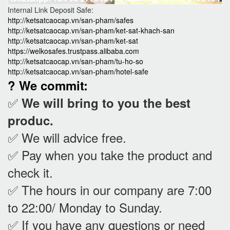
Internal Link Deposit Safe:
http://ketsatcaocap.vn/san-pham/safes
http://ketsatcaocap.vn/san-pham/ket-sat-khach-san
http://ketsatcaocap.vn/san-pham/ket-sat
https://welkosafes.trustpass.alibaba.com
http://ketsatcaocap.vn/san-pham/tu-ho-so
http://ketsatcaocap.vn/san-pham/hotel-safe
? We commit:
✅
We will bring to you the best
produc.
✅ We will advice free.
✅ Pay when you take the product and
check it
.
✅ The hours in our company are 7:00
to 22:00/ Monday to Sunday.
✅ If you have any questions or need