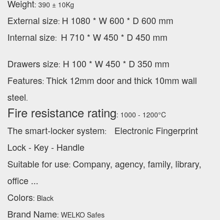
Weight
: 390 ± 10Kg
External
size
H 1080 * W 600 * D 600 mm
:
Internal size
H 710 * W 450 * D 450 mm
:
Drawers size
H 100 * W 450 * D 350 mm
:
Features
Thick 12mm door and thick 10mm wall
:
steel
.
Fire resistance rating
: 1000 - 1200°C
The smart-locker system
Electronic Fingerprint
:
Lock - Key - Handle
Suitable for use
Company, agency, family, library,
:
office ...
Colors
: Black
Brand Name
: WELKO Safes