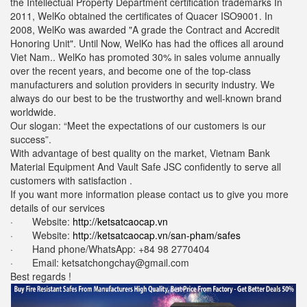
the Intellectual Property Department certification trademarks In
2011, WelKo obtained the certificates of Quacer ISO9001. In
2008, WelKo was awarded "A grade the Contract and Accredit
Honoring Unit". Until Now, WelKo has had the offices all around
Viet Nam.. WelKo has promoted 30% in sales volume annually
over the recent years, and become one of the top-class
manufacturers and solution providers in security industry. We
always do our best to be the trustworthy and well-known brand
worldwide.
Our slogan: “Meet the expectations of our customers is our
success”.
With advantage of best quality on the market, Vietnam Bank
Material Equipment And Vault Safe JSC confidently to serve all
customers with satisfaction .
If you want more information please contact us to give you more
details of our services
· Website:
http://ketsatcaocap.vn
· Website:
http://ketsatcaocap.vn/san-pham/safes
· Hand phone/WhatsApp: ‪+84 98 2770404
· Email: ketsatchongchay@gmail.com
Best regards !