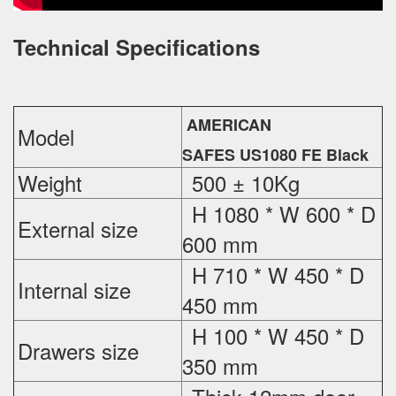
Technical Specifications
AMERICAN
Model
SAFES US1080 FE Black
Weight
500 ± 10Kg
H 1080 * W 600 * D
External
size
600 mm
H 710 * W 450 * D
Internal size
450 mm
H 100 * W 450 * D
Drawers size
350 mm