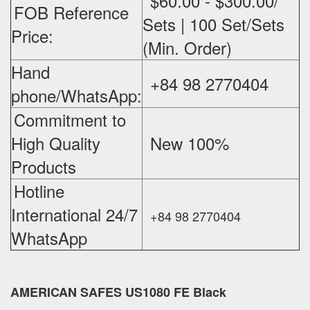
$60.00 - $300.00/
FOB Reference
Sets | 100 Set/Sets
Price:
(Min. Order)
Hand
+84 98 2770404
phone/WhatsApp:
Commitment to
High Quality
New 100%
‪
Products
Hotline
International 24/7
+84 98 2770404
WhatsApp
AMERICAN SAFES US1080 FE Black