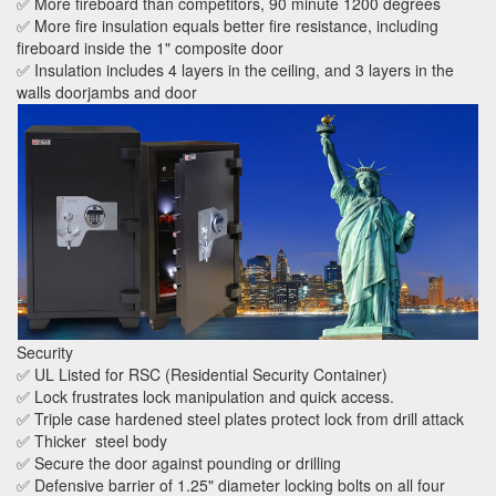
✅ More fireboard than competitors, 90 minute 1200 degrees
✅ More fire insulation equals better fire resistance, including
fireboard inside the 1" composite door
✅ Insulation includes 4 layers in the ceiling, and 3 layers in the
walls doorjambs and door
Security
✅ UL Listed for RSC (Residential Security Container)
✅ Lock frustrates lock manipulation and quick access.
✅ Triple case hardened steel plates protect lock from drill attack
✅ Thicker steel body
✅ Secure the door against pounding or drilling
✅ Defensive barrier of 1.25" diameter locking bolts on all four