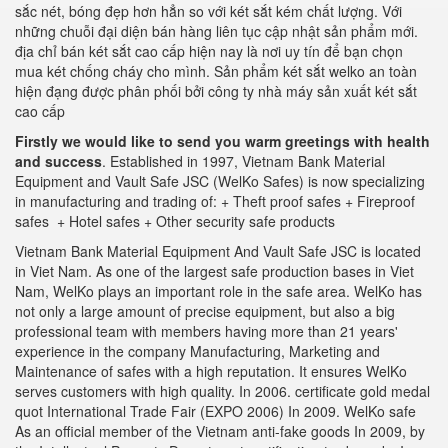
sắc nét, bóng đẹp hơn hẳn so với két sắt kém chất lượng. Với
những chuỗi đại diện bán hàng liên tục cập nhật sản phẩm mới.
địa chỉ bán két sắt cao cấp hiện nay là nơi uy tín để bạn chọn
mua két chống cháy cho mình. Sản phẩm két sắt welko an toàn
hiện đạng được phân phối bởi công ty nhà máy sản xuất két sắt
cao cấp
Firstly we would like to send you warm greetings with health
and success
. Established in 1997, Vietnam Bank Material
Equipment and Vault Safe JSC (WelKo Safes) is now specializing
in manufacturing and trading of: + Theft proof safes + Fireproof
safes + Hotel safes + Other security safe products
Vietnam Bank Material Equipment And Vault Safe JSC is located
in Viet Nam. As one of the largest safe production bases in Viet
Nam, WelKo plays an important role in the safe area. WelKo has
not only a large amount of precise equipment, but also a big
professional team with members having more than 21 years'
experience in the company Manufacturing, Marketing and
Maintenance of safes with a high reputation. It ensures WelKo
serves customers with high quality. In 2006. certificate gold medal
quot International Trade Fair (EXPO 2006) In 2009. WelKo safe
As an official member of the Vietnam anti-fake goods In 2009, by