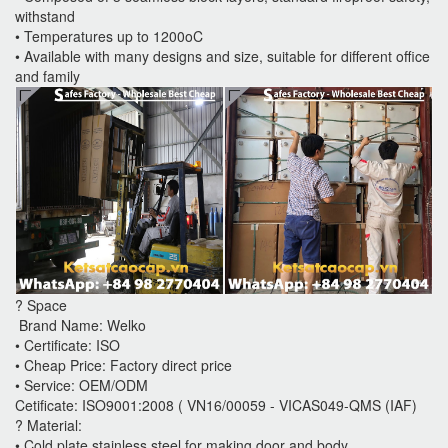
withstand
• Temperatures up to 1200oC
• Available with many designs and size, suitable for different office
and family
? Space
Brand Name: Welko
• Certificate: ISO
• Cheap Price: Factory direct price
• Service: OEM/ODM
Cetificate: ISO9001:2008 ( VN16/00059 - VICAS049-QMS (IAF)
? Material:
• Cold plate stainless steel for making door and body