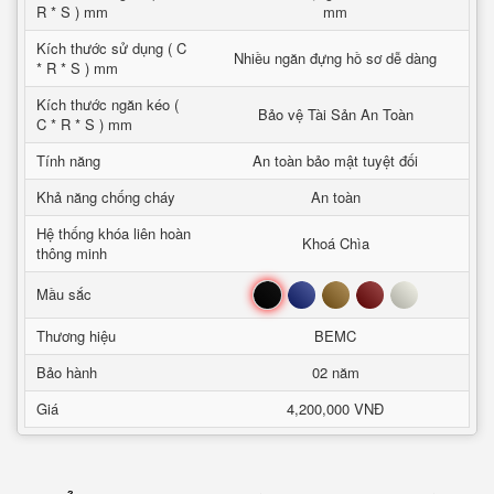
R * S ) mm
mm
Kích thước sử dụng ( C
Nhiều ngăn đựng hồ sơ dễ dàng
* R * S ) mm
Kích thước ngăn kéo (
Bảo vệ Tài Sản An Toàn
C * R * S ) mm
Tính năng
An toàn bảo mật tuyệt đối
Khả năng chống cháy
An toàn
Hệ thống khóa liên hoàn
Khoá Chìa
thông minh
Đen
Xanh
Nâu
Đỏ
Trắng
Mầu sắc
Thương hiệu
BEMC
Bảo hành
02 năm
Giá
4,200,000 VNĐ