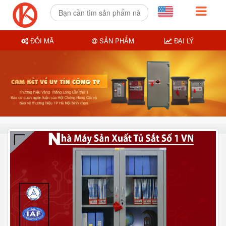
ĐỔI MÃ
SẢN PHẨM
ĐẠI LÝ