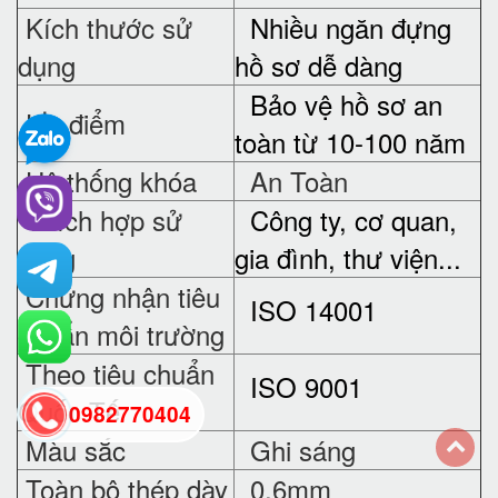
Kích thước sử
Nhiều ngăn đựng
dụng
hồ sơ dễ dàng
Bảo vệ hồ sơ an
Ưu điểm
toàn từ 10-100 năm
Hệ thống khóa
An Toàn
Thích hợp sử
Công ty, cơ quan,
dụng
gia đình, thư viện...
Chứng nhận tiêu
ISO 14001
chuẩn môi trường
Theo tiêu chuẩn
ISO 9001
Quốc Tế
0982770404
Màu sắc
Ghi sáng
Toàn bộ thép dày
0,6mm
back