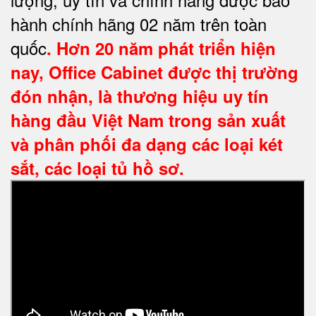
hành chính hãng 02 năm trên toàn
quốc
. Hơn 20 năm phát triển hiện
nay,
Office Cabinet
được thị trường
đón nhận, là thương hiệu uy tín
hàng đầu Việt Nam trong sản xuất
và phân phối đa dạng các loại két
sắt, các loại tủ hồ sơ.