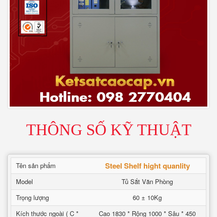
THÔNG SỐ KỸ THUẬT
Steel Shelf hight quanlity
Tên sản phẩm
Model
Tủ Sắt Văn Phòng
Trọng lượng
60 ± 10Kg
Kích thước ngoài ( C *
Cao 1830 * Rộng 1000 * Sâu * 450