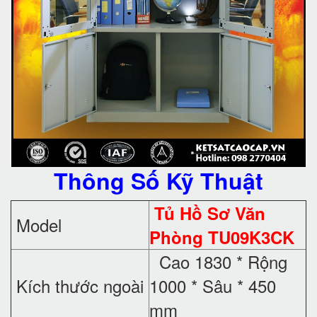
Thông Số Kỹ Thuật
Tủ Hồ Sơ Văn
Model
Phòng TU09K3CK
Cao 1830 * Rộng
Kích thước ngoài
1000 * Sâu * 450
mm