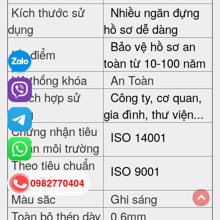
Kích thước sử
Nhiều ngăn đựng
dụng
hồ sơ dễ dàng
Bảo vệ hồ sơ an
Ưu điểm
toàn từ 10-100 năm
Hệ thống khóa
An Toàn
Thích hợp sử
Công ty, cơ quan,
dụng
gia đình, thư viện...
Chứng nhận tiêu
ISO 14001
chuẩn môi trường
Theo tiêu chuẩn
ISO 9001
Quốc Tế
0982770404
Màu sắc
Ghi sáng
Toàn bộ thép dày
0,6mm
back