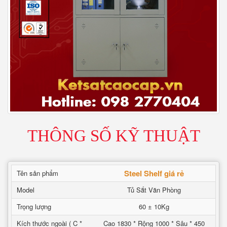
THÔNG SỐ KỸ THUẬT
Steel Shelf giá rẻ
Tên sản phẩm
Model
Tủ Sắt Văn Phòng
Trọng lượng
60 ± 10Kg
Kích thước ngoài ( C *
Cao 1830 * Rộng 1000 * Sâu * 450