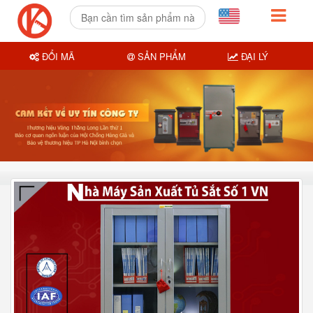
ĐỔI MÃ
SẢN PHẨM
ĐẠI LÝ