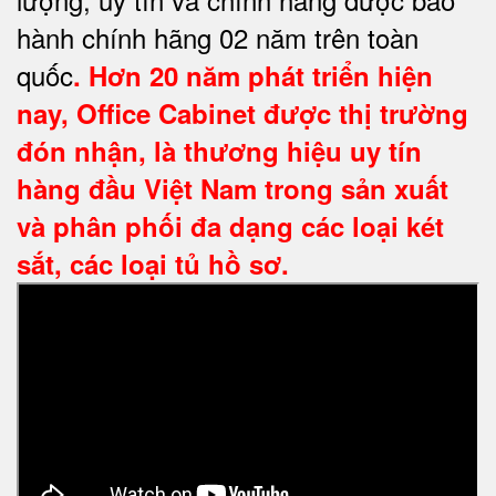
hành chính hãng 02 năm trên toàn
quốc
. Hơn 20 năm phát triển hiện
nay,
Office Cabinet
được thị trường
đón nhận, là thương hiệu uy tín
hàng đầu Việt Nam trong sản xuất
và phân phối đa dạng các loại két
sắt, các loại tủ hồ sơ.