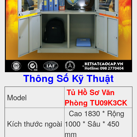
Thông Số Kỹ Thuật
Tủ Hồ Sơ Văn
Model
Phòng TU09K3CK
Cao 1830 * Rộng
Kích thước ngoài
1000 * Sâu * 450
mm