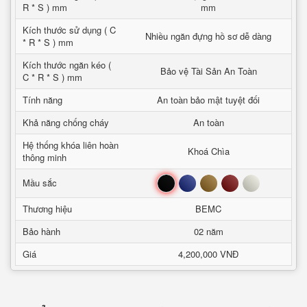
R * S ) mm
mm
Kích thước sử dụng ( C
Nhiều ngăn đựng hồ sơ dễ dàng
* R * S ) mm
Kích thước ngăn kéo (
Bảo vệ Tài Sản An Toàn
C * R * S ) mm
Tính năng
An toàn bảo mật tuyệt đối
Khả năng chống cháy
An toàn
Hệ thống khóa liên hoàn
Khoá Chìa
thông minh
Đen
Xanh
Nâu
Đỏ
Trắng
Mầu sắc
Thương hiệu
BEMC
Bảo hành
02 năm
Giá
4,200,000 VNĐ