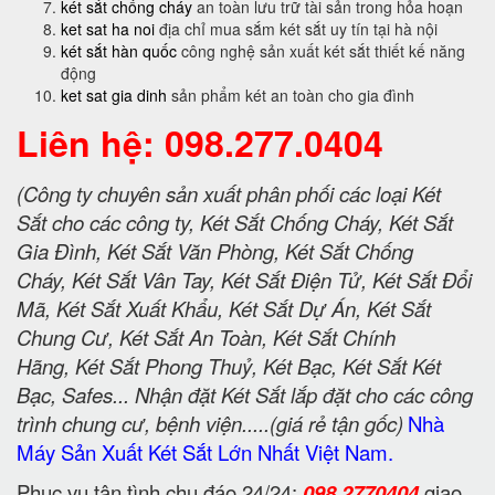
két sắt chống cháy
an toàn lưu trữ tài sản trong hỏa hoạn
ket sat ha noi
địa chỉ mua sắm két sắt uy tín tại hà nội
két sắt hàn quốc
công nghệ sản xuất két sắt thiết kế năng
động
ket sat gia dinh
sản phẩm két an toàn cho gia đình
Liên hệ: 098.277.0404
(Công ty chuyên sản xuất phân phối các loại Két
Sắt cho các công ty, Két Sắt Chống Cháy, Két Sắt
Gia Đình, Két Sắt Văn Phòng, Két Sắt Chống
Cháy, Két Sắt Vân Tay, Két Sắt Điện Tử, Két Sắt Đổi
Mã, Két Sắt Xuất Khẩu, Két Sắt Dự Án, Két Sắt
Chung Cư, Két Sắt An Toàn, Két Sắt Chính
Hãng, Két Sắt Phong Thuỷ, Két Bạc, Két Sắt Két
Bạc, Safes... Nhận đặt Két Sắt lắp đặt cho các công
trình chung cư, bệnh viện.....(giá rẻ tận gốc)
Nhà
Máy Sản Xuất Két Sắt Lớn Nhất Việt Nam.
Phục vụ tận tình chu đáo 24/24:
098 2770404
giao