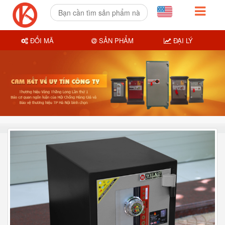
ĐỔI MÃ
SẢN PHẨM
ĐẠI LÝ