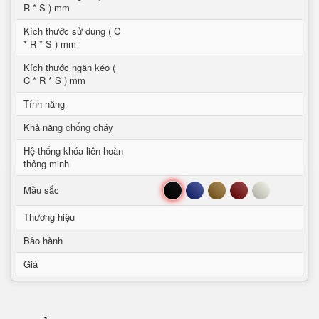
R * S ) mm
Kích thước sử dụng ( C
* R * S ) mm
Kích thước ngăn kéo (
C * R * S ) mm
Tính năng
Khả năng chống cháy
Hệ thống khóa liên hoàn
thông minh
Đen
Xanh
Nâu
Đỏ
Trắng
Mầu sắc
Thương hiệu
Bảo hành
Giá