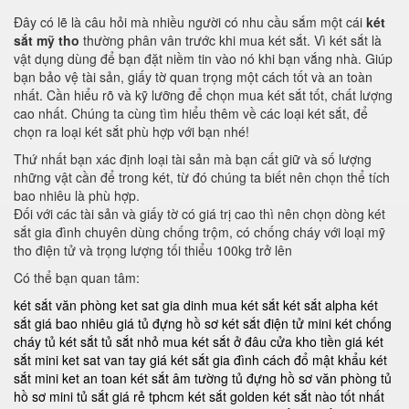
Đây có lẽ là câu hỏi mà nhiều người có nhu cầu sắm một cái
két
sắt mỹ tho
thường phân vân trước khi mua két sắt. Vì két sắt là
vật dụng dùng để bạn đặt niềm tin vào nó khi bạn vắng nhà. Giúp
bạn bảo vệ tài sản, giấy tờ quan trọng một cách tốt và an toàn
nhất. Cần hiểu rõ và kỹ lưỡng để chọn mua két sắt tốt, chất lượng
cao nhất. Chúng ta cùng tìm hiểu thêm về các loại két sắt, để
chọn ra loại két sắt phù hợp với bạn nhé!
Thứ nhất bạn xác định loại tài sản mà bạn cất giữ và số lượng
những vật cần để trong két, từ đó chúng ta biết nên chọn thể tích
bao nhiêu là phù hợp.
Đối với các tài sản và giấy tờ có giá trị cao thì nên chọn dòng két
sắt gia đình chuyên dùng chống trộm, có chống cháy với loại mỹ
tho điện tử và trọng lượng tối thiểu 100kg trở lên
Có thể bạn quan tâm:
két sắt văn phòng
ket sat gia dinh
mua két sắt
két sắt alpha
két
sắt giá bao nhiêu
giá tủ đựng hồ sơ
két sắt điện tử mini
két chống
cháy
tủ két sắt
tủ sắt nhỏ
mua két sắt ở đâu
cửa kho tiền
giá két
sắt mini
ket sat van tay
giá két sắt gia đình
cách đổ mật khẩu két
sắt mini
ket an toan
két sắt âm tường
tủ đựng hồ sơ văn phòng
tủ
hồ sơ mini
tủ sắt giá rẻ tphcm
két sắt golden
két sắt nào tốt nhất