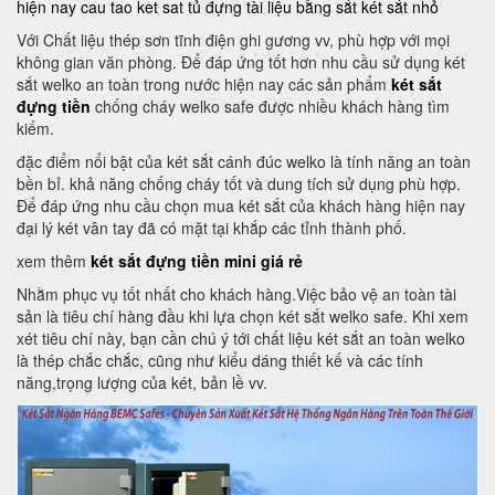
hiện nay
cau tao ket sat
tủ đựng tài liệu bằng sắt
két sắt nhỏ
Với Chất liệu thép sơn tĩnh điện ghi gương vv, phù hợp với mọi
không gian văn phòng. Để đáp ứng tốt hơn nhu cầu sử dụng két
sắt welko an toàn trong nước hiện nay các sản phẩm
két sắt
đựng tiền
chống cháy welko safe được nhiều khách hàng tìm
kiếm.
đặc điểm nổi bật của két sắt cánh đúc welko là tính năng an toàn
bền bỉ. khả năng chống cháy tốt và dung tích sử dụng phù hợp.
Để đáp ứng nhu cầu chọn mua két sắt của khách hàng hiện nay
đại lý két vân tay đã có mặt tại khắp các tỉnh thành phố.
xem thêm
két sắt đựng tiền mini giá rẻ
Nhằm phục vụ tốt nhất cho khách hàng.Việc bảo vệ an toàn tài
sản là tiêu chí hàng đầu khi lựa chọn két sắt welko safe. Khi xem
xét tiêu chí này, bạn cần chú ý tới chất liệu két sắt an toàn welko
là thép chắc chắc, cũng như kiểu dáng thiết kế và các tính
năng,trọng lượng của két, bản lề vv.