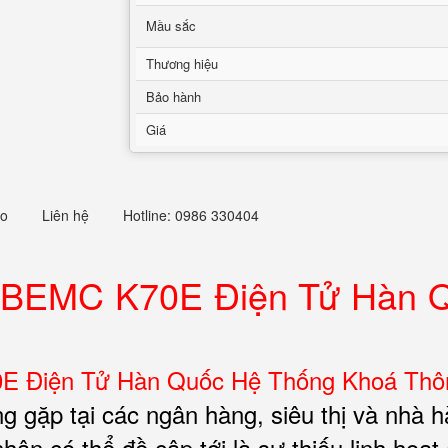
Mầu sắc
Thương hiệu
Bảo hành
Giá
eo
Liên hệ
Hotline: 0986 330404
 BEMC K70E Điện Tử Hàn 
E Điện Tử Hàn Quốc Hệ Thống Khoá Thô
 gặp tại các ngân hàng, siêu thị và nhà h
ân có thể đề cập tới là sự thiếu linh hoạt 