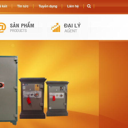
 két
Tin tức
Tuyển dụng
Liên hệ