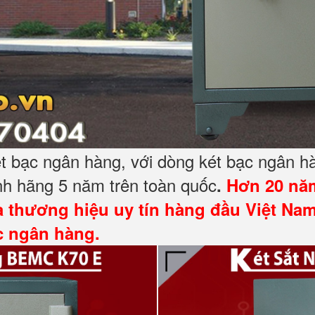
 bạc ngân hàng, với dòng két bạc ngân h
h hãng 5 năm trên toàn quốc
.
Hơn 20 năm
à thương hiệu uy tín hàng đầu Việt Nam
ạc ngân hàng.