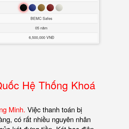
Đen
Xanh
Nâu
Đỏ
Trắng
BEMC Safes
05 năm
6,500,000 VNĐ
Quốc Hệ Thống Khoá
ng Minh.
Việc thanh toán bị
àng, có rất nhiều nguyên nhân
của két đựng tiền. Két bạc điện