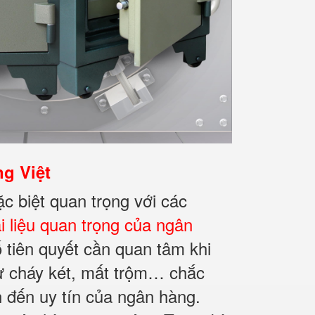
g Việt
c biệt quan trọng với các
ài liệu quan trọng của ngân
ố tiên quyết cần quan tâm khi
ư cháy két, mất trộm… chắc
n đến uy tín của ngân hàng.